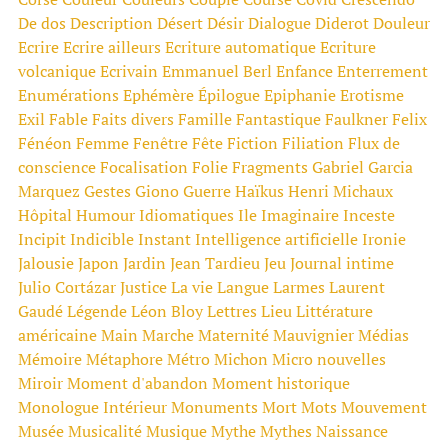
De dos
Description
Désert
Désir
Dialogue
Diderot
Douleur
Ecrire
Ecrire ailleurs
Ecriture automatique
Ecriture
volcanique
Ecrivain
Emmanuel Berl
Enfance
Enterrement
Enumérations
Ephémère
Épilogue
Epiphanie
Erotisme
Exil
Fable
Faits divers
Famille
Fantastique
Faulkner
Felix
Fénéon
Femme
Fenêtre
Fête
Fiction
Filiation
Flux de
conscience
Focalisation
Folie
Fragments
Gabriel Garcia
Marquez
Gestes
Giono
Guerre
Haïkus
Henri Michaux
Hôpital
Humour
Idiomatiques
Ile
Imaginaire
Inceste
Incipit
Indicible
Instant
Intelligence artificielle
Ironie
Jalousie
Japon
Jardin
Jean Tardieu
Jeu
Journal intime
Julio Cortázar
Justice
La vie
Langue
Larmes
Laurent
Gaudé
Légende
Léon Bloy
Lettres
Lieu
Littérature
américaine
Main
Marche
Maternité
Mauvignier
Médias
Mémoire
Métaphore
Métro
Michon
Micro nouvelles
Miroir
Moment d'abandon
Moment historique
Monologue Intérieur
Monuments
Mort
Mots
Mouvement
Musée
Musicalité
Musique
Mythe
Mythes
Naissance