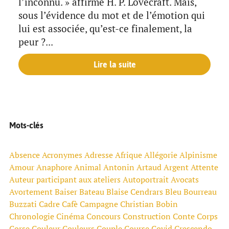
l’inconnu. » affirme H. P. Lovecraft. Mais,
sous l’évidence du mot et de l’émotion qui
lui est associée, qu’est-ce finalement, la
peur ?...
Lire la suite
Mots-clés
Absence
Acronymes
Adresse
Afrique
Allégorie
Alpinisme
Amour
Anaphore
Animal
Antonin Artaud
Argent
Attente
Auteur participant aux ateliers
Autoportrait
Avocats
Avortement
Baiser
Bateau
Blaise Cendrars
Bleu
Bourreau
Buzzati
Cadre
Cafè
Campagne
Christian Bobin
Chronologie
Cinéma
Concours
Construction
Conte
Corps
Corse
Couleur
Couleurs
Couple
Course
Covid
Crescendo