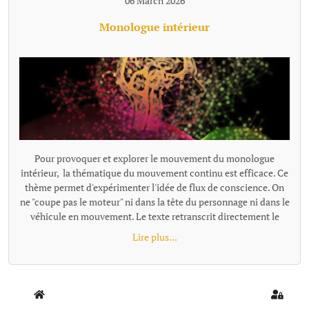
06 March 2026
Monologue intérieur
Pour provoquer et explorer le mouvement du monologue
intérieur, la thématique du mouvement continu est efficace. Ce
thème permet d'expérimenter l'idée de flux de conscience. On
ne "coupe pas le moteur" ni dans la tête du personnage ni dans le
véhicule en mouvement. Le texte retranscrit directement le
monologue intérieur comme un "micro branché dans le
Lire plus...
cerveau". Exemples de textes écrits avec cette proposition : -
Trop fort - Départ {loadmoduleid 197}
Home
Sign In