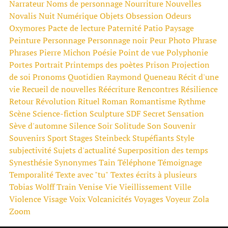
Narrateur
Noms de personnage
Nourriture
Nouvelles
Novalis
Nuit
Numérique
Objets
Obsession
Odeurs
Oxymores
Pacte de lecture
Paternité
Patio
Paysage
Peinture
Personnage
Personnage noir
Peur
Photo
Phrase
Phrases
Pierre Michon
Poésie
Point de vue
Polyphonie
Portes
Portrait
Printemps des poètes
Prison
Projection
de soi
Pronoms
Quotidien
Raymond Queneau
Récit d'une
vie
Recueil de nouvelles
Réécriture
Rencontres
Résilience
Retour
Révolution
Rituel
Roman
Romantisme
Rythme
Scène
Science-fiction
Sculpture
SDF
Secret
Sensation
Sève d'automne
Silence
Soir
Solitude
Son
Souvenir
Souvenirs
Sport
Stages
Steinbeck
Stupéfiants
Style
subjectivité
Sujets d'actualité
Superposition des temps
Synesthésie
Synonymes
Tain
Téléphone
Témoignage
Temporalité
Texte avec "tu"
Textes écrits à plusieurs
Tobias Wolff
Train
Venise
Vie
Vieillissement
Ville
Violence
Visage
Voix
Volcanicités
Voyages
Voyeur
Zola
Zoom