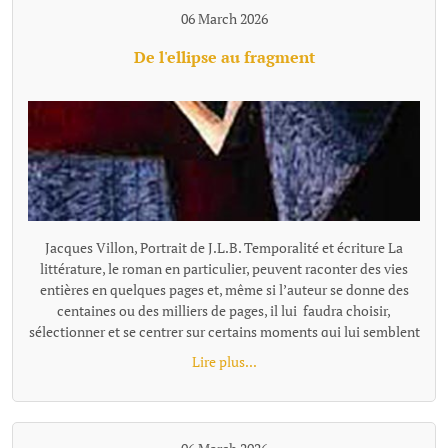
06 March 2026
De l'ellipse au fragment
Jacques Villon, Portrait de J.L.B. Temporalité et écriture La littérature, le roman en particulier, peuvent raconter des vies entières en quelques pages et, même si l’auteur se donne des centaines ou des milliers de pages, il lui faudra choisir, sélectionner et se centrer sur certains moments qui lui semblent représentatifs ou nécessaires à son récit. Pour passer de l'un à l'autre de ces temps "racontés", la narration effectue un « saut » et il existe plusieurs façons de le concevoir et de l'articuler au récit, ces différentes options narratives, ces diverses façons de passer d'un temps à l'autre se distinguent notamment par leur rapport au tout, à la totalité de l'histoire, à sa suite temporelle complète. L’ellipse : maintien d’une chronologie lisible Ces sauts, quand ils sont faits en reliant entre eux les moments racontés, s'appellent des ellipses. L'ellipse omet, "saute" une portion de temps, d’action, mais elle le fait dans un cadre temporel qui reste globalement ordonné et repérable. Le texte fournit pour cela des indices (adverbes, dates, saisons, âges des personnages, données temporelles, un court résumé de ce qui s’est passé entretemps etc.) qui indiquent au lecteur la suppression d’un segment de l’histoire et lui permettent de situer mentalement l’ellipse dans une chronologie comme le « Quelques mois plus tard… » de Patrick Modiano dans Rue des boutiques obscures. Même quand l’ellipse est brutale : « Seize ans plus tard. » écrit Victor Hugo, elle sous-entend une temporalité repérable. Les différents moments du texte ainsi réunis par l’ellipse ne sont donc pas des fragments autonomes : ils restent des moments d’une même chaîne causale et chronologique séparés par un moment sous-entendu: le temps manquant existe dans l’histoire, il est évoqué, affirmé comme non raconté. Le lecteur perçoit une continuité partiellement énigmatique ou laissée dans l’ombre, mais encadrée et située clairement. L’ellipse ne fragmente donc pas le texte : elle est un outil qui permet de condenser le récit. Les fragments, des segments autonomes L'ellipse situe l'extrait par rapport à la totalité, au minimum par rapport à l'extrait précédent, comme un morceau d'un puzzle se présente en tant que partie d'un tout. Le fragment refuse cette référence, il se présente comme un tout séparé. Il laisse les moments absents totalement dans l’ombre, sans repère temporel pour les situer les uns par rapport aux autres, le récit n’est plus simplement discontinu, mais fragmenté. Le lien peut être fait, ou pas, par le lecteur, mais la totalité devient une référence floue, très allusive ou indirecte. Il n'y a plus de référence à une temporalité repérable que l'on pourrait reconstituer. Exemple d'écriture fragmentaire hors fiction dans Les Ombres errantes de Pascal Quignard, ouvrage composé d’une succession de fragments méditatifs. « Lire, c’est quitter le monde visible.Celui qui ouvre un livre se retire.Il abandonne le bruit commun pour une voix silencieuse.La lecture est une solitude partagée avec un mort. Dans les livres, les morts parlent aux vivants.La voix qui vient de la page n’appartient plus à personne.Elle a traversé le temps.C’est une parole sauvée de l’oubli. » Exemple dans la fiction dans Les Vagues de Virginia Woolf, ce roman est composé de monologues successifs de différents personnages, sans transition narrative. Chaque prise de parole forme un fragment autonome. Fragment 1 : monologue de Bernard« Les feuilles tombent ; les feuilles tombent sans cesse.J’erre dans les rues de Londres, inventant des histoires.Chaque visage que je croise devient le début d’un récit.Pourtant, au moment où je veux saisir ces histoires, elles s’évanouissent. »Fragment 2 qui enchaine : monologue de Susan« J’aime les champs humides et les odeurs de l’étable.Ici, la terre est solide sous mes pieds.Les villes me troublent ; leurs voix se croisent sans repos.Je préfère le rythme lent des saisons et le pas régulier des bêtes. » L'idée de fragment se retrouve à tous les niveaux du texte : Au niveau d'éléments temporels séparés, non reliés par une ellipse, le fragment concerne la chronologie, le temps est coupé. Il peut être ponctuel, réversible, ou suspendu ; le temps fragmenté ne s’écoule pas vraiment. Au niveau stylistique, la fragmentation se fait essentiellement par des phrases sont juxtaposées. En ce qui concerne la construction globale, la fragmentation se fait au travers de matériaux hétérogènes sans marqueurs logiques ou causaux explicites. Les parties séparées se suivent avec une relation qui peut rester flottante ou associative et qui relève davantage de la résonance, de l’écho, de la juxtaposition, de la variation ou de la contradiction que de la succession ordonnée. Contrairement au montage ou à la construction classique, les fragments ne sont pas nécessairement organisés en système. Le mot qui caractérise le mieux le fragment, c'est l'autonomie. Le fragment est un texte bref mais complet. On parle alors de texte fragmentaire, de narration éclatée, d'écriture discontinue. Dans sa forme la plus radicale (Blanchot, Cioran tardif, certaines proses de Jabès, Handke dans Le Malheur sans désirs, ou encore Pascal Quignard), le fragment ne se situe pas dans une hiérarchie et leur ordre peut être modifié sans détruire l'ensemble ou sans que l'on puisse y voir une faille par rapport à une hiérarchie narrative. Cette déconstruction de l'idée de totalité et d'ordre est parfois désignée comme le « non-lien » ou le « rapport sans rapport » (Blanchot). Le fragment a été inauguré par Friedrich Schlegel et la tradition romantique. « La littérature est le fragment de tous les fragments » a pu écrire Goethe. Le fragment n’est pas un morceau d’un tout, mais une forme ouverte. On peut parler aussi d'une poétique différente de celle de l'ellipse : d'une tentation ou d'une recherche de l’inachèvement. Fragmentation, concentration, condensation L'expression « écriture fragmentaire » peut recouvrir des formes différentes qu'on ne peut simplement assimiler et résumer par l'idée de discontinuité. La « fragmentation » n’est pas un procédé unique, mais une famille de formes de ruptures selon le niveau et le type d'autonomie recherchés. Il faut rappeler que de nombreux textes, notamment contemporains, utilisent à la fois l'ellipse temporelle et une forme de fragmentation dans des orientations multiples. La frontière ellipse / fragment (et c'est le propre de toute notion littéraire, nous ne sommes pas en mathématique...) devient parfois poreuse. On peut citer dans le domaine poétique René Char avec des fragments très autonomes, mais parfois une thématique de la Résistance ou une chronologie émotionnelle diffuse les relie subtilement. Et dans l'autofiction : Annie Ernaux, dans certains livres comme Les Années, mélange écriture fragmentaire et ellipses temporelles très marquées avec une chronologie historique quand même lisible. Notons égalment que l'écriture fragmentaire peut aussi se marquer, non par l'absence de repère mais par une proportion texte/totalité. Raconter une existence humaine en quelques paragraphes séparés, même avec quelques indications, procède du fragment. Trop de choses manquent pour que la perception de la discontinuité, du vide, ne prime pas sur celle d'une totalité. On peut placer dans cette catégorie le livre «Roland Barthes par Roland Barthes », une biographie que l'auteur veiut "éclatée" en chapitres comment autant de fragments de vie avec comme incipit, par exemple : Au moment du premier cri… Au tableau noir… La première fois qu…. A trente ans… La dernière fois qu… A son dernier instant… Les repères temporels sont là, mais la chronologie complète s'estompe au profit d'instantanés qui, certes renvoie à l'idée de biographie, mais celle-ci, largement absente, ne peut qu'être très partiellement reconstituée. Beaucoup de textes ne sont pas fragmentés au sens de complètement décousus et composés de morceaux sans liens explicites, mais la façon de raconter par de menus éléments, des micro scènes pour évoquer un temps très long, laissant tout le reste dans l'ombre sont tellement concentrés, condensés qu'ils donnent une impression de fragmentation malgré les ellipses et repères. Exemple d' écriture ellpitique, concentrée jusqu'au fragmentaire et pourtant très évocatrice : "À dix-huit ans, Pierre quitta la maison campagnarde où il était né. Au moment précis où il s’en alla, sa vieille mère infirme était dans Ie lit de la chambre bleue dans laquelle il y avait le daguerréotype de son père, des plumes de paon dans un vase, et une pendule représentant Paul et Virginie, et qui indiquait trois heures. Dans la cour, sous le figuier, son grand-père se reposait. Dans le jardin, il y avait sa fiancée, des roses et des poiriers luisants. Pierre alla gagner sa vie, dans un pays où il y avait des nègres, des perroquets, des caoutchoucs, de la mélasse, des fièvres et des serpents. Il y demeura trente ans. Au moment précis où il revint dans la maison campagnarde où il était né, la chambre bleue était devenue blanche, sa mère reposait au sein de Dieu, Ie portrait de son père n’était plus là, et les plumes du paon et le vase avaient disparu. Un objet quelconque remplaçait la pendule. Dans la cour, sous le figuier où son défunt grand-père se reposa, il y avait des écuelles cassées et une pauvre poule malade. Dans le jardin de roses et de poiriers luisants où fut sa fiancée, iI y avait une vieille dame. L’histoire ne dit pas qui elle était." Francis Jammes, Le Roman du lièvre (1922) Fragmentation, continuité... modernité ? Au-delà du constat et de la nécessaire définition des termes, le choix de la fragmentation, par opposition à la continuité et sa construction, est une manière de se positionner par rapport à des questionnements de notre époque. La pratique du fragment correspond à un désir de coller ou d'exprimer sa dimension nettement discontinue, fragmentée, mais aussi, plus largement, de se placer dans u
Lire plus...