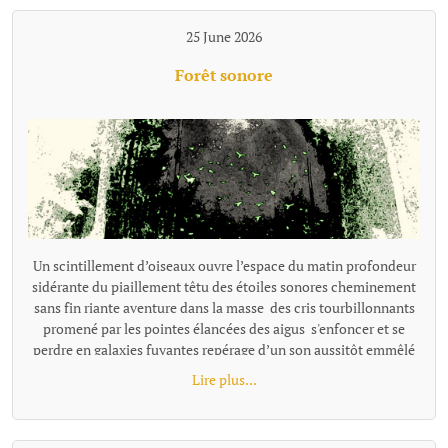
25 June 2026
Forêt sonore
Un scintillement d’oiseaux ouvre l’espace du matin profondeur
sidérante du piaillement têtu des étoiles sonores cheminement
sans fin riante aventure dans la masse des cris tourbillonnants
promené par les pointes élancées des aigus s'enfoncer et se
perdre en galaxies fuyantes repérage d’un son aussitôt emmêlé
dans la prolixité d’une énergie joyeuse s’enfoncer jusqu'au cou
Lire plus...
dans un pétillement bouche bée, souriante se noyer, emporté
dans la course vivante des chants de la forêt.