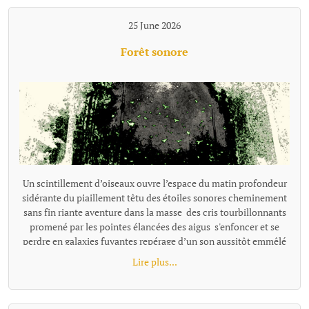
25 June 2026
Forêt sonore
Un scintillement d’oiseaux ouvre l’espace du matin profondeur
sidérante du piaillement têtu des étoiles sonores cheminement
sans fin riante aventure dans la masse des cris tourbillonnants
promené par les pointes élancées des aigus s'enfoncer et se
perdre en galaxies fuyantes repérage d’un son aussitôt emmêlé
dans la prolixité d’une énergie joyeuse s’enfoncer jusqu'au cou
Lire plus...
dans un pétillement bouche bée, souriante se noyer, emporté
dans la course vivante des chants de la forêt.