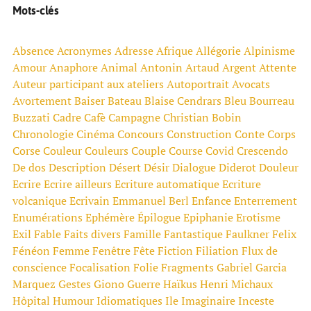
Mots-clés
Absence
Acronymes
Adresse
Afrique
Allégorie
Alpinisme
Amour
Anaphore
Animal
Antonin Artaud
Argent
Attente
Auteur participant aux ateliers
Autoportrait
Avocats
Avortement
Baiser
Bateau
Blaise Cendrars
Bleu
Bourreau
Buzzati
Cadre
Cafè
Campagne
Christian Bobin
Chronologie
Cinéma
Concours
Construction
Conte
Corps
Corse
Couleur
Couleurs
Couple
Course
Covid
Crescendo
De dos
Description
Désert
Désir
Dialogue
Diderot
Douleur
Ecrire
Ecrire ailleurs
Ecriture automatique
Ecriture
volcanique
Ecrivain
Emmanuel Berl
Enfance
Enterrement
Enumérations
Ephémère
Épilogue
Epiphanie
Erotisme
Exil
Fable
Faits divers
Famille
Fantastique
Faulkner
Felix
Fénéon
Femme
Fenêtre
Fête
Fiction
Filiation
Flux de
conscience
Focalisation
Folie
Fragments
Gabriel Garcia
Marquez
Gestes
Giono
Guerre
Haïkus
Henri Michaux
Hôpital
Humour
Idiomatiques
Ile
Imaginaire
Inceste