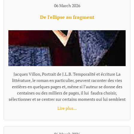
06 March 2026
De l'ellipse au fragment
Jacques Villon, Portrait de J.L.B. Temporalité et écriture La littérature, le roman en particulier, peuvent raconter des vies entières en quelques pages et, même si l’auteur se donne des centaines ou des milliers de pages, il lui faudra choisir, sélectionner et se centrer sur certains moments qui lui semblent représentatifs ou nécessaires à son récit. Pour passer de l'un à l'autre de ces temps "racontés", la narration effectue un « saut » et il existe plusieurs façons de le concevoir et de l'articuler au récit, ces différentes options narratives, ces diverses façons de passer d'un temps à l'autre se distinguent notamment par leur rapport au tout, à la totalité de l'histoire, à sa suite temporelle complète. L’ellipse : maintien d’une chronologie lisible Ces sauts, quand ils sont faits en reliant entre eux les moments racontés, s'appellent des ellipses. L'ellipse omet, "saute" une portion de temps, d’action, mais elle le fait dans un cadre temporel qui reste globalement ordonné et repérable. Le texte fournit pour cela des indices (adverbes, dates, saisons, âges des personnages, données temporelles, un court résumé de ce qui s’est passé entretemps etc.) qui indiquent au lecteur la suppression d’un segment de l’histoire et lui permettent de situer mentalement l’ellipse dans une chronologie comme le « Quelques mois plus tard… » de Patrick Modiano dans Rue des boutiques obscures. Même quand l’ellipse est brutale : « Seize ans plus tard. » écrit Victor Hugo, elle sous-entend une temporalité repérable. Les différents moments du texte ainsi réunis par l’ellipse ne sont donc pas des fragments autonomes : ils restent des moments d’une même chaîne causale et chronologique séparés par un moment sous-entendu: le temps manquant existe dans l’histoire, il est évoqué, affirmé comme non raconté. Le lecteur perçoit une continuité partiellement énigmatique ou laissée dans l’ombre, mais encadrée et située clairement. L’ellipse ne fragmente donc pas le texte : elle est un outil qui permet de condenser le récit. Les fragments, des segments autonomes L'ellipse situe l'extrait par rapport à la totalité, au minimum par rapport à l'extrait précédent, comme un morceau d'un puzzle se présente en tant que partie d'un tout. Le fragment refuse cette référence, il se présente comme un tout séparé. Il laisse les moments absents totalement dans l’ombre, sans repère temporel pour les situer les uns par rapport aux autres, le récit n’est plus simplement discontinu, mais fragmenté. Le lien peut être fait, ou pas, par le lecteur, mais la totalité devient une référence floue, très allusive ou indirecte. Il n'y a plus de référence à une temporalité repérable que l'on pourrait reconstituer. Exemple d'écriture fragmentaire hors fiction dans Les Ombres errantes de Pascal Quignard, ouvrage composé d’une succession de fragments méditatifs. « Lire, c’est quitter le monde visible.Celui qui ouvre un livre se retire.Il abandonne le bruit commun pour une voix silencieuse.La lecture est une solitude partagée avec un mort. Dans les livres, les morts parlent aux vivants.La voix qui vient de la page n’appartient plus à personne.Elle a traversé le temps.C’est une parole sauvée de l’oubli. » Exemple dans la fiction dans Les Vagues de Virginia Woolf, ce roman est composé de monologues successifs de différents personnages, sans transition narrative. Chaque prise de parole forme un fragment autonome. Fragment 1 : monologue de Bernard« Les feuilles tombent ; les feuilles tombent sans cesse.J’erre dans les rues de Londres, inventant des histoires.Chaque visage que je croise devient le début d’un récit.Pourtant, au moment où je veux saisir ces histoires, elles s’évanouissent. »Fragment 2 qui enchaine : monologue de Susan« J’aime les champs humides et les odeurs de l’étable.Ici, la terre est solide sous mes pieds.Les villes me troublent ; leurs voix se croisent sans repos.Je préfère le rythme lent des saisons et le pas régulier des bêtes. » L'idée de fragment se retrouve à tous les niveaux du texte : Au niveau d'éléments temporels séparés, non reliés par une ellipse, le fragment concerne la chronologie, le temps est coupé. Il peut être ponctuel, réversible, ou suspendu ; le temps fragmenté ne s’écoule pas vraiment. Au niveau stylistique, la fragmentation se fait essentiellement par des phrases sont juxtaposées. En ce qui concerne la construction globale, la fragmentation se fait au travers de matériaux hétérogènes sans marqueurs logiques ou causaux explicites. Les parties séparées se suivent avec une relation qui peut rester flottante ou associative et qui relève davantage de la résonance, de l’écho, de la juxtaposition, de la variation ou de la contradiction que de la succession ordonnée. Contrairement au montage ou à la construction classique, les fragments ne sont pas nécessairement organisés en système. Le mot qui caractérise le mieux le fragment, c'est l'autonomie. Le fragment est un texte bref mais complet. On parle alors de texte fragmentaire, de narration éclatée, d'écriture discontinue. Dans sa forme la plus radicale (Blanchot, Cioran tardif, certaines proses de Jabès, Handke dans Le Malheur sans désirs, ou encore Pascal Quignard), le fragment ne se situe pas dans une hiérarchie et leur ordre peut être modifié sans détruire l'ensemble ou sans que l'on puisse y voir une faille par rapport à une hiérarchie narrative. Cette déconstruction de l'idée de totalité et d'ordre est parfois désignée comme le « non-lien » ou le « rapport sans rapport » (Blanchot). Le fragment a été inauguré par Friedrich Schlegel et la tradition romantique. « La littérature est le fragment de tous les fragments » a pu écrire Goethe. Le fragment n’est pas un morceau d’un tout, mais une forme ouverte. On peut parler aussi d'une poétique différente de celle de l'ellipse : d'une tentation ou d'une recherche de l’inachèvement. Fragmentation, concentration, condensation L'expression « écriture fragmentaire » peut recouvrir des formes différentes qu'on ne peut simplement assimiler et résumer par l'idée de discontinuité. La « fragmentation » n’est pas un procédé unique, mais une famille de formes de ruptures selon le niveau et le type d'autonomie recherchés. Il faut rappeler que de nombreux textes, notamment contemporains, utilisent à la fois l'ellipse temporelle et une forme de fragmentation dans des orientations multiples. La frontière ellipse / fragment (et c'est le propre de toute notion littéraire, nous ne sommes pas en mathématique...) devient parfois poreuse. On peut citer dans le domaine poétique René Char avec des fragments très autonomes, mais parfois une thématique de la Résistance ou une chronologie émotionnelle diffuse les relie subtilement. Et dans l'autofiction : Annie Ernaux, dans certains livres comme Les Années, mélange écriture fragmentaire et ellipses temporelles très marquées avec une chronologie historique quand même lisible. Notons égalment que l'écriture fragmentaire peut aussi se marquer, non par l'absence de repère mais par une proportion texte/totalité. Raconter une existence humaine en quelques paragraphes séparés, même avec quelques indications, procède du fragment. Trop de choses manquent pour que la perception de la discontinuité, du vide, ne prime pas sur celle d'une totalité. On peut placer dans cette catégorie le livre «Roland Barthes par Roland Barthes », une biographie que l'auteur veiut "éclatée" en chapitres comment autant de fragments de vie avec comme incipit, par exemple : Au moment du premier cri… Au tableau noir… La première fois qu…. A trente ans… La dernière fois qu… A son dernier instant… Les repères temporels sont là, mais la chronologie complète s'estompe au profit d'instantanés qui, certes renvoie à l'idée de biographie, mais celle-ci, largement absente, ne peut qu'être très partiellement reconstituée. Beaucoup de textes ne sont pas fragmentés au sens de complètement décousus et composés de morceaux sans liens explicites, mais la façon de raconter par de menus éléments, des micro scènes pour évoquer un temps très long, laissant tout le reste dans l'ombre sont tellement concentrés, condensés qu'ils donnent une impression de fragmentation malgré les ellipses et repères. Exemple d' écriture ellpitique, concentrée jusqu'au fragmentaire et pourtant très évocatrice : "À dix-huit ans, Pierre quitta la maison campagnarde où il était né. Au moment précis où il s’en alla, sa vieille mère infirme était dans Ie lit de la chambre bleue dans laquelle il y avait le daguerréotype de son père, des plumes de paon dans un vase, et une pendule représentant Paul et Virginie, et qui indiquait trois heures. Dans la cour, sous le figuier, son grand-père se reposait. Dans le jardin, il y avait sa fiancée, des roses et des poiriers luisants. Pierre alla gagner sa vie, dans un pays où il y avait des nègres, des perroquets, des caoutchoucs, de la mélasse, des fièvres et des serpents. Il y demeura trente ans. Au moment précis où il revint dans la maison campagnarde où il était né, la chambre bleue était devenue blanche, sa mère reposait au sein de Dieu, Ie portrait de son père n’était plus là, et les plumes du paon et le vase avaient disparu. Un objet quelconque remplaçait la pendule. Dans la cour, sous le figuier où son défunt grand-père se reposa, il y avait des écuelles cassées et une pauvre poule malade. Dans le jardin de roses et de poiriers luisants où fut sa fiancée, iI y avait une vieille dame. L’histoire ne dit pas qui elle était." Francis Jammes, Le Roman du lièvre (1922) Fragmentation, continuité... modernité ? Au-delà du constat et de la nécessaire définition des termes, le choix de la fragmentation, par opposition à la continuité et sa construction, est une manière de se positionner par rapport à des questionnements de notre époque. La pratique du fragment correspond à un désir de coller ou d'exprimer sa dimension nettement discontinue, fragmentée, mais aussi, plus largement, de se placer dans u
Lire plus...