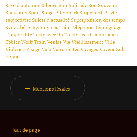
Sève d'automne
Silence
Soir
Solitude
Son
Souvenir
Souvenirs
Sport
Stages
Steinbeck
Stupéfiants
Style
subjectivité
Sujets d'actualité
Superposition des temps
Synesthésie
Synonymes
Tain
Téléphone
Témoignage
Temporalité
Texte avec "tu"
Textes écrits à plusieurs
Tobias Wolff
Train
Venise
Vie
Vieillissement
Ville
Violence
Visage
Voix
Volcanicités
Voyages
Voyeur
Zola
Zoom
Mentions légales
Haut de page