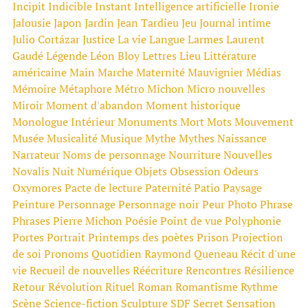
Incipit
Indicible
Instant
Intelligence artificielle
Ironie
Jalousie
Japon
Jardin
Jean Tardieu
Jeu
Journal intime
Julio Cortázar
Justice
La vie
Langue
Larmes
Laurent
Gaudé
Légende
Léon Bloy
Lettres
Lieu
Littérature
américaine
Main
Marche
Maternité
Mauvignier
Médias
Mémoire
Métaphore
Métro
Michon
Micro nouvelles
Miroir
Moment d'abandon
Moment historique
Monologue Intérieur
Monuments
Mort
Mots
Mouvement
Musée
Musicalité
Musique
Mythe
Mythes
Naissance
Narrateur
Noms de personnage
Nourriture
Nouvelles
Novalis
Nuit
Numérique
Objets
Obsession
Odeurs
Oxymores
Pacte de lecture
Paternité
Patio
Paysage
Peinture
Personnage
Personnage noir
Peur
Photo
Phrase
Phrases
Pierre Michon
Poésie
Point de vue
Polyphonie
Portes
Portrait
Printemps des poètes
Prison
Projection
de soi
Pronoms
Quotidien
Raymond Queneau
Récit d'une
vie
Recueil de nouvelles
Réécriture
Rencontres
Résilience
Retour
Révolution
Rituel
Roman
Romantisme
Rythme
Scène
Science-fiction
Sculpture
SDF
Secret
Sensation