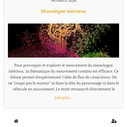
06 March 2026
Monologue intérieur
Pour provoquer et explorer le mouvement du monologue
intérieur, la thématique du mouvement continu est efficace. Ce
thème permet d'expérimenter l'idée de flux de conscience. On
ne "coupe pas le moteur" ni dans la tête du personnage ni dans le
véhicule en mouvement. Le texte retranscrit directement le
monologue intérieur comme un "micro branché dans le
Lire plus...
cerveau". Exemples de textes écrits avec cette proposition : -
Trop fort - Départ {loadmoduleid 197}
Home
Sign In