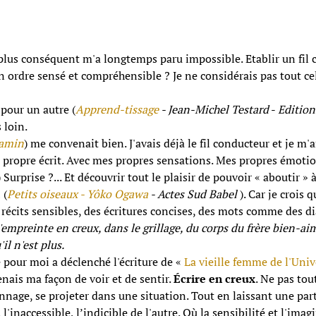
it plus conséquent m'a longtemps paru impossible. Etablir un fil
un ordre sensé et compréhensible ? Je ne considérais pas tout 
 pour un autre (
Apprend-tissage
- Jean-Michel Testard
-
Editio
s loin.
jamin
) me convenait bien. J'avais déjà le fil conducteur et je m
 propre écrit. Avec mes propres sensations. Mes propres émotio
Surprise ?... Et découvrir tout le plaisir de pouvoir « aboutir » à
 (
Petits oiseaux - Yôko Ogawa
- Actes Sud Babel
). Car je crois 
des récits sensibles, des écritures concises, des mots comme des 
l'empreinte en creux, dans le grillage, du corps du frère bien-ai
il n'est plus.
e pour moi a déclenché l'écriture de «
La vieille femme de l'Univ
enais ma façon de voir et de sentir.
Écrire en creux
. Ne pas tou
sonnage, se projeter dans une situation. Tout en laissant une pa
l'inaccessible, l’indicible de l'autre. Où la sensibilité et l'ima