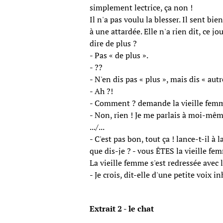
simplement lectrice, ça non !
Il n'a pas voulu la blesser. Il sent b
à une attardée. Elle n'a rien dit, ce jo
dire de plus ?
- Pas « de plus ».
- ??
- N'en dis pas « plus », mais dis « aut
- Ah ?!
- Comment ? demande la vieille femme
- Non, rien ! Je me parlais à moi-mêm
.../...
- C'est pas bon, tout ça ! lance-t-il à
que dis-je ? - vous ÊTES la vieille fe
La vieille femme s'est redressée avec l
- Je crois, dit-elle d'une petite voix in
Extrait 2 - le chat