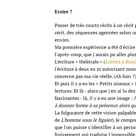
Ecrire ?
Passer de très courts récits à un réc
récit, des séquences agencées selon 
envies.
Ma première expérience a été d'écrire
l'après-coup, que j'aurais pu aller plu
L'écriture « théâtrale » (
Lettres à Ben
l'écriture à deux en m'autorisant mon
concerne pas ma vie réelle. (Ah bon ?) 
Et puis il y a eu les « Petits oiseaux » !
lectures. Et là - alors que j'en ai lu 
fascinantes - là, il y a eu une image :
à donner forme à sa présence alors qu'
La fulgurance de cette vision palpabl
de
L'homme sous le figuier
). Je compr
que l'on puisse s'identifier à un per
froissement qui traduise l'impossible, 