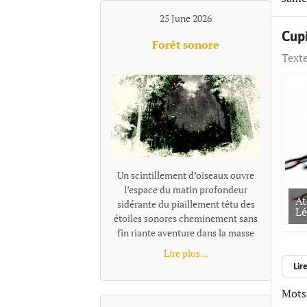
25 June 2026
Cupi
Forêt sonore
Texte
Un scintillement d’oiseaux ouvre
l’espace du matin profondeur
At
sidérante du piaillement têtu des
Lé
étoiles sonores cheminement sans
fin riante aventure dans la masse
des cris tourbillonnants
Lire plus...
promené par les pointes élancées
Lire
des aigus s'enfoncer et se perdre en
galaxies fuyantes repérage d’un
Mots-
son aussitôt emmêlé dans la