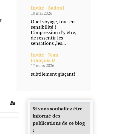
Invité - Sadoul
10 mai 2026
r
Quel voyage, tout en
sensibilité !
L'impression d'y être,
de ressentir les
sensations ,les...
Invité - Jean-
François D
17 mars 2026
subtilement glaçant!
Sign In
Si vous souhaitez être
informé des
publications de ce blog
: