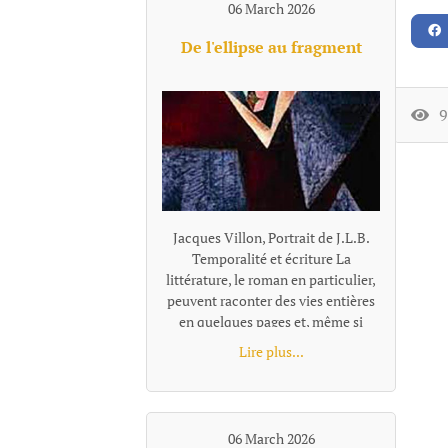
06 March 2026
prolixité d’une énergie joyeuse
s’enfoncer jusqu'au cou dans un
De l'ellipse au fragment
pétillement bouche bée, souriante
se noyer, emporté dans la course
vivante des chants de la forêt.
98
Jacques Villon, Portrait de J.L.B. Temporalité et écriture La littérature, le roman en particulier, peuvent raconter des vies entières en quelques pages et, même si l’auteur se donne des centaines ou des milliers de pages, il lui faudra choisir, sélectionner et se centrer sur certains moments qui lui semblent représentatifs ou nécessaires à son récit. Pour passer de l'un à l'autre de ces temps "racontés", la narration effectue un « saut » et il existe plusieurs façons de le concevoir et de l'articuler au récit, ces différentes options narratives, ces diverses façons de passer d'un temps à l'autre se distinguent notamment par leur rapport au tout, à la totalité de l'histoire, à sa suite temporelle complète. L’ellipse : maintien d’une chronologie lisible Ces sauts, quand ils sont faits en reliant entre eux les moments racontés, s'appellent des ellipses. L'ellipse omet, "saute" une portion de temps, d’action, mais elle le fait dans un cadre temporel qui reste globalement ordonné et repérable. Le texte fournit pour cela des indices (adverbes, dates, saisons, âges des personnages, données temporelles, un court résumé de ce qui s’est passé entretemps etc.) qui indiquent au lecteur la suppression d’un segment de l’histoire et lui permettent de situer mentalement l’ellipse dans une chronologie comme le « Quelques mois plus tard… » de Patrick Modiano dans Rue des boutiques obscures. Même quand l’ellipse est brutale : « Seize ans plus tard. » écrit Victor Hugo, elle sous-entend une temporalité repérable. Les différents moments du texte ainsi réunis par l’ellipse ne sont donc pas des fragments autonomes : ils restent des moments d’une même chaîne causale et chronologique séparés par un moment sous-entendu: le temps manquant existe dans l’histoire, il est évoqué, affirmé comme non raconté. Le lecteur perçoit une continuité partiellement énigmatique ou laissée dans l’ombre, mais encadrée et située clairement. L’ellipse ne fragmente donc pas le texte : elle est un outil qui permet de condenser le récit. Les fragments, des segments autonomes L'ellipse situe l'extrait par rapport à la totalité, au minimum par rapport à l'extrait précédent, comme un morceau d'un puzzle se présente en tant que partie d'un tout. Le fragment refuse cette référence, il se présente comme un tout séparé. Il laisse les moments absents totalement dans l’ombre, sans repère temporel pour les situer les uns par rapport aux autres, le récit n’est plus simplement discontinu, mais fragmenté. Le lien peut être fait, ou pas, par le lecteur, mais la totalité devient une référence floue, très allusive ou indirecte. Il n'y a plus de référence à une temporalité repérable que l'on pourrait reconstituer. Exemple d'écriture fragmentaire hors fiction dans Les Ombres errantes de Pascal Quignard, ouvrage composé d’une succession de fragments méditatifs. « Lire, c’est quitter le monde visible.Celui qui ouvre un livre se retire.Il abandonne le bruit commun pour une voix silencieuse.La lecture est une solitude partagée avec un mort. Dans les livres, les morts parlent aux vivants.La voix qui vient de la page n’appartient plus à personne.Elle a traversé le temps.C’est une parole sauvée de l’oubli. » Exemple dans la fiction dans Les Vagues de Virginia Woolf, ce roman est composé de monologues successifs de différents personnages, sans transition narrative. Chaque prise de parole forme un fragment autonome. Fragment 1 : monologue de Bernard« Les feuilles tombent ; les feuilles tombent sans cesse.J’erre dans les rues de Londres, inventant des histoires.Chaque visage que je croise devient le début d’un récit.Pourtant, au moment où je veux saisir ces histoires, elles s’évanouissent. »Fragment 2 qui enchaine : monologue de Susan« J’aime les champs humides et les odeurs de l’étable.Ici, la terre est solide sous mes pieds.Les villes me troublent ; leurs voix se croisent sans repos.Je préfère le rythme lent des saisons et le pas régulier des bêtes. » L'idée de fragment se retrouve à tous les niveaux du texte : Au niveau d'éléments temporels séparés, non reliés par une ellipse, le fragment concerne la chronologie, le temps est coupé. Il peut être ponctuel, réversible, ou suspendu ; le temps fragmenté ne s’écoule pas vraiment. Au niveau stylistique, la fragmentation se fait essentiellement par des phrases sont juxtaposées. En ce qui concerne la construction globale, la fragmentation se fait au travers de matériaux hétérogènes sans marqueurs logiques ou causaux explicites. Les parties séparées se suivent avec une relation qui peut rester flottante ou associative et qui relève davantage de la résonance, de l’écho, de la juxtaposition, de la variation ou de la contradiction que de la succession ordonnée. Contrairement au montage ou à la construction classique, les fragments ne sont pas nécessairement organisés en système. Le mot qui caractérise le mieux le fragment, c'est l'autonomie. Le fragment est un texte bref mais complet. On parle alors de texte fragmentaire, de narration éclatée, d'écriture discontinue. Dans sa forme la plus radicale (Blanchot, Cioran tardif, certaines proses de Jabès, Handke dans Le Malheur sans désirs, ou encore Pascal Quignard), le fragment ne se situe pas dans une hiérarchie et leur ordre peut être modifié sans détruire l'ensemble ou sans que l'on puisse y voir une faille par rapport à une hiérarchie narrative. Cette déconstruction de l'idée de totalité et d'ordre est parfois désignée comme le « non-lien » ou le « rapport sans rapport » (Blanchot). Le fragment a été inauguré par Friedrich Schlegel et la tradition romantique. « La littérature est le fragment de tous les fragments » a pu écrire Goethe. Le fragment n’est pas un morceau d’un tout, mais une forme ouverte. On peut parler aussi d'une poétique différente de celle de l'ellipse : d'une tentation ou d'une recherche de l’inachèvement. Fragmentation, concentration, condensation L'expression « écriture fragmentaire » peut recouvrir des formes différentes qu'on ne peut simplement assimiler et résumer par l'idée de discontinuité. La « fragmentation » n’est pas un procédé unique, mais une famille de formes de ruptures selon le niveau et le type d'autonomie recherchés. Il faut rappeler que de nombreux textes, notamment contemporains, utilisent à la fois l'ellipse temporelle et une forme de fragmentation dans des orientations multiples. La frontière ellipse / fragment (et c'est le propre de toute notion littéraire, nous ne sommes pas en mathématique...) devient parfois poreuse. On peut citer dans le domaine poétique René Char avec des fragments très autonomes, mais parfois une thématique de la Résistance ou une chronologie émotionnelle diffuse les relie subtilement. Et dans l'autofiction : Annie Ernaux, dans certains livres comme Les Années, mélange écriture fragmentaire et ellipses temporelles très marquées avec une chronologie historique quand même lisible. Notons égalment que l'écriture fragmentaire peut aussi se marquer, non par l'absence de repère mais par une proportion texte/totalité. Raconter une existence humaine en quelques paragraphes séparés, même avec quelques indications, procède du fragment. Trop de choses manquent pour que la perception de la discontinuité, du vide, ne prime pas sur celle d'une totalité. On peut placer dans cette catégorie le livre «Roland Barthes par Roland Barthes », une biographie que l'auteur veiut "éclatée" en chapitres comment autant de fragments de vie avec comme incipit, par exemple : Au moment du premier cri… Au tableau noir… La première fois qu…. A trente ans… La dernière fois qu… A son dernier instant… Les repères temporels sont là, mais la chronologie complète s'estompe au profit d'instantanés qui, certes renvoie à l'idée de biographie, mais celle-ci, largement absente, ne peut qu'être très partiellement reconstituée. Beaucoup de textes ne sont pas fragmentés au sens de complètement décousus et composés de morceaux sans liens explicites, mais la façon de raconter par de menus éléments, des micro scènes pour évoquer un temps très long, laissant tout le reste dans l'ombre sont tellement concentrés, condensés qu'ils donnent une impression de fragmentation malgré les ellipses et repères. Exemple d' écriture ellpitique, concentrée jusqu'au fragmentaire et pourtant très évocatrice : "À dix-huit ans, Pierre quitta la maison campagnarde où il était né. Au moment précis où il s’en alla, sa vieille mère infirme était dans Ie lit de la chambre bleue dans laquelle il y avait le daguerréotype de son père, des plumes de paon dans un vase, et une pendule représentant Paul et Virginie, et qui indiquait trois heures. Dans la cour, sous le figuier, son grand-père se reposait. Dans le jardin, il y avait sa fiancée, des roses et des poiriers luisants. Pierre alla gagner sa vie, dans un pays où il y avait des nègres, des perroquets, des caoutchoucs, de la mélasse, des fièvres et des serpents. Il y demeura trente ans. Au moment précis où il revint dans la maison campagnarde où il était né, la chambre bleue était devenue blanche, sa mère reposait au sein de Dieu, Ie portrait de son père n’était plus là, et les plumes du paon et le vase avaient disparu. Un objet quelconque remplaçait la pendule. Dans la cour, sous le figuier où son défunt grand-père se reposa, il y avait des écuelles cassées et une pauvre poule malade. Dans le jardin de roses et de poiriers luisants où fut sa fiancée, iI y avait une vieille dame. L’histoire ne dit pas qui elle était." Francis Jammes, Le Roman du lièvre (1922) Fragmentation, continuité... modernité ? Au-delà du constat et de la nécessaire définition des termes, le choix de la fragmentation, par opposition à la continuité et sa construction, est une manière de se positionner par rapport à des questionnements de notre époque. La pratique du fragment correspond à un désir de coller ou d'exprimer sa dimension nettement discontinue, fragmentée, mais aussi, plus largement, de se placer dans u
Lire plus...
06 March 2026