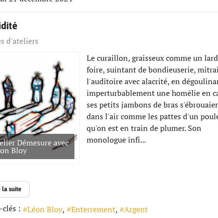
dité
s d'ateliers
Le curaillon, graisseux comme un lar
foire, suintant de bondieuserie, mitrai
l'auditoire avec alacrité, en dégoulina
imperturbablement une homélie en c
ses petits jambons de bras s'ébrouaie
dans l'air comme les pattes d'un poul
qu'on est en train de plumer. Son
monologue infi...
elier Démesure avec
on Bloy
 la suite
clés :
Léon Bloy
Enterrement
Argent