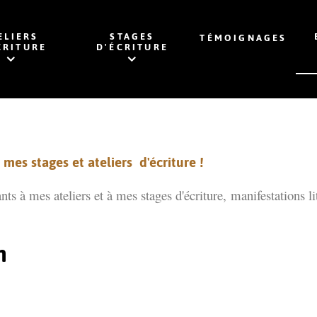
ELIERS
STAGES
TÉMOIGNAGES
CRITURE
D'ÉCRITURE
mes stages et ateliers d'écriture !
ants à mes ateliers et à mes stages d'écriture,
manifestations li
n