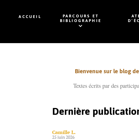
PARCOURS ET
AT
ACCUEIL
BIBLIOGRAPHIE
D'É
Bienvenue sur le blog de 
Textes écrits par des particip
Dernière publicatio
Camille L.
25 juin 2026