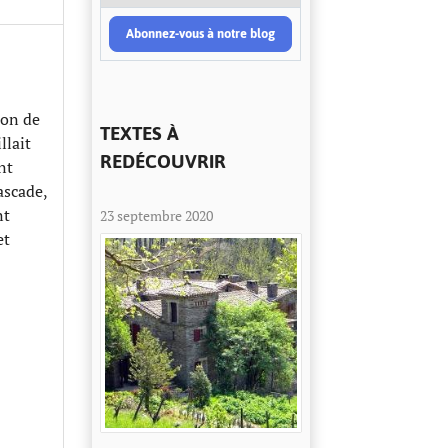
Abonnez-vous à notre blog
don de
TEXTES À
llait
REDÉCOUVRIR
nt
ascade,
nt
23 septembre 2020
et