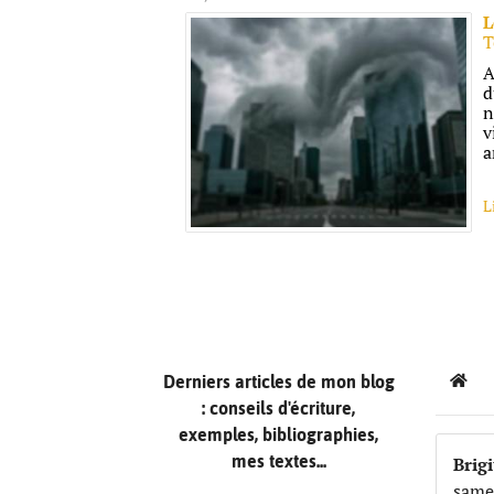
L
T
A
d
n
v
a
L
Derniers articles de mon blog
Hom
: conseils d'écriture,
exemples, bibliographies,
mes textes...
Brigi
same