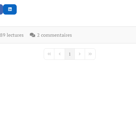
9 lectures
2 commentaires
1
First Page
Previous Page
Next Page
Last Page