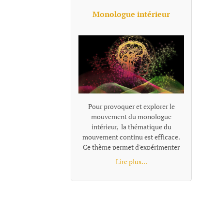
Monologue intérieur
Pour provoquer et explorer le
mouvement du monologue
intérieur, la thématique du
mouvement continu est efficace.
Ce thème permet d'expérimenter
l'idée de flux de conscience. On ne
Lire plus...
"coupe pas le moteur" ni dans la
tête du personnage ni dans le
véhicule en mouvement. Le texte
retranscrit directement le
monologue intérieur comme un