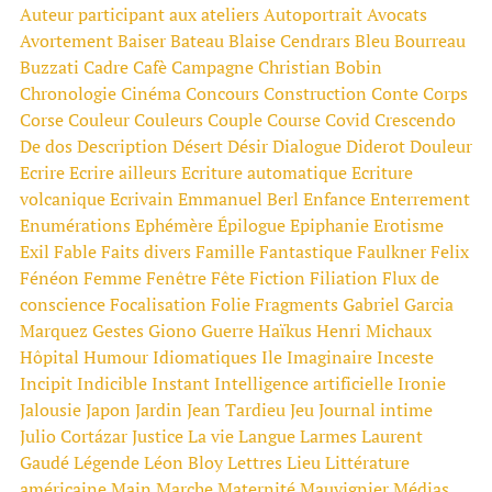
Auteur participant aux ateliers
Autoportrait
Avocats
Avortement
Baiser
Bateau
Blaise Cendrars
Bleu
Bourreau
Buzzati
Cadre
Cafè
Campagne
Christian Bobin
Chronologie
Cinéma
Concours
Construction
Conte
Corps
Corse
Couleur
Couleurs
Couple
Course
Covid
Crescendo
De dos
Description
Désert
Désir
Dialogue
Diderot
Douleur
Ecrire
Ecrire ailleurs
Ecriture automatique
Ecriture
volcanique
Ecrivain
Emmanuel Berl
Enfance
Enterrement
Enumérations
Ephémère
Épilogue
Epiphanie
Erotisme
Exil
Fable
Faits divers
Famille
Fantastique
Faulkner
Felix
Fénéon
Femme
Fenêtre
Fête
Fiction
Filiation
Flux de
conscience
Focalisation
Folie
Fragments
Gabriel Garcia
Marquez
Gestes
Giono
Guerre
Haïkus
Henri Michaux
Hôpital
Humour
Idiomatiques
Ile
Imaginaire
Inceste
Incipit
Indicible
Instant
Intelligence artificielle
Ironie
Jalousie
Japon
Jardin
Jean Tardieu
Jeu
Journal intime
Julio Cortázar
Justice
La vie
Langue
Larmes
Laurent
Gaudé
Légende
Léon Bloy
Lettres
Lieu
Littérature
américaine
Main
Marche
Maternité
Mauvignier
Médias