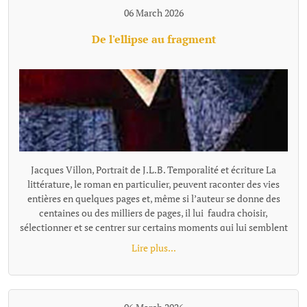
06 March 2026
De l'ellipse au fragment
Jacques Villon, Portrait de J.L.B. Temporalité et écriture La littérature, le roman en particulier, peuvent raconter des vies entières en quelques pages et, même si l’auteur se donne des centaines ou des milliers de pages, il lui faudra choisir, sélectionner et se centrer sur certains moments qui lui semblent représentatifs ou nécessaires à son récit. Pour passer de l'un à l'autre de ces temps "racontés", la narration effectue un « saut » et il existe plusieurs façons de le concevoir et de l'articuler au récit, ces différentes options narratives, ces diverses façons de passer d'un temps à l'autre se distinguent notamment par leur rapport au tout, à la totalité de l'histoire, à sa suite temporelle complète. L’ellipse : maintien d’une chronologie lisible Ces sauts, quand ils sont faits en reliant entre eux les moments racontés, s'appellent des ellipses. L'ellipse omet, "saute" une portion de temps, d’action, mais elle le fait dans un cadre temporel qui reste globalement ordonné et repérable. Le texte fournit pour cela des indices (adverbes, dates, saisons, âges des personnages, données temporelles, un court résumé de ce qui s’est passé entretemps etc.) qui indiquent au lecteur la suppression d’un segment de l’histoire et lui permettent de situer mentalement l’ellipse dans une chronologie comme le « Quelques mois plus tard… » de Patrick Modiano dans Rue des boutiques obscures. Même quand l’ellipse est brutale : « Seize ans plus tard. » écrit Victor Hugo, elle sous-entend une temporalité repérable. Les différents moments du texte ainsi réunis par l’ellipse ne sont donc pas des fragments autonomes : ils restent des moments d’une même chaîne causale et chronologique séparés par un moment sous-entendu: le temps manquant existe dans l’histoire, il est évoqué, affirmé comme non raconté. Le lecteur perçoit une continuité partiellement énigmatique ou laissée dans l’ombre, mais encadrée et située clairement. L’ellipse ne fragmente donc pas le texte : elle est un outil qui permet de condenser le récit. Les fragments, des segments autonomes L'ellipse situe l'extrait par rapport à la totalité, au minimum par rapport à l'extrait précédent, comme un morceau d'un puzzle se présente en tant que partie d'un tout. Le fragment refuse cette référence, il se présente comme un tout séparé. Il laisse les moments absents totalement dans l’ombre, sans repère temporel pour les situer les uns par rapport aux autres, le récit n’est plus simplement discontinu, mais fragmenté. Le lien peut être fait, ou pas, par le lecteur, mais la totalité devient une référence floue, très allusive ou indirecte. Il n'y a plus de référence à une temporalité repérable que l'on pourrait reconstituer. Exemple d'écriture fragmentaire hors fiction dans Les Ombres errantes de Pascal Quignard, ouvrage composé d’une succession de fragments méditatifs. « Lire, c’est quitter le monde visible.Celui qui ouvre un livre se retire.Il abandonne le bruit commun pour une voix silencieuse.La lecture est une solitude partagée avec un mort. Dans les livres, les morts parlent aux vivants.La voix qui vient de la page n’appartient plus à personne.Elle a traversé le temps.C’est une parole sauvée de l’oubli. » Exemple dans la fiction dans Les Vagues de Virginia Woolf, ce roman est composé de monologues successifs de différents personnages, sans transition narrative. Chaque prise de parole forme un fragment autonome. Fragment 1 : monologue de Bernard« Les feuilles tombent ; les feuilles tombent sans cesse.J’erre dans les rues de Londres, inventant des histoires.Chaque visage que je croise devient le début d’un récit.Pourtant, au moment où je veux saisir ces histoires, elles s’évanouissent. »Fragment 2 qui enchaine : monologue de Susan« J’aime les champs humides et les odeurs de l’étable.Ici, la terre est solide sous mes pieds.Les villes me troublent ; leurs voix se croisent sans repos.Je préfère le rythme lent des saisons et le pas régulier des bêtes. » L'idée de fragment se retrouve à tous les niveaux du texte : Au niveau d'éléments temporels séparés, non reliés par une ellipse, le fragment concerne la chronologie, le temps est coupé. Il peut être ponctuel, réversible, ou suspendu ; le temps fragmenté ne s’écoule pas vraiment. Au niveau stylistique, la fragmentation se fait essentiellement par des phrases sont juxtaposées. En ce qui concerne la construction globale, la fragmentation se fait au travers de matériaux hétérogènes sans marqueurs logiques ou causaux explicites. Les parties séparées se suivent avec une relation qui peut rester flottante ou associative et qui relève davantage de la résonance, de l’écho, de la juxtaposition, de la variation ou de la contradiction que de la succession ordonnée. Contrairement au montage ou à la construction classique, les fragments ne sont pas nécessairement organisés en système. Le mot qui caractérise le mieux le fragment, c'est l'autonomie. Le fragment est un texte bref mais complet. On parle alors de texte fragmentaire, de narration éclatée, d'écriture discontinue. Dans sa forme la plus radicale (Blanchot, Cioran tardif, certaines proses de Jabès, Handke dans Le Malheur sans désirs, ou encore Pascal Quignard), le fragment ne se situe pas dans une hiérarchie et leur ordre peut être modifié sans détruire l'ensemble ou sans que l'on puisse y voir une faille par rapport à une hiérarchie narrative. Cette déconstruction de l'idée de totalité et d'ordre est parfois désignée comme le « non-lien » ou le « rapport sans rapport » (Blanchot). Le fragment a été inauguré par Friedrich Schlegel et la tradition romantique. « La littérature est le fragment de tous les fragments » a pu écrire Goethe. Le fragment n’est pas un morceau d’un tout, mais une forme ouverte. On peut parler aussi d'une poétique différente de celle de l'ellipse : d'une tentation ou d'une recherche de l’inachèvement. Fragmentation, concentration, condensation L'expression « écriture fragmentaire » peut recouvrir des formes différentes qu'on ne peut simplement assimiler et résumer par l'idée de discontinuité. La « fragmentation » n’est pas un procédé unique, mais une famille de formes de ruptures selon le niveau et le type d'autonomie recherchés. Il faut rappeler que de nombreux textes, notamment contemporains, utilisent à la fois l'ellipse temporelle et une forme de fragmentation dans des orientations multiples. La frontière ellipse / fragment (et c'est le propre de toute notion littéraire, nous ne sommes pas en mathématique...) devient parfois poreuse. On peut citer dans le domaine poétique René Char avec des fragments très autonomes, mais parfois une thématique de la Résistance ou une chronologie émotionnelle diffuse les relie subtilement. Et dans l'autofiction : Annie Ernaux, dans certains livres comme Les Années, mélange écriture fragmentaire et ellipses temporelles très marquées avec une chronologie historique quand même lisible. Notons égalment que l'écriture fragmentaire peut aussi se marquer, non par l'absence de repère mais par une proportion texte/totalité. Raconter une existence humaine en quelques paragraphes séparés, même avec quelques indications, procède du fragment. Trop de choses manquent pour que la perception de la discontinuité, du vide, ne prime pas sur celle d'une totalité. On peut placer dans cette catégorie le livre «Roland Barthes par Roland Barthes », une biographie que l'auteur veiut "éclatée" en chapitres comment autant de fragments de vie avec comme incipit, par exemple : Au moment du premier cri… Au tableau noir… La première fois qu…. A trente ans… La dernière fois qu… A son dernier instant… Les repères temporels sont là, mais la chronologie complète s'estompe au profit d'instantanés qui, certes renvoie à l'idée de biographie, mais celle-ci, largement absente, ne peut qu'être très partiellement reconstituée. Beaucoup de textes ne sont pas fragmentés au sens de complètement décousus et composés de morceaux sans liens explicites, mais la façon de raconter par de menus éléments, des micro scènes pour évoquer un temps très long, laissant tout le reste dans l'ombre sont tellement concentrés, condensés qu'ils donnent une impression de fragmentation malgré les ellipses et repères. Exemple d' écriture ellpitique, concentrée jusqu'au fragmentaire et pourtant très évocatrice : "À dix-huit ans, Pierre quitta la maison campagnarde où il était né. Au moment précis où il s’en alla, sa vieille mère infirme était dans Ie lit de la chambre bleue dans laquelle il y avait le daguerréotype de son père, des plumes de paon dans un vase, et une pendule représentant Paul et Virginie, et qui indiquait trois heures. Dans la cour, sous le figuier, son grand-père se reposait. Dans le jardin, il y avait sa fiancée, des roses et des poiriers luisants. Pierre alla gagner sa vie, dans un pays où il y avait des nègres, des perroquets, des caoutchoucs, de la mélasse, des fièvres et des serpents. Il y demeura trente ans. Au moment précis où il revint dans la maison campagnarde où il était né, la chambre bleue était devenue blanche, sa mère reposait au sein de Dieu, Ie portrait de son père n’était plus là, et les plumes du paon et le vase avaient disparu. Un objet quelconque remplaçait la pendule. Dans la cour, sous le figuier où son défunt grand-père se reposa, il y avait des écuelles cassées et une pauvre poule malade. Dans le jardin de roses et de poiriers luisants où fut sa fiancée, iI y avait une vieille dame. L’histoire ne dit pas qui elle était." Francis Jammes, Le Roman du lièvre (1922) Fragmentation, continuité... modernité ? Au-delà du constat et de la nécessaire définition des termes, le choix de la fragmentation, par opposition à la continuité et sa construction, est une manière de se positionner par rapport à des questionnements de notre époque. La pratique du fragment correspond à un désir de coller ou d'exprimer sa dimension nettement discontinue, fragmentée, mais aussi, plus largement, de se placer dans u
Lire plus...