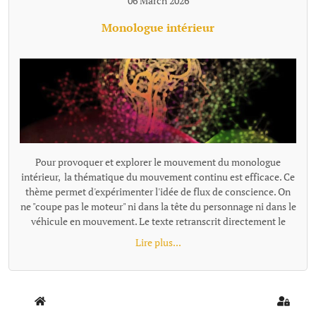
06 March 2026
Monologue intérieur
Pour provoquer et explorer le mouvement du monologue
intérieur, la thématique du mouvement continu est efficace. Ce
thème permet d'expérimenter l'idée de flux de conscience. On
ne "coupe pas le moteur" ni dans la tête du personnage ni dans le
véhicule en mouvement. Le texte retranscrit directement le
monologue intérieur comme un "micro branché dans le
Lire plus...
cerveau". Exemples de textes écrits avec cette proposition : -
Trop fort - Départ {loadmoduleid 197}
Home
Sign In