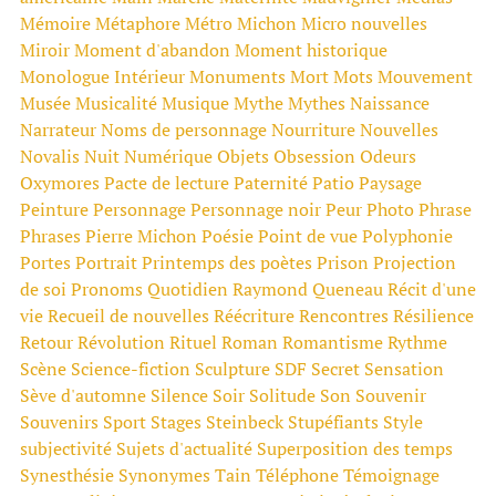
Mémoire
Métaphore
Métro
Michon
Micro nouvelles
Miroir
Moment d'abandon
Moment historique
Monologue Intérieur
Monuments
Mort
Mots
Mouvement
Musée
Musicalité
Musique
Mythe
Mythes
Naissance
Narrateur
Noms de personnage
Nourriture
Nouvelles
Novalis
Nuit
Numérique
Objets
Obsession
Odeurs
Oxymores
Pacte de lecture
Paternité
Patio
Paysage
Peinture
Personnage
Personnage noir
Peur
Photo
Phrase
Phrases
Pierre Michon
Poésie
Point de vue
Polyphonie
Portes
Portrait
Printemps des poètes
Prison
Projection
de soi
Pronoms
Quotidien
Raymond Queneau
Récit d'une
vie
Recueil de nouvelles
Réécriture
Rencontres
Résilience
Retour
Révolution
Rituel
Roman
Romantisme
Rythme
Scène
Science-fiction
Sculpture
SDF
Secret
Sensation
Sève d'automne
Silence
Soir
Solitude
Son
Souvenir
Souvenirs
Sport
Stages
Steinbeck
Stupéfiants
Style
subjectivité
Sujets d'actualité
Superposition des temps
Synesthésie
Synonymes
Tain
Téléphone
Témoignage