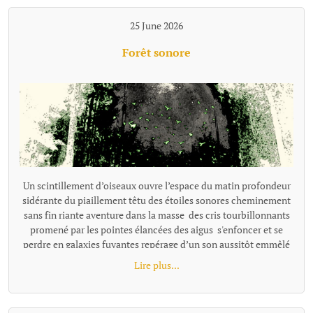
25 June 2026
Forêt sonore
Un scintillement d’oiseaux ouvre l’espace du matin profondeur
sidérante du piaillement têtu des étoiles sonores cheminement
sans fin riante aventure dans la masse des cris tourbillonnants
promené par les pointes élancées des aigus s'enfoncer et se
perdre en galaxies fuyantes repérage d’un son aussitôt emmêlé
dans la prolixité d’une énergie joyeuse s’enfoncer jusqu'au cou
Lire plus...
dans un pétillement bouche bée, souriante se noyer, emporté
dans la course vivante des chants de la forêt.