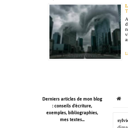
L
T
A
d
n
v
a
L
Derniers articles de mon blog
Hom
: conseils d'écriture,
exemples, bibliographies,
mes textes...
sylv
dima