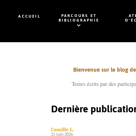
PARCOURS ET
AT
ACCUEIL
BIBLIOGRAPHIE
D'É
Bienvenue sur le blog de 
Textes écrits par des particip
Dernière publicatio
Camille L.
25 juin 2026