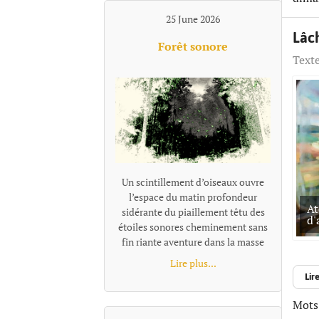
25 June 2026
Lâch
Forêt sonore
Texte
Un scintillement d’oiseaux ouvre
l’espace du matin profondeur
At
sidérante du piaillement têtu des
d'
étoiles sonores cheminement sans
fin riante aventure dans la masse
des cris tourbillonnants
Lire plus...
promené par les pointes élancées
Lire
des aigus s'enfoncer et se perdre en
galaxies fuyantes repérage d’un
Mots-
son aussitôt emmêlé dans la