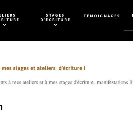
ELIERS
STAGES
TÉMOIGNAGES
CRITURE
D'ÉCRITURE
mes stages et ateliers d'écriture !
ants à mes ateliers et à mes stages d'écriture,
manifestations li
n