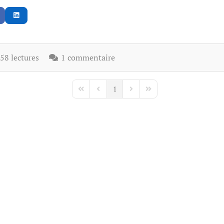
8 lectures
1 commentaire
1
First Page
Previous Page
Next Page
Last Page