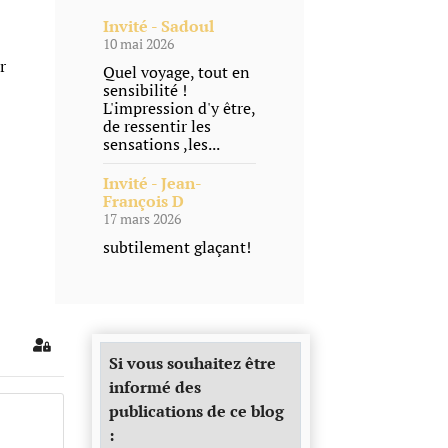
Invité - Sadoul
10 mai 2026
r
Quel voyage, tout en
sensibilité !
L'impression d'y être,
de ressentir les
sensations ,les...
Invité - Jean-
François D
17 mars 2026
subtilement glaçant!
Sign In
Si vous souhaitez être
informé des
publications de ce blog
: