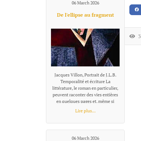
06 March 2026
prolixité d’une énergie joyeuse
s’enfoncer jusqu'au cou dans un
De l'ellipse au fragment
pétillement bouche bée, souriante
se noyer, emporté dans la course
vivante des chants de la forêt.
35
Jacques Villon, Portrait de J.L.B. Temporalité et écriture La littérature, le roman en particulier, peuvent raconter des vies entières en quelques pages et, même si l’auteur se donne des centaines ou des milliers de pages, il lui faudra choisir, sélectionner et se centrer sur certains moments qui lui semblent représentatifs ou nécessaires à son récit. Pour passer de l'un à l'autre de ces temps "racontés", la narration effectue un « saut » et il existe plusieurs façons de le concevoir et de l'articuler au récit, ces différentes options narratives, ces diverses façons de passer d'un temps à l'autre se distinguent notamment par leur rapport au tout, à la totalité de l'histoire, à sa suite temporelle complète. L’ellipse : maintien d’une chronologie lisible Ces sauts, quand ils sont faits en reliant entre eux les moments racontés, s'appellent des ellipses. L'ellipse omet, "saute" une portion de temps, d’action, mais elle le fait dans un cadre temporel qui reste globalement ordonné et repérable. Le texte fournit pour cela des indices (adverbes, dates, saisons, âges des personnages, données temporelles, un court résumé de ce qui s’est passé entretemps etc.) qui indiquent au lecteur la suppression d’un segment de l’histoire et lui permettent de situer mentalement l’ellipse dans une chronologie comme le « Quelques mois plus tard… » de Patrick Modiano dans Rue des boutiques obscures. Même quand l’ellipse est brutale : « Seize ans plus tard. » écrit Victor Hugo, elle sous-entend une temporalité repérable. Les différents moments du texte ainsi réunis par l’ellipse ne sont donc pas des fragments autonomes : ils restent des moments d’une même chaîne causale et chronologique séparés par un moment sous-entendu: le temps manquant existe dans l’histoire, il est évoqué, affirmé comme non raconté. Le lecteur perçoit une continuité partiellement énigmatique ou laissée dans l’ombre, mais encadrée et située clairement. L’ellipse ne fragmente donc pas le texte : elle est un outil qui permet de condenser le récit. Les fragments, des segments autonomes L'ellipse situe l'extrait par rapport à la totalité, au minimum par rapport à l'extrait précédent, comme un morceau d'un puzzle se présente en tant que partie d'un tout. Le fragment refuse cette référence, il se présente comme un tout séparé. Il laisse les moments absents totalement dans l’ombre, sans repère temporel pour les situer les uns par rapport aux autres, le récit n’est plus simplement discontinu, mais fragmenté. Le lien peut être fait, ou pas, par le lecteur, mais la totalité devient une référence floue, très allusive ou indirecte. Il n'y a plus de référence à une temporalité repérable que l'on pourrait reconstituer. Exemple d'écriture fragmentaire hors fiction dans Les Ombres errantes de Pascal Quignard, ouvrage composé d’une succession de fragments méditatifs. « Lire, c’est quitter le monde visible.Celui qui ouvre un livre se retire.Il abandonne le bruit commun pour une voix silencieuse.La lecture est une solitude partagée avec un mort. Dans les livres, les morts parlent aux vivants.La voix qui vient de la page n’appartient plus à personne.Elle a traversé le temps.C’est une parole sauvée de l’oubli. » Exemple dans la fiction dans Les Vagues de Virginia Woolf, ce roman est composé de monologues successifs de différents personnages, sans transition narrative. Chaque prise de parole forme un fragment autonome. Fragment 1 : monologue de Bernard« Les feuilles tombent ; les feuilles tombent sans cesse.J’erre dans les rues de Londres, inventant des histoires.Chaque visage que je croise devient le début d’un récit.Pourtant, au moment où je veux saisir ces histoires, elles s’évanouissent. »Fragment 2 qui enchaine : monologue de Susan« J’aime les champs humides et les odeurs de l’étable.Ici, la terre est solide sous mes pieds.Les villes me troublent ; leurs voix se croisent sans repos.Je préfère le rythme lent des saisons et le pas régulier des bêtes. » L'idée de fragment se retrouve à tous les niveaux du texte : Au niveau d'éléments temporels séparés, non reliés par une ellipse, le fragment concerne la chronologie, le temps est coupé. Il peut être ponctuel, réversible, ou suspendu ; le temps fragmenté ne s’écoule pas vraiment. Au niveau stylistique, la fragmentation se fait essentiellement par des phrases sont juxtaposées. En ce qui concerne la construction globale, la fragmentation se fait au travers de matériaux hétérogènes sans marqueurs logiques ou causaux explicites. Les parties séparées se suivent avec une relation qui peut rester flottante ou associative et qui relève davantage de la résonance, de l’écho, de la juxtaposition, de la variation ou de la contradiction que de la succession ordonnée. Contrairement au montage ou à la construction classique, les fragments ne sont pas nécessairement organisés en système. Le mot qui caractérise le mieux le fragment, c'est l'autonomie. Le fragment est un texte bref mais complet. On parle alors de texte fragmentaire, de narration éclatée, d'écriture discontinue. Dans sa forme la plus radicale (Blanchot, Cioran tardif, certaines proses de Jabès, Handke dans Le Malheur sans désirs, ou encore Pascal Quignard), le fragment ne se situe pas dans une hiérarchie et leur ordre peut être modifié sans détruire l'ensemble ou sans que l'on puisse y voir une faille par rapport à une hiérarchie narrative. Cette déconstruction de l'idée de totalité et d'ordre est parfois désignée comme le « non-lien » ou le « rapport sans rapport » (Blanchot). Le fragment a été inauguré par Friedrich Schlegel et la tradition romantique. « La littérature est le fragment de tous les fragments » a pu écrire Goethe. Le fragment n’est pas un morceau d’un tout, mais une forme ouverte. On peut parler aussi d'une poétique différente de celle de l'ellipse : d'une tentation ou d'une recherche de l’inachèvement. Fragmentation, concentration, condensation L'expression « écriture fragmentaire » peut recouvrir des formes différentes qu'on ne peut simplement assimiler et résumer par l'idée de discontinuité. La « fragmentation » n’est pas un procédé unique, mais une famille de formes de ruptures selon le niveau et le type d'autonomie recherchés. Il faut rappeler que de nombreux textes, notamment contemporains, utilisent à la fois l'ellipse temporelle et une forme de fragmentation dans des orientations multiples. La frontière ellipse / fragment (et c'est le propre de toute notion littéraire, nous ne sommes pas en mathématique...) devient parfois poreuse. On peut citer dans le domaine poétique René Char avec des fragments très autonomes, mais parfois une thématique de la Résistance ou une chronologie émotionnelle diffuse les relie subtilement. Et dans l'autofiction : Annie Ernaux, dans certains livres comme Les Années, mélange écriture fragmentaire et ellipses temporelles très marquées avec une chronologie historique quand même lisible. Notons égalment que l'écriture fragmentaire peut aussi se marquer, non par l'absence de repère mais par une proportion texte/totalité. Raconter une existence humaine en quelques paragraphes séparés, même avec quelques indications, procède du fragment. Trop de choses manquent pour que la perception de la discontinuité, du vide, ne prime pas sur celle d'une totalité. On peut placer dans cette catégorie le livre «Roland Barthes par Roland Barthes », une biographie que l'auteur veiut "éclatée" en chapitres comment autant de fragments de vie avec comme incipit, par exemple : Au moment du premier cri… Au tableau noir… La première fois qu…. A trente ans… La dernière fois qu… A son dernier instant… Les repères temporels sont là, mais la chronologie complète s'estompe au profit d'instantanés qui, certes renvoie à l'idée de biographie, mais celle-ci, largement absente, ne peut qu'être très partiellement reconstituée. Beaucoup de textes ne sont pas fragmentés au sens de complètement décousus et composés de morceaux sans liens explicites, mais la façon de raconter par de menus éléments, des micro scènes pour évoquer un temps très long, laissant tout le reste dans l'ombre sont tellement concentrés, condensés qu'ils donnent une impression de fragmentation malgré les ellipses et repères. Exemple d' écriture ellpitique, concentrée jusqu'au fragmentaire et pourtant très évocatrice : "À dix-huit ans, Pierre quitta la maison campagnarde où il était né. Au moment précis où il s’en alla, sa vieille mère infirme était dans Ie lit de la chambre bleue dans laquelle il y avait le daguerréotype de son père, des plumes de paon dans un vase, et une pendule représentant Paul et Virginie, et qui indiquait trois heures. Dans la cour, sous le figuier, son grand-père se reposait. Dans le jardin, il y avait sa fiancée, des roses et des poiriers luisants. Pierre alla gagner sa vie, dans un pays où il y avait des nègres, des perroquets, des caoutchoucs, de la mélasse, des fièvres et des serpents. Il y demeura trente ans. Au moment précis où il revint dans la maison campagnarde où il était né, la chambre bleue était devenue blanche, sa mère reposait au sein de Dieu, Ie portrait de son père n’était plus là, et les plumes du paon et le vase avaient disparu. Un objet quelconque remplaçait la pendule. Dans la cour, sous le figuier où son défunt grand-père se reposa, il y avait des écuelles cassées et une pauvre poule malade. Dans le jardin de roses et de poiriers luisants où fut sa fiancée, iI y avait une vieille dame. L’histoire ne dit pas qui elle était." Francis Jammes, Le Roman du lièvre (1922) Fragmentation, continuité... modernité ? Au-delà du constat et de la nécessaire définition des termes, le choix de la fragmentation, par opposition à la continuité et sa construction, est une manière de se positionner par rapport à des questionnements de notre époque. La pratique du fragment correspond à un désir de coller ou d'exprimer sa dimension nettement discontinue, fragmentée, mais aussi, plus largement, de se placer dans u
Lire plus...
06 March 2026