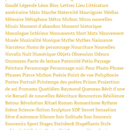
Gaudé
Légende
Léon Bloy
Lettres
Lieu
Littérature
américaine
Main
Marche
Maternité
Mauvignier
Médias
Mémoire
Métaphore
Métro
Michon
Micro nouvelles
Miroir
Moment d'abandon
Moment historique
Monologue Intérieur
Monuments
Mort
Mots
Mouvement
Musée
Musicalité
Musique
Mythe
Mythes
Naissance
Narrateur
Noms de personnage
Nourriture
Nouvelles
Novalis
Nuit
Numérique
Objets
Obsession
Odeurs
Oxymores
Pacte de lecture
Paternité
Patio
Paysage
Peinture
Personnage
Personnage noir
Peur
Photo
Phrase
Phrases
Pierre Michon
Poésie
Point de vue
Polyphonie
Portes
Portrait
Printemps des poètes
Prison
Projection
de soi
Pronoms
Quotidien
Raymond Queneau
Récit d'une
vie
Recueil de nouvelles
Réécriture
Rencontres
Résilience
Retour
Révolution
Rituel
Roman
Romantisme
Rythme
Scène
Science-fiction
Sculpture
SDF
Secret
Sensation
Sève d'automne
Silence
Soir
Solitude
Son
Souvenir
Souvenirs
Sport
Stages
Steinbeck
Stupéfiants
Style