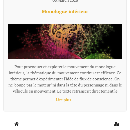
06 March 2026
Monologue intérieur
Pour provoquer et explorer le mouvement du monologue
intérieur, la thématique du mouvement continu est efficace. Ce
thème permet d'expérimenter l'idée de flux de conscience. On
ne "coupe pas le moteur" ni dans la tête du personnage ni dans le
véhicule en mouvement. Le texte retranscrit directement le
monologue intérieur comme un "micro branché dans le
Lire plus...
cerveau". Exemples de textes écrits avec cette proposition : -
Trop fort - Départ {loadmoduleid 197}
Home
Sign In