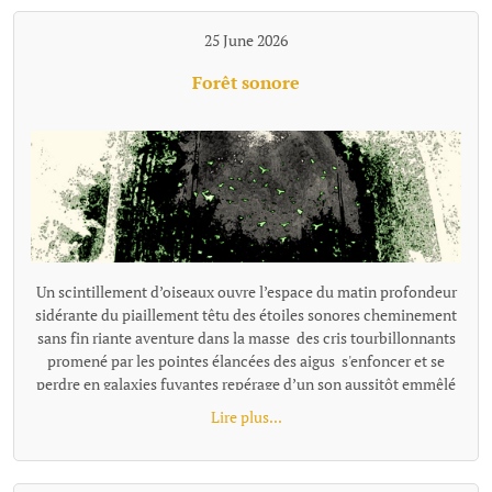
25 June 2026
Forêt sonore
Un scintillement d’oiseaux ouvre l’espace du matin profondeur
sidérante du piaillement têtu des étoiles sonores cheminement
sans fin riante aventure dans la masse des cris tourbillonnants
promené par les pointes élancées des aigus s'enfoncer et se
perdre en galaxies fuyantes repérage d’un son aussitôt emmêlé
dans la prolixité d’une énergie joyeuse s’enfoncer jusqu'au cou
Lire plus...
dans un pétillement bouche bée, souriante se noyer, emporté
dans la course vivante des chants de la forêt.