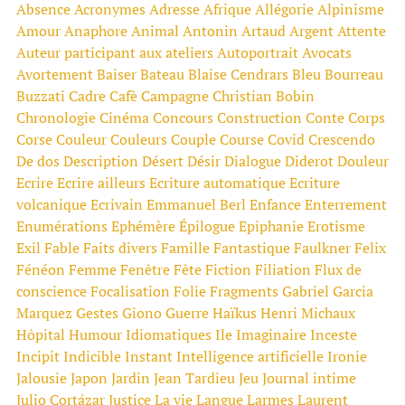
Absence
Acronymes
Adresse
Afrique
Allégorie
Alpinisme
Amour
Anaphore
Animal
Antonin Artaud
Argent
Attente
Auteur participant aux ateliers
Autoportrait
Avocats
Avortement
Baiser
Bateau
Blaise Cendrars
Bleu
Bourreau
Buzzati
Cadre
Cafè
Campagne
Christian Bobin
Chronologie
Cinéma
Concours
Construction
Conte
Corps
Corse
Couleur
Couleurs
Couple
Course
Covid
Crescendo
De dos
Description
Désert
Désir
Dialogue
Diderot
Douleur
Ecrire
Ecrire ailleurs
Ecriture automatique
Ecriture
volcanique
Ecrivain
Emmanuel Berl
Enfance
Enterrement
Enumérations
Ephémère
Épilogue
Epiphanie
Erotisme
Exil
Fable
Faits divers
Famille
Fantastique
Faulkner
Felix
Fénéon
Femme
Fenêtre
Fête
Fiction
Filiation
Flux de
conscience
Focalisation
Folie
Fragments
Gabriel Garcia
Marquez
Gestes
Giono
Guerre
Haïkus
Henri Michaux
Hôpital
Humour
Idiomatiques
Ile
Imaginaire
Inceste
Incipit
Indicible
Instant
Intelligence artificielle
Ironie
Jalousie
Japon
Jardin
Jean Tardieu
Jeu
Journal intime
Julio Cortázar
Justice
La vie
Langue
Larmes
Laurent