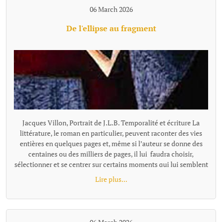
06 March 2026
De l'ellipse au fragment
Jacques Villon, Portrait de J.L.B. Temporalité et écriture La littérature, le roman en particulier, peuvent raconter des vies entières en quelques pages et, même si l’auteur se donne des centaines ou des milliers de pages, il lui faudra choisir, sélectionner et se centrer sur certains moments qui lui semblent représentatifs ou nécessaires à son récit. Pour passer de l'un à l'autre de ces temps "racontés", la narration effectue un « saut » et il existe plusieurs façons de le concevoir et de l'articuler au récit, ces différentes options narratives, ces diverses façons de passer d'un temps à l'autre se distinguent notamment par leur rapport au tout, à la totalité de l'histoire, à sa suite temporelle complète. L’ellipse : maintien d’une chronologie lisible Ces sauts, quand ils sont faits en reliant entre eux les moments racontés, s'appellent des ellipses. L'ellipse omet, "saute" une portion de temps, d’action, mais elle le fait dans un cadre temporel qui reste globalement ordonné et repérable. Le texte fournit pour cela des indices (adverbes, dates, saisons, âges des personnages, données temporelles, un court résumé de ce qui s’est passé entretemps etc.) qui indiquent au lecteur la suppression d’un segment de l’histoire et lui permettent de situer mentalement l’ellipse dans une chronologie comme le « Quelques mois plus tard… » de Patrick Modiano dans Rue des boutiques obscures. Même quand l’ellipse est brutale : « Seize ans plus tard. » écrit Victor Hugo, elle sous-entend une temporalité repérable. Les différents moments du texte ainsi réunis par l’ellipse ne sont donc pas des fragments autonomes : ils restent des moments d’une même chaîne causale et chronologique séparés par un moment sous-entendu: le temps manquant existe dans l’histoire, il est évoqué, affirmé comme non raconté. Le lecteur perçoit une continuité partiellement énigmatique ou laissée dans l’ombre, mais encadrée et située clairement. L’ellipse ne fragmente donc pas le texte : elle est un outil qui permet de condenser le récit. Les fragments, des segments autonomes L'ellipse situe l'extrait par rapport à la totalité, au minimum par rapport à l'extrait précédent, comme un morceau d'un puzzle se présente en tant que partie d'un tout. Le fragment refuse cette référence, il se présente comme un tout séparé. Il laisse les moments absents totalement dans l’ombre, sans repère temporel pour les situer les uns par rapport aux autres, le récit n’est plus simplement discontinu, mais fragmenté. Le lien peut être fait, ou pas, par le lecteur, mais la totalité devient une référence floue, très allusive ou indirecte. Il n'y a plus de référence à une temporalité repérable que l'on pourrait reconstituer. Exemple d'écriture fragmentaire hors fiction dans Les Ombres errantes de Pascal Quignard, ouvrage composé d’une succession de fragments méditatifs. « Lire, c’est quitter le monde visible.Celui qui ouvre un livre se retire.Il abandonne le bruit commun pour une voix silencieuse.La lecture est une solitude partagée avec un mort. Dans les livres, les morts parlent aux vivants.La voix qui vient de la page n’appartient plus à personne.Elle a traversé le temps.C’est une parole sauvée de l’oubli. » Exemple dans la fiction dans Les Vagues de Virginia Woolf, ce roman est composé de monologues successifs de différents personnages, sans transition narrative. Chaque prise de parole forme un fragment autonome. Fragment 1 : monologue de Bernard« Les feuilles tombent ; les feuilles tombent sans cesse.J’erre dans les rues de Londres, inventant des histoires.Chaque visage que je croise devient le début d’un récit.Pourtant, au moment où je veux saisir ces histoires, elles s’évanouissent. »Fragment 2 qui enchaine : monologue de Susan« J’aime les champs humides et les odeurs de l’étable.Ici, la terre est solide sous mes pieds.Les villes me troublent ; leurs voix se croisent sans repos.Je préfère le rythme lent des saisons et le pas régulier des bêtes. » L'idée de fragment se retrouve à tous les niveaux du texte : Au niveau d'éléments temporels séparés, non reliés par une ellipse, le fragment concerne la chronologie, le temps est coupé. Il peut être ponctuel, réversible, ou suspendu ; le temps fragmenté ne s’écoule pas vraiment. Au niveau stylistique, la fragmentation se fait essentiellement par des phrases sont juxtaposées. En ce qui concerne la construction globale, la fragmentation se fait au travers de matériaux hétérogènes sans marqueurs logiques ou causaux explicites. Les parties séparées se suivent avec une relation qui peut rester flottante ou associative et qui relève davantage de la résonance, de l’écho, de la juxtaposition, de la variation ou de la contradiction que de la succession ordonnée. Contrairement au montage ou à la construction classique, les fragments ne sont pas nécessairement organisés en système. Le mot qui caractérise le mieux le fragment, c'est l'autonomie. Le fragment est un texte bref mais complet. On parle alors de texte fragmentaire, de narration éclatée, d'écriture discontinue. Dans sa forme la plus radicale (Blanchot, Cioran tardif, certaines proses de Jabès, Handke dans Le Malheur sans désirs, ou encore Pascal Quignard), le fragment ne se situe pas dans une hiérarchie et leur ordre peut être modifié sans détruire l'ensemble ou sans que l'on puisse y voir une faille par rapport à une hiérarchie narrative. Cette déconstruction de l'idée de totalité et d'ordre est parfois désignée comme le « non-lien » ou le « rapport sans rapport » (Blanchot). Le fragment a été inauguré par Friedrich Schlegel et la tradition romantique. « La littérature est le fragment de tous les fragments » a pu écrire Goethe. Le fragment n’est pas un morceau d’un tout, mais une forme ouverte. On peut parler aussi d'une poétique différente de celle de l'ellipse : d'une tentation ou d'une recherche de l’inachèvement. Fragmentation, concentration, condensation L'expression « écriture fragmentaire » peut recouvrir des formes différentes qu'on ne peut simplement assimiler et résumer par l'idée de discontinuité. La « fragmentation » n’est pas un procédé unique, mais une famille de formes de ruptures selon le niveau et le type d'autonomie recherchés. Il faut rappeler que de nombreux textes, notamment contemporains, utilisent à la fois l'ellipse temporelle et une forme de fragmentation dans des orientations multiples. La frontière ellipse / fragment (et c'est le propre de toute notion littéraire, nous ne sommes pas en mathématique...) devient parfois poreuse. On peut citer dans le domaine poétique René Char avec des fragments très autonomes, mais parfois une thématique de la Résistance ou une chronologie émotionnelle diffuse les relie subtilement. Et dans l'autofiction : Annie Ernaux, dans certains livres comme Les Années, mélange écriture fragmentaire et ellipses temporelles très marquées avec une chronologie historique quand même lisible. Notons égalment que l'écriture fragmentaire peut aussi se marquer, non par l'absence de repère mais par une proportion texte/totalité. Raconter une existence humaine en quelques paragraphes séparés, même avec quelques indications, procède du fragment. Trop de choses manquent pour que la perception de la discontinuité, du vide, ne prime pas sur celle d'une totalité. On peut placer dans cette catégorie le livre «Roland Barthes par Roland Barthes », une biographie que l'auteur veiut "éclatée" en chapitres comment autant de fragments de vie avec comme incipit, par exemple : Au moment du premier cri… Au tableau noir… La première fois qu…. A trente ans… La dernière fois qu… A son dernier instant… Les repères temporels sont là, mais la chronologie complète s'estompe au profit d'instantanés qui, certes renvoie à l'idée de biographie, mais celle-ci, largement absente, ne peut qu'être très partiellement reconstituée. Beaucoup de textes ne sont pas fragmentés au sens de complètement décousus et composés de morceaux sans liens explicites, mais la façon de raconter par de menus éléments, des micro scènes pour évoquer un temps très long, laissant tout le reste dans l'ombre sont tellement concentrés, condensés qu'ils donnent une impression de fragmentation malgré les ellipses et repères. Exemple d' écriture ellpitique, concentrée jusqu'au fragmentaire et pourtant très évocatrice : "À dix-huit ans, Pierre quitta la maison campagnarde où il était né. Au moment précis où il s’en alla, sa vieille mère infirme était dans Ie lit de la chambre bleue dans laquelle il y avait le daguerréotype de son père, des plumes de paon dans un vase, et une pendule représentant Paul et Virginie, et qui indiquait trois heures. Dans la cour, sous le figuier, son grand-père se reposait. Dans le jardin, il y avait sa fiancée, des roses et des poiriers luisants. Pierre alla gagner sa vie, dans un pays où il y avait des nègres, des perroquets, des caoutchoucs, de la mélasse, des fièvres et des serpents. Il y demeura trente ans. Au moment précis où il revint dans la maison campagnarde où il était né, la chambre bleue était devenue blanche, sa mère reposait au sein de Dieu, Ie portrait de son père n’était plus là, et les plumes du paon et le vase avaient disparu. Un objet quelconque remplaçait la pendule. Dans la cour, sous le figuier où son défunt grand-père se reposa, il y avait des écuelles cassées et une pauvre poule malade. Dans le jardin de roses et de poiriers luisants où fut sa fiancée, iI y avait une vieille dame. L’histoire ne dit pas qui elle était." Francis Jammes, Le Roman du lièvre (1922) Fragmentation, continuité... modernité ? Au-delà du constat et de la nécessaire définition des termes, le choix de la fragmentation, par opposition à la continuité et sa construction, est une manière de se positionner par rapport à des questionnements de notre époque. La pratique du fragment correspond à un désir de coller ou d'exprimer sa dimension nettement discontinue, fragmentée, mais aussi, plus largement, de se placer dans u
Lire plus...