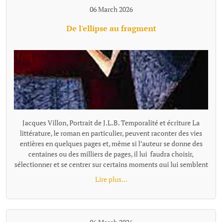
06 March 2026
De l'ellipse au fragment
Jacques Villon, Portrait de J.L.B. Temporalité et écriture La littérature, le roman en particulier, peuvent raconter des vies entières en quelques pages et, même si l’auteur se donne des centaines ou des milliers de pages, il lui faudra choisir, sélectionner et se centrer sur certains moments qui lui semblent représentatifs ou nécessaires à son récit. Pour passer de l'un à l'autre de ces temps "racontés", la narration effectue un « saut » et il existe plusieurs façons de le concevoir et de l'articuler au récit, ces différentes options narratives, ces diverses façons de passer d'un temps à l'autre se distinguent notamment par leur rapport au tout, à la totalité de l'histoire, à sa suite temporelle complète. L’ellipse : maintien d’une chronologie lisible Ces sauts, quand ils sont faits en reliant entre eux les moments racontés, s'appellent des ellipses. L'ellipse omet, "saute" une portion de temps, d’action, mais elle le fait dans un cadre temporel qui reste globalement ordonné et repérable. Le texte fournit pour cela des indices (adverbes, dates, saisons, âges des personnages, données temporelles, un court résumé de ce qui s’est passé entretemps etc.) qui indiquent au lecteur la suppression d’un segment de l’histoire et lui permettent de situer mentalement l’ellipse dans une chronologie comme le « Quelques mois plus tard… » de Patrick Modiano dans Rue des boutiques obscures. Même quand l’ellipse est brutale : « Seize ans plus tard. » écrit Victor Hugo, elle sous-entend une temporalité repérable. Les différents moments du texte ainsi réunis par l’ellipse ne sont donc pas des fragments autonomes : ils restent des moments d’une même chaîne causale et chronologique séparés par un moment sous-entendu: le temps manquant existe dans l’histoire, il est évoqué, affirmé comme non raconté. Le lecteur perçoit une continuité partiellement énigmatique ou laissée dans l’ombre, mais encadrée et située clairement. L’ellipse ne fragmente donc pas le texte : elle est un outil qui permet de condenser le récit. Les fragments, des segments autonomes L'ellipse situe l'extrait par rapport à la totalité, au minimum par rapport à l'extrait précédent, comme un morceau d'un puzzle se présente en tant que partie d'un tout. Le fragment refuse cette référence, il se présente comme un tout séparé. Il laisse les moments absents totalement dans l’ombre, sans repère temporel pour les situer les uns par rapport aux autres, le récit n’est plus simplement discontinu, mais fragmenté. Le lien peut être fait, ou pas, par le lecteur, mais la totalité devient une référence floue, très allusive ou indirecte. Il n'y a plus de référence à une temporalité repérable que l'on pourrait reconstituer. Exemple d'écriture fragmentaire hors fiction dans Les Ombres errantes de Pascal Quignard, ouvrage composé d’une succession de fragments méditatifs. « Lire, c’est quitter le monde visible.Celui qui ouvre un livre se retire.Il abandonne le bruit commun pour une voix silencieuse.La lecture est une solitude partagée avec un mort. Dans les livres, les morts parlent aux vivants.La voix qui vient de la page n’appartient plus à personne.Elle a traversé le temps.C’est une parole sauvée de l’oubli. » Exemple dans la fiction dans Les Vagues de Virginia Woolf, ce roman est composé de monologues successifs de différents personnages, sans transition narrative. Chaque prise de parole forme un fragment autonome. Fragment 1 : monologue de Bernard« Les feuilles tombent ; les feuilles tombent sans cesse.J’erre dans les rues de Londres, inventant des histoires.Chaque visage que je croise devient le début d’un récit.Pourtant, au moment où je veux saisir ces histoires, elles s’évanouissent. »Fragment 2 qui enchaine : monologue de Susan« J’aime les champs humides et les odeurs de l’étable.Ici, la terre est solide sous mes pieds.Les villes me troublent ; leurs voix se croisent sans repos.Je préfère le rythme lent des saisons et le pas régulier des bêtes. » L'idée de fragment se retrouve à tous les niveaux du texte : Au niveau d'éléments temporels séparés, non reliés par une ellipse, le fragment concerne la chronologie, le temps est coupé. Il peut être ponctuel, réversible, ou suspendu ; le temps fragmenté ne s’écoule pas vraiment. Au niveau stylistique, la fragmentation se fait essentiellement par des phrases sont juxtaposées. En ce qui concerne la construction globale, la fragmentation se fait au travers de matériaux hétérogènes sans marqueurs logiques ou causaux explicites. Les parties séparées se suivent avec une relation qui peut rester flottante ou associative et qui relève davantage de la résonance, de l’écho, de la juxtaposition, de la variation ou de la contradiction que de la succession ordonnée. Contrairement au montage ou à la construction classique, les fragments ne sont pas nécessairement organisés en système. Le mot qui caractérise le mieux le fragment, c'est l'autonomie. Le fragment est un texte bref mais complet. On parle alors de texte fragmentaire, de narration éclatée, d'écriture discontinue. Dans sa forme la plus radicale (Blanchot, Cioran tardif, certaines proses de Jabès, Handke dans Le Malheur sans désirs, ou encore Pascal Quignard), le fragment ne se situe pas dans une hiérarchie et leur ordre peut être modifié sans détruire l'ensemble ou sans que l'on puisse y voir une faille par rapport à une hiérarchie narrative. Cette déconstruction de l'idée de totalité et d'ordre est parfois désignée comme le « non-lien » ou le « rapport sans rapport » (Blanchot). Le fragment a été inauguré par Friedrich Schlegel et la tradition romantique. « La littérature est le fragment de tous les fragments » a pu écrire Goethe. Le fragment n’est pas un morceau d’un tout, mais une forme ouverte. On peut parler aussi d'une poétique différente de celle de l'ellipse : d'une tentation ou d'une recherche de l’inachèvement. Fragmentation, concentration, condensation L'expression « écriture fragmentaire » peut recouvrir des formes différentes qu'on ne peut simplement assimiler et résumer par l'idée de discontinuité. La « fragmentation » n’est pas un procédé unique, mais une famille de formes de ruptures selon le niveau et le type d'autonomie recherchés. Il faut rappeler que de nombreux textes, notamment contemporains, utilisent à la fois l'ellipse temporelle et une forme de fragmentation dans des orientations multiples. La frontière ellipse / fragment (et c'est le propre de toute notion littéraire, nous ne sommes pas en mathématique...) devient parfois poreuse. On peut citer dans le domaine poétique René Char avec des fragments très autonomes, mais parfois une thématique de la Résistance ou une chronologie émotionnelle diffuse les relie subtilement. Et dans l'autofiction : Annie Ernaux, dans certains livres comme Les Années, mélange écriture fragmentaire et ellipses temporelles très marquées avec une chronologie historique quand même lisible. Notons égalment que l'écriture fragmentaire peut aussi se marquer, non par l'absence de repère mais par une proportion texte/totalité. Raconter une existence humaine en quelques paragraphes séparés, même avec quelques indications, procède du fragment. Trop de choses manquent pour que la perception de la discontinuité, du vide, ne prime pas sur celle d'une totalité. On peut placer dans cette catégorie le livre «Roland Barthes par Roland Barthes », une biographie que l'auteur veiut "éclatée" en chapitres comment autant de fragments de vie avec comme incipit, par exemple : Au moment du premier cri… Au tableau noir… La première fois qu…. A trente ans… La dernière fois qu… A son dernier instant… Les repères temporels sont là, mais la chronologie complète s'estompe au profit d'instantanés qui, certes renvoie à l'idée de biographie, mais celle-ci, largement absente, ne peut qu'être très partiellement reconstituée. Beaucoup de textes ne sont pas fragmentés au sens de complètement décousus et composés de morceaux sans liens explicites, mais la façon de raconter par de menus éléments, des micro scènes pour évoquer un temps très long, laissant tout le reste dans l'ombre sont tellement concentrés, condensés qu'ils donnent une impression de fragmentation malgré les ellipses et repères. Exemple d' écriture ellpitique, concentrée jusqu'au fragmentaire et pourtant très évocatrice : "À dix-huit ans, Pierre quitta la maison campagnarde où il était né. Au moment précis où il s’en alla, sa vieille mère infirme était dans Ie lit de la chambre bleue dans laquelle il y avait le daguerréotype de son père, des plumes de paon dans un vase, et une pendule représentant Paul et Virginie, et qui indiquait trois heures. Dans la cour, sous le figuier, son grand-père se reposait. Dans le jardin, il y avait sa fiancée, des roses et des poiriers luisants. Pierre alla gagner sa vie, dans un pays où il y avait des nègres, des perroquets, des caoutchoucs, de la mélasse, des fièvres et des serpents. Il y demeura trente ans. Au moment précis où il revint dans la maison campagnarde où il était né, la chambre bleue était devenue blanche, sa mère reposait au sein de Dieu, Ie portrait de son père n’était plus là, et les plumes du paon et le vase avaient disparu. Un objet quelconque remplaçait la pendule. Dans la cour, sous le figuier où son défunt grand-père se reposa, il y avait des écuelles cassées et une pauvre poule malade. Dans le jardin de roses et de poiriers luisants où fut sa fiancée, iI y avait une vieille dame. L’histoire ne dit pas qui elle était." Francis Jammes, Le Roman du lièvre (1922) Fragmentation, continuité... modernité ? Au-delà du constat et de la nécessaire définition des termes, le choix de la fragmentation, par opposition à la continuité et sa construction, est une manière de se positionner par rapport à des questionnements de notre époque. La pratique du fragment correspond à un désir de coller ou d'exprimer sa dimension nettement discontinue, fragmentée, mais aussi, plus largement, de se placer dans u
Lire plus...