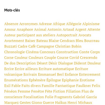
Mots-clés
Absence
Acronymes
Adresse
Afrique
Allégorie
Alpinisme
Amour
Anaphore
Animal
Antonin Artaud
Argent
Attente
Auteur participant aux ateliers
Autoportrait
Avocats
Avortement
Baiser
Bateau
Blaise Cendrars
Bleu
Bourreau
Buzzati
Cadre
Cafè
Campagne
Christian Bobin
Chronologie
Cinéma
Concours
Construction
Conte
Corps
Corse
Couleur
Couleurs
Couple
Course
Covid
Crescendo
De dos
Description
Désert
Désir
Dialogue
Diderot
Douleur
Ecrire
Ecrire ailleurs
Ecriture automatique
Ecriture
volcanique
Ecrivain
Emmanuel Berl
Enfance
Enterrement
Enumérations
Ephémère
Épilogue
Epiphanie
Erotisme
Exil
Fable
Faits divers
Famille
Fantastique
Faulkner
Felix
Fénéon
Femme
Fenêtre
Fête
Fiction
Filiation
Flux de
conscience
Focalisation
Folie
Fragments
Gabriel Garcia
Marquez
Gestes
Giono
Guerre
Haïkus
Henri Michaux