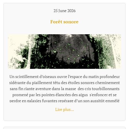
25 June 2026
Forêt sonore
Un scintillement d’oiseaux ouvre l’espace du matin profondeur
sidérante du piaillement têtu des étoiles sonores cheminement
sans fin riante aventure dans la masse des cris tourbillonnants
promené par les pointes élancées des aigus s'enfoncer et se
perdre en galaxies fuyantes repérage d’un son aussitôt emmêlé
dans la prolixité d’une énergie joyeuse s’enfoncer jusqu'au cou
Lire plus...
dans un pétillement bouche bée, souriante se noyer, emporté
dans la course vivante des chants de la forêt.