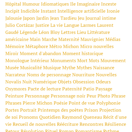
Hôpital
Humour
Idiomatiques
Ile
Imaginaire
Inceste
Incipit
Indicible
Instant
Intelligence artificielle
Ironie
Jalousie
Japon
Jardin
Jean Tardieu
Jeu
Journal intime
Julio Cortázar
Justice
La vie
Langue
Larmes
Laurent
Gaudé
Légende
Léon Bloy
Lettres
Lieu
Littérature
américaine
Main
Marche
Maternité
Mauvignier
Médias
Mémoire
Métaphore
Métro
Michon
Micro nouvelles
Miroir
Moment d'abandon
Moment historique
Monologue Intérieur
Monuments
Mort
Mots
Mouvement
Musée
Musicalité
Musique
Mythe
Mythes
Naissance
Narrateur
Noms de personnage
Nourriture
Nouvelles
Novalis
Nuit
Numérique
Objets
Obsession
Odeurs
Oxymores
Pacte de lecture
Paternité
Patio
Paysage
Peinture
Personnage
Personnage noir
Peur
Photo
Phrase
Phrases
Pierre Michon
Poésie
Point de vue
Polyphonie
Portes
Portrait
Printemps des poètes
Prison
Projection
de soi
Pronoms
Quotidien
Raymond Queneau
Récit d'une
vie
Recueil de nouvelles
Réécriture
Rencontres
Résilience
Retour
Révolution
Rituel
Roman
Romantisme
Rythme