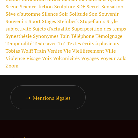
Scène
Science-fiction
Sculpture
SDF
Secret
Sensation
Sève d'automne
Silence
Soir
Solitude
Son
Souvenir
Souvenirs
Sport
Stages
Steinbeck
Stupéfiants
Style
subjectivité
Sujets d'actualité
Superposition des temps
Synesthésie
Synonymes
Tain
Téléphone
Témoignage
Temporalité
Texte avec "tu"
Textes écrits à plusieurs
Tobias Wolff
Train
Venise
Vie
Vieillissement
Ville
Violence
Visage
Voix
Volcanicités
Voyages
Voyeur
Zola
Zoom
Mentions légales