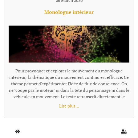
06 March 2026
Monologue intérieur
Pour provoquer et explorer le mouvement du monologue
intérieur, la thématique du mouvement continu est efficace. Ce
thème permet d'expérimenter l'idée de flux de conscience. On
ne "coupe pas le moteur" ni dans la tête du personnage ni dans le
véhicule en mouvement. Le texte retranscrit directement le
monologue intérieur comme un "micro branché dans le
Lire plus...
cerveau". Exemples de textes écrits avec cette proposition : -
Trop fort - Départ {loadmoduleid 197}
Home
Sign In