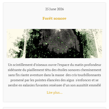
25 June 2026
Forêt sonore
Un scintillement d’oiseaux ouvre l’espace du matin profondeur
sidérante du piaillement têtu des étoiles sonores cheminement
sans fin riante aventure dans la masse des cris tourbillonnants
promené par les pointes élancées des aigus s'enfoncer et se
perdre en galaxies fuyantes repérage d’un son aussitôt emmêlé
dans la prolixité d’une énergie joyeuse s’enfoncer jusqu'au cou
Lire plus...
dans un pétillement bouche bée, souriante se noyer, emporté
dans la course vivante des chants de la forêt.