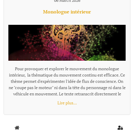
06 March 2026
Monologue intérieur
Pour provoquer et explorer le mouvement du monologue
intérieur, la thématique du mouvement continu est efficace. Ce
thème permet d'expérimenter l'idée de flux de conscience. On
ne "coupe pas le moteur" ni dans la tête du personnage ni dans le
véhicule en mouvement. Le texte retranscrit directement le
monologue intérieur comme un "micro branché dans le
Lire plus...
cerveau". Exemples de textes écrits avec cette proposition : -
Trop fort - Départ {loadmoduleid 197}
Home
Sign In