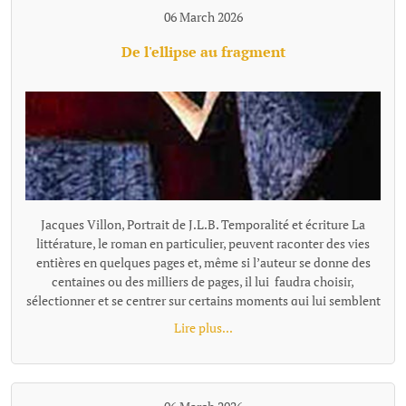
06 March 2026
De l'ellipse au fragment
Jacques Villon, Portrait de J.L.B. Temporalité et écriture La littérature, le roman en particulier, peuvent raconter des vies entières en quelques pages et, même si l’auteur se donne des centaines ou des milliers de pages, il lui faudra choisir, sélectionner et se centrer sur certains moments qui lui semblent représentatifs ou nécessaires à son récit. Pour passer de l'un à l'autre de ces temps "racontés", la narration effectue un « saut » et il existe plusieurs façons de le concevoir et de l'articuler au récit, ces différentes options narratives, ces diverses façons de passer d'un temps à l'autre se distinguent notamment par leur rapport au tout, à la totalité de l'histoire, à sa suite temporelle complète. L’ellipse : maintien d’une chronologie lisible Ces sauts, quand ils sont faits en reliant entre eux les moments racontés, s'appellent des ellipses. L'ellipse omet, "saute" une portion de temps, d’action, mais elle le fait dans un cadre temporel qui reste globalement ordonné et repérable. Le texte fournit pour cela des indices (adverbes, dates, saisons, âges des personnages, données temporelles, un court résumé de ce qui s’est passé entretemps etc.) qui indiquent au lecteur la suppression d’un segment de l’histoire et lui permettent de situer mentalement l’ellipse dans une chronologie comme le « Quelques mois plus tard… » de Patrick Modiano dans Rue des boutiques obscures. Même quand l’ellipse est brutale : « Seize ans plus tard. » écrit Victor Hugo, elle sous-entend une temporalité repérable. Les différents moments du texte ainsi réunis par l’ellipse ne sont donc pas des fragments autonomes : ils restent des moments d’une même chaîne causale et chronologique séparés par un moment sous-entendu: le temps manquant existe dans l’histoire, il est évoqué, affirmé comme non raconté. Le lecteur perçoit une continuité partiellement énigmatique ou laissée dans l’ombre, mais encadrée et située clairement. L’ellipse ne fragmente donc pas le texte : elle est un outil qui permet de condenser le récit. Les fragments, des segments autonomes L'ellipse situe l'extrait par rapport à la totalité, au minimum par rapport à l'extrait précédent, comme un morceau d'un puzzle se présente en tant que partie d'un tout. Le fragment refuse cette référence, il se présente comme un tout séparé. Il laisse les moments absents totalement dans l’ombre, sans repère temporel pour les situer les uns par rapport aux autres, le récit n’est plus simplement discontinu, mais fragmenté. Le lien peut être fait, ou pas, par le lecteur, mais la totalité devient une référence floue, très allusive ou indirecte. Il n'y a plus de référence à une temporalité repérable que l'on pourrait reconstituer. Exemple d'écriture fragmentaire hors fiction dans Les Ombres errantes de Pascal Quignard, ouvrage composé d’une succession de fragments méditatifs. « Lire, c’est quitter le monde visible.Celui qui ouvre un livre se retire.Il abandonne le bruit commun pour une voix silencieuse.La lecture est une solitude partagée avec un mort. Dans les livres, les morts parlent aux vivants.La voix qui vient de la page n’appartient plus à personne.Elle a traversé le temps.C’est une parole sauvée de l’oubli. » Exemple dans la fiction dans Les Vagues de Virginia Woolf, ce roman est composé de monologues successifs de différents personnages, sans transition narrative. Chaque prise de parole forme un fragment autonome. Fragment 1 : monologue de Bernard« Les feuilles tombent ; les feuilles tombent sans cesse.J’erre dans les rues de Londres, inventant des histoires.Chaque visage que je croise devient le début d’un récit.Pourtant, au moment où je veux saisir ces histoires, elles s’évanouissent. »Fragment 2 qui enchaine : monologue de Susan« J’aime les champs humides et les odeurs de l’étable.Ici, la terre est solide sous mes pieds.Les villes me troublent ; leurs voix se croisent sans repos.Je préfère le rythme lent des saisons et le pas régulier des bêtes. » L'idée de fragment se retrouve à tous les niveaux du texte : Au niveau d'éléments temporels séparés, non reliés par une ellipse, le fragment concerne la chronologie, le temps est coupé. Il peut être ponctuel, réversible, ou suspendu ; le temps fragmenté ne s’écoule pas vraiment. Au niveau stylistique, la fragmentation se fait essentiellement par des phrases sont juxtaposées. En ce qui concerne la construction globale, la fragmentation se fait au travers de matériaux hétérogènes sans marqueurs logiques ou causaux explicites. Les parties séparées se suivent avec une relation qui peut rester flottante ou associative et qui relève davantage de la résonance, de l’écho, de la juxtaposition, de la variation ou de la contradiction que de la succession ordonnée. Contrairement au montage ou à la construction classique, les fragments ne sont pas nécessairement organisés en système. Le mot qui caractérise le mieux le fragment, c'est l'autonomie. Le fragment est un texte bref mais complet. On parle alors de texte fragmentaire, de narration éclatée, d'écriture discontinue. Dans sa forme la plus radicale (Blanchot, Cioran tardif, certaines proses de Jabès, Handke dans Le Malheur sans désirs, ou encore Pascal Quignard), le fragment ne se situe pas dans une hiérarchie et leur ordre peut être modifié sans détruire l'ensemble ou sans que l'on puisse y voir une faille par rapport à une hiérarchie narrative. Cette déconstruction de l'idée de totalité et d'ordre est parfois désignée comme le « non-lien » ou le « rapport sans rapport » (Blanchot). Le fragment a été inauguré par Friedrich Schlegel et la tradition romantique. « La littérature est le fragment de tous les fragments » a pu écrire Goethe. Le fragment n’est pas un morceau d’un tout, mais une forme ouverte. On peut parler aussi d'une poétique différente de celle de l'ellipse : d'une tentation ou d'une recherche de l’inachèvement. Fragmentation, concentration, condensation L'expression « écriture fragmentaire » peut recouvrir des formes différentes qu'on ne peut simplement assimiler et résumer par l'idée de discontinuité. La « fragmentation » n’est pas un procédé unique, mais une famille de formes de ruptures selon le niveau et le type d'autonomie recherchés. Il faut rappeler que de nombreux textes, notamment contemporains, utilisent à la fois l'ellipse temporelle et une forme de fragmentation dans des orientations multiples. La frontière ellipse / fragment (et c'est le propre de toute notion littéraire, nous ne sommes pas en mathématique...) devient parfois poreuse. On peut citer dans le domaine poétique René Char avec des fragments très autonomes, mais parfois une thématique de la Résistance ou une chronologie émotionnelle diffuse les relie subtilement. Et dans l'autofiction : Annie Ernaux, dans certains livres comme Les Années, mélange écriture fragmentaire et ellipses temporelles très marquées avec une chronologie historique quand même lisible. Notons égalment que l'écriture fragmentaire peut aussi se marquer, non par l'absence de repère mais par une proportion texte/totalité. Raconter une existence humaine en quelques paragraphes séparés, même avec quelques indications, procède du fragment. Trop de choses manquent pour que la perception de la discontinuité, du vide, ne prime pas sur celle d'une totalité. On peut placer dans cette catégorie le livre «Roland Barthes par Roland Barthes », une biographie que l'auteur veiut "éclatée" en chapitres comment autant de fragments de vie avec comme incipit, par exemple : Au moment du premier cri… Au tableau noir… La première fois qu…. A trente ans… La dernière fois qu… A son dernier instant… Les repères temporels sont là, mais la chronologie complète s'estompe au profit d'instantanés qui, certes renvoie à l'idée de biographie, mais celle-ci, largement absente, ne peut qu'être très partiellement reconstituée. Beaucoup de textes ne sont pas fragmentés au sens de complètement décousus et composés de morceaux sans liens explicites, mais la façon de raconter par de menus éléments, des micro scènes pour évoquer un temps très long, laissant tout le reste dans l'ombre sont tellement concentrés, condensés qu'ils donnent une impression de fragmentation malgré les ellipses et repères. Exemple d' écriture ellpitique, concentrée jusqu'au fragmentaire et pourtant très évocatrice : "À dix-huit ans, Pierre quitta la maison campagnarde où il était né. Au moment précis où il s’en alla, sa vieille mère infirme était dans Ie lit de la chambre bleue dans laquelle il y avait le daguerréotype de son père, des plumes de paon dans un vase, et une pendule représentant Paul et Virginie, et qui indiquait trois heures. Dans la cour, sous le figuier, son grand-père se reposait. Dans le jardin, il y avait sa fiancée, des roses et des poiriers luisants. Pierre alla gagner sa vie, dans un pays où il y avait des nègres, des perroquets, des caoutchoucs, de la mélasse, des fièvres et des serpents. Il y demeura trente ans. Au moment précis où il revint dans la maison campagnarde où il était né, la chambre bleue était devenue blanche, sa mère reposait au sein de Dieu, Ie portrait de son père n’était plus là, et les plumes du paon et le vase avaient disparu. Un objet quelconque remplaçait la pendule. Dans la cour, sous le figuier où son défunt grand-père se reposa, il y avait des écuelles cassées et une pauvre poule malade. Dans le jardin de roses et de poiriers luisants où fut sa fiancée, iI y avait une vieille dame. L’histoire ne dit pas qui elle était." Francis Jammes, Le Roman du lièvre (1922) Fragmentation, continuité... modernité ? Au-delà du constat et de la nécessaire définition des termes, le choix de la fragmentation, par opposition à la continuité et sa construction, est une manière de se positionner par rapport à des questionnements de notre époque. La pratique du fragment correspond à un désir de coller ou d'exprimer sa dimension nettement discontinue, fragmentée, mais aussi, plus largement, de se placer dans u
Lire plus...