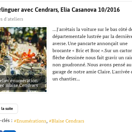
linguer avec Cendrars, Elia Casanova 10/2016
s d'ateliers
…J'arrêtais la voiture sur le bas côté d
départementale lustrée par la dernièr
averse. Une pancarte annonçait une
brocante « Bric et Broc ».Sur un carto
flèche dessinée nous fait gravir un rai
non goudronné. Nous avons pensé au
garage de notre amie Claire. L'arrivée
un chantier...
elier énumération
ec Blaise Cendrars
 la suite
clés :
Enumérations
Blaise Cendrars