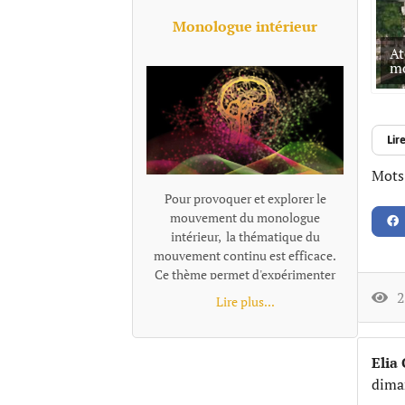
Monologue intérieur
At
m
Lire
Mots-
Pour provoquer et explorer le
mouvement du monologue
intérieur, la thématique du
mouvement continu est efficace.
Ce thème permet d'expérimenter
l'idée de flux de conscience. On ne
26
Lire plus...
"coupe pas le moteur" ni dans la
tête du personnage ni dans le
véhicule en mouvement. Le texte
Elia
retranscrit directement le
dima
monologue intérieur comme un