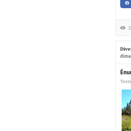
23
Dive
dima
Énum
Texte