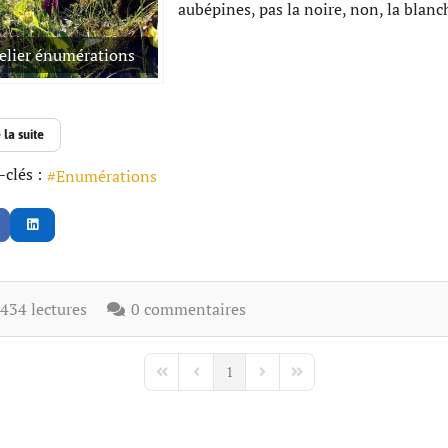
aubépines, pas la noire, non, la blanche
elier énumérations
 la suite
clés :
Enumérations
34 lectures
0 commentaires
1
First Page
Previous Page
Next Page
Last Page