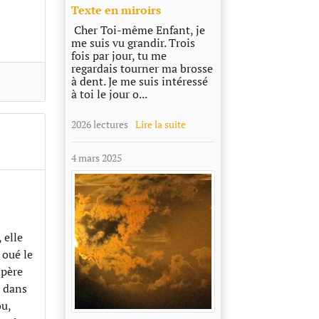
Texte en miroirs
Cher Toi-même Enfant, je
me suis vu grandir. Trois
fois par jour, tu me
regardais tourner ma brosse
à dent. Je me suis intéressé
à toi le jour o...
2026 lectures
Lire la suite
4 mars 2025
 elle
 oué le
e père
é dans
ou,