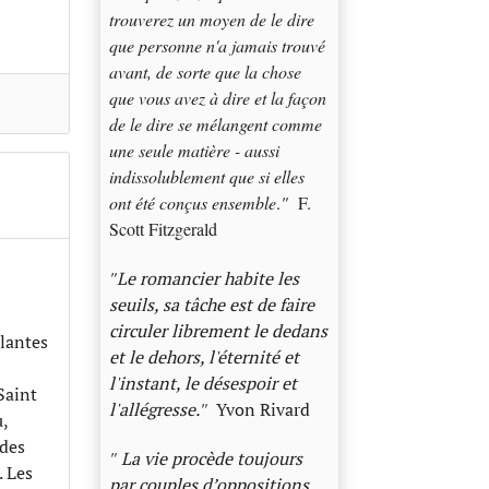
trouverez un moyen de le dire
que personne n'a jamais trouvé
avant, de sorte que la chose
que vous avez à dire et la façon
de le dire se mélangent comme
une seule matière - aussi
indissolublement que si elles
ont été conçus ensemble
.
"
F.
Scott Fitzgerald
"
Le romancier habite les
seuils, sa tâche est de faire
circuler librement le dedans
plantes
et le dehors, l'éternité et
l'instant, le désespoir et
Saint
l'allégresse.
"
Yvon Rivard
,
 des
"
La vie procède toujours
. Les
par couples d’oppositions.