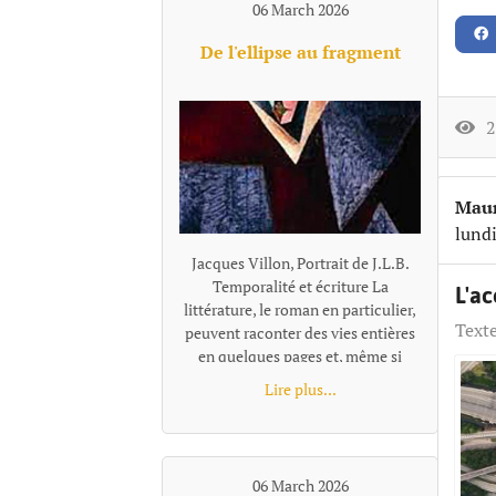
06 March 2026
prolixité d’une énergie joyeuse
s’enfoncer jusqu'au cou dans un
De l'ellipse au fragment
pétillement bouche bée, souriante
se noyer, emporté dans la course
vivante des chants de la forêt.
21
Maur
lund
Jacques Villon, Portrait de J.L.B. Temporalité et écriture La littérature, le roman en particulier, peuvent raconter des vies entières en quelques pages et, même si l’auteur se donne des centaines ou des milliers de pages, il lui faudra choisir, sélectionner et se centrer sur certains moments qui lui semblent représentatifs ou nécessaires à son récit. Pour passer de l'un à l'autre de ces temps "racontés", la narration effectue un « saut » et il existe plusieurs façons de le concevoir et de l'articuler au récit, ces différentes options narratives, ces diverses façons de passer d'un temps à l'autre se distinguent notamment par leur rapport au tout, à la totalité de l'histoire, à sa suite temporelle complète. L’ellipse : maintien d’une chronologie lisible Ces sauts, quand ils sont faits en reliant entre eux les moments racontés, s'appellent des ellipses. L'ellipse omet, "saute" une portion de temps, d’action, mais elle le fait dans un cadre temporel qui reste globalement ordonné et repérable. Le texte fournit pour cela des indices (adverbes, dates, saisons, âges des personnages, données temporelles, un court résumé de ce qui s’est passé entretemps etc.) qui indiquent au lecteur la suppression d’un segment de l’histoire et lui permettent de situer mentalement l’ellipse dans une chronologie comme le « Quelques mois plus tard… » de Patrick Modiano dans Rue des boutiques obscures. Même quand l’ellipse est brutale : « Seize ans plus tard. » écrit Victor Hugo, elle sous-entend une temporalité repérable. Les différents moments du texte ainsi réunis par l’ellipse ne sont donc pas des fragments autonomes : ils restent des moments d’une même chaîne causale et chronologique séparés par un moment sous-entendu: le temps manquant existe dans l’histoire, il est évoqué, affirmé comme non raconté. Le lecteur perçoit une continuité partiellement énigmatique ou laissée dans l’ombre, mais encadrée et située clairement. L’ellipse ne fragmente donc pas le texte : elle est un outil qui permet de condenser le récit. Les fragments, des segments autonomes L'ellipse situe l'extrait par rapport à la totalité, au minimum par rapport à l'extrait précédent, comme un morceau d'un puzzle se présente en tant que partie d'un tout. Le fragment refuse cette référence, il se présente comme un tout séparé. Il laisse les moments absents totalement dans l’ombre, sans repère temporel pour les situer les uns par rapport aux autres, le récit n’est plus simplement discontinu, mais fragmenté. Le lien peut être fait, ou pas, par le lecteur, mais la totalité devient une référence floue, très allusive ou indirecte. Il n'y a plus de référence à une temporalité repérable que l'on pourrait reconstituer. Exemple d'écriture fragmentaire hors fiction dans Les Ombres errantes de Pascal Quignard, ouvrage composé d’une succession de fragments méditatifs. « Lire, c’est quitter le monde visible.Celui qui ouvre un livre se retire.Il abandonne le bruit commun pour une voix silencieuse.La lecture est une solitude partagée avec un mort. Dans les livres, les morts parlent aux vivants.La voix qui vient de la page n’appartient plus à personne.Elle a traversé le temps.C’est une parole sauvée de l’oubli. » Exemple dans la fiction dans Les Vagues de Virginia Woolf, ce roman est composé de monologues successifs de différents personnages, sans transition narrative. Chaque prise de parole forme un fragment autonome. Fragment 1 : monologue de Bernard« Les feuilles tombent ; les feuilles tombent sans cesse.J’erre dans les rues de Londres, inventant des histoires.Chaque visage que je croise devient le début d’un récit.Pourtant, au moment où je veux saisir ces histoires, elles s’évanouissent. »Fragment 2 qui enchaine : monologue de Susan« J’aime les champs humides et les odeurs de l’étable.Ici, la terre est solide sous mes pieds.Les villes me troublent ; leurs voix se croisent sans repos.Je préfère le rythme lent des saisons et le pas régulier des bêtes. » L'idée de fragment se retrouve à tous les niveaux du texte : Au niveau d'éléments temporels séparés, non reliés par une ellipse, le fragment concerne la chronologie, le temps est coupé. Il peut être ponctuel, réversible, ou suspendu ; le temps fragmenté ne s’écoule pas vraiment. Au niveau stylistique, la fragmentation se fait essentiellement par des phrases sont juxtaposées. En ce qui concerne la construction globale, la fragmentation se fait au travers de matériaux hétérogènes sans marqueurs logiques ou causaux explicites. Les parties séparées se suivent avec une relation qui peut rester flottante ou associative et qui relève davantage de la résonance, de l’écho, de la juxtaposition, de la variation ou de la contradiction que de la succession ordonnée. Contrairement au montage ou à la construction classique, les fragments ne sont pas nécessairement organisés en système. Le mot qui caractérise le mieux le fragment, c'est l'autonomie. Le fragment est un texte bref mais complet. On parle alors de texte fragmentaire, de narration éclatée, d'écriture discontinue. Dans sa forme la plus radicale (Blanchot, Cioran tardif, certaines proses de Jabès, Handke dans Le Malheur sans désirs, ou encore Pascal Quignard), le fragment ne se situe pas dans une hiérarchie et leur ordre peut être modifié sans détruire l'ensemble ou sans que l'on puisse y voir une faille par rapport à une hiérarchie narrative. Cette déconstruction de l'idée de totalité et d'ordre est parfois désignée comme le « non-lien » ou le « rapport sans rapport » (Blanchot). Le fragment a été inauguré par Friedrich Schlegel et la tradition romantique. « La littérature est le fragment de tous les fragments » a pu écrire Goethe. Le fragment n’est pas un morceau d’un tout, mais une forme ouverte. On peut parler aussi d'une poétique différente de celle de l'ellipse : d'une tentation ou d'une recherche de l’inachèvement. Fragmentation, concentration, condensation L'expression « écriture fragmentaire » peut recouvrir des formes différentes qu'on ne peut simplement assimiler et résumer par l'idée de discontinuité. La « fragmentation » n’est pas un procédé unique, mais une famille de formes de ruptures selon le niveau et le type d'autonomie recherchés. Il faut rappeler que de nombreux textes, notamment contemporains, utilisent à la fois l'ellipse temporelle et une forme de fragmentation dans des orientations multiples. La frontière ellipse / fragment (et c'est le propre de toute notion littéraire, nous ne sommes pas en mathématique...) devient parfois poreuse. On peut citer dans le domaine poétique René Char avec des fragments très autonomes, mais parfois une thématique de la Résistance ou une chronologie émotionnelle diffuse les relie subtilement. Et dans l'autofiction : Annie Ernaux, dans certains livres comme Les Années, mélange écriture fragmentaire et ellipses temporelles très marquées avec une chronologie historique quand même lisible. Notons égalment que l'écriture fragmentaire peut aussi se marquer, non par l'absence de repère mais par une proportion texte/totalité. Raconter une existence humaine en quelques paragraphes séparés, même avec quelques indications, procède du fragment. Trop de choses manquent pour que la perception de la discontinuité, du vide, ne prime pas sur celle d'une totalité. On peut placer dans cette catégorie le livre «Roland Barthes par Roland Barthes », une biographie que l'auteur veiut "éclatée" en chapitres comment autant de fragments de vie avec comme incipit, par exemple : Au moment du premier cri… Au tableau noir… La première fois qu…. A trente ans… La dernière fois qu… A son dernier instant… Les repères temporels sont là, mais la chronologie complète s'estompe au profit d'instantanés qui, certes renvoie à l'idée de biographie, mais celle-ci, largement absente, ne peut qu'être très partiellement reconstituée. Beaucoup de textes ne sont pas fragmentés au sens de complètement décousus et composés de morceaux sans liens explicites, mais la façon de raconter par de menus éléments, des micro scènes pour évoquer un temps très long, laissant tout le reste dans l'ombre sont tellement concentrés, condensés qu'ils donnent une impression de fragmentation malgré les ellipses et repères. Exemple d' écriture ellpitique, concentrée jusqu'au fragmentaire et pourtant très évocatrice : "À dix-huit ans, Pierre quitta la maison campagnarde où il était né. Au moment précis où il s’en alla, sa vieille mère infirme était dans Ie lit de la chambre bleue dans laquelle il y avait le daguerréotype de son père, des plumes de paon dans un vase, et une pendule représentant Paul et Virginie, et qui indiquait trois heures. Dans la cour, sous le figuier, son grand-père se reposait. Dans le jardin, il y avait sa fiancée, des roses et des poiriers luisants. Pierre alla gagner sa vie, dans un pays où il y avait des nègres, des perroquets, des caoutchoucs, de la mélasse, des fièvres et des serpents. Il y demeura trente ans. Au moment précis où il revint dans la maison campagnarde où il était né, la chambre bleue était devenue blanche, sa mère reposait au sein de Dieu, Ie portrait de son père n’était plus là, et les plumes du paon et le vase avaient disparu. Un objet quelconque remplaçait la pendule. Dans la cour, sous le figuier où son défunt grand-père se reposa, il y avait des écuelles cassées et une pauvre poule malade. Dans le jardin de roses et de poiriers luisants où fut sa fiancée, iI y avait une vieille dame. L’histoire ne dit pas qui elle était." Francis Jammes, Le Roman du lièvre (1922) Fragmentation, continuité... modernité ? Au-delà du constat et de la nécessaire définition des termes, le choix de la fragmentation, par opposition à la continuité et sa construction, est une manière de se positionner par rapport à des questionnements de notre époque. La pratique du fragment correspond à un désir de coller ou d'exprimer sa dimension nettement discontinue, fragmentée, mais aussi, plus largement, de se placer dans u
L'a
Texte
Lire plus...
06 March 2026