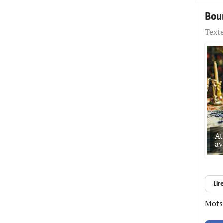
"micro branché dans le cerveau".
Exemples de textes écrits avec
Bour
cette proposition : - Trop fort -
Texte
Départ {loadmoduleid 197}
At
av
Lire
Mots-