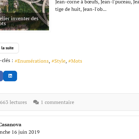
Jean-corne à bœufs, Jean-l'puceau, Je
tige de huit, Jean-l'ob...
elier inventer des
ots
 la suite
clés :
Enumérations
Style
Mots
63 lectures
1 commentaire
 Casanova
nche 16 juin 2019