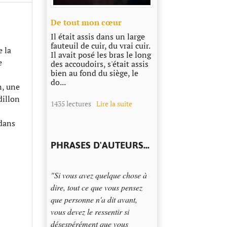
​De tout mon cœur
Il était assis dans un large
fauteuil de cuir, du vrai cuir.
e la
Il avait posé les bras le long
e
des accoudoirs, s'était assis
bien au fond du siège, le
do...
n, une
dillon
1435 lectures
Lire la suite
 dans
PHRASES D'AUTEURS...
"Si vous avez quelque chose à
dire, tout ce que vous pensez
que personne n'a dit avant,
vous devez le ressentir si
désespérément que vous