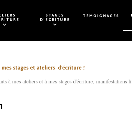
ELIERS
STAGES
TÉMOIGNAGES
CRITURE
D'ÉCRITURE
mes stages et ateliers d'écriture !
ants à mes ateliers et à mes stages d'écriture,
manifestations li
n