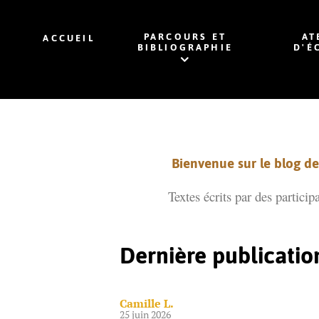
PARCOURS ET
AT
ACCUEIL
BIBLIOGRAPHIE
D'É
Bienvenue sur le blog de 
Textes écrits par des particip
Dernière publicatio
Camille L.
25 juin 2026