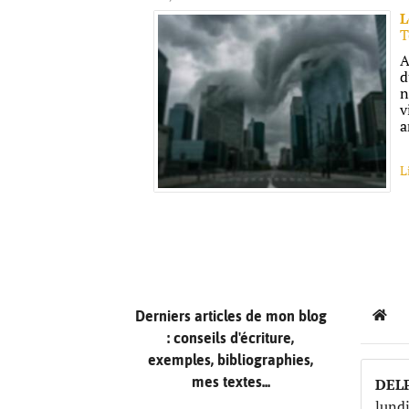
L
T
A
d
n
v
a
L
Derniers articles de mon blog
Hom
: conseils d'écriture,
exemples, bibliographies,
mes textes...
DEL
lund