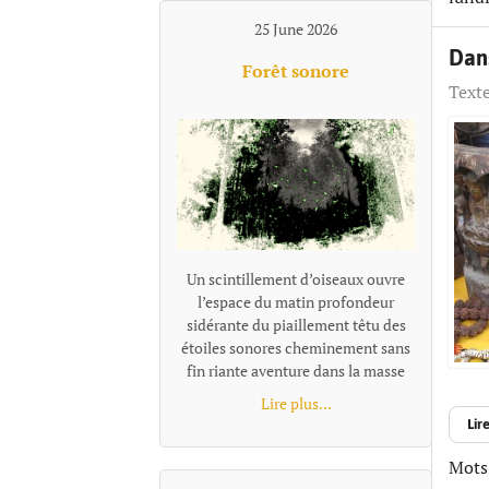
25 June 2026
Dans
Forêt sonore
Texte
Un scintillement d’oiseaux ouvre
l’espace du matin profondeur
sidérante du piaillement têtu des
étoiles sonores cheminement sans
fin riante aventure dans la masse
des cris tourbillonnants
Lire plus...
promené par les pointes élancées
Lire
des aigus s'enfoncer et se perdre en
galaxies fuyantes repérage d’un
Mots-
son aussitôt emmêlé dans la