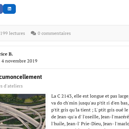
99 lectures
0 commentaires
ice B.
i 4 novembre 2019
ccumoncellement
s d'ateliers
La C 2143, elle est longue et pas large,
va do ch'min jusqu'au p'tit ri d'en bas,
p'tit gris qu'la tient ; L' ptit gris oué l
de Jean-qu'a d' l'oseille, Jean-l'macér
l'huile, Jean-l' Prie-Dieu, Jean- l'marl