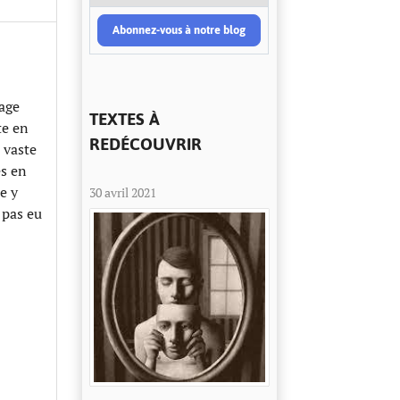
Abonnez-vous à notre blog
tage
TEXTES À
te en
REDÉCOUVRIR
 vaste
es en
e y
30 avril 2021
t pas eu