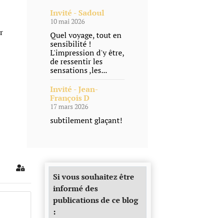
Invité - Sadoul
10 mai 2026
r
Quel voyage, tout en
sensibilité !
L'impression d'y être,
de ressentir les
sensations ,les...
Invité - Jean-
François D
17 mars 2026
subtilement glaçant!
Sign In
Si vous souhaitez être
informé des
publications de ce blog
: