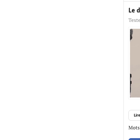
"micro branché dans le cerveau".
Exemples de textes écrits avec
Le 
cette proposition : - Trop fort -
Texte
Départ {loadmoduleid 197}
Lire
Mots-