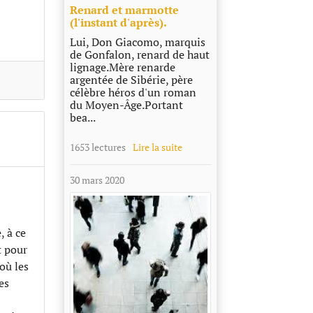
Renard et marmotte
(l'instant d'après).
Lui, Don Giacomo, marquis
de Gonfalon, renard de haut
lignage.Mère renarde
argentée de Sibérie, père
célèbre héros d'un roman
du Moyen-Âge.Portant
bea...
1653 lectures
Lire la suite
30 mars 2020
, à ce
t pour
 où les
es