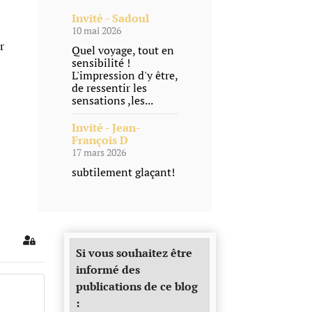
Invité - Sadoul
10 mai 2026
r
Quel voyage, tout en
sensibilité !
L'impression d'y être,
de ressentir les
sensations ,les...
Invité - Jean-
François D
17 mars 2026
subtilement glaçant!
Sign In
Si vous souhaitez être
informé des
publications de ce blog
: