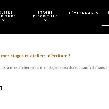
ELIERS
STAGES
TÉMOIGNAGES
CRITURE
D'ÉCRITURE
mes stages et ateliers d'écriture !
ants à mes ateliers et à mes stages d'écriture,
manifestations li
n