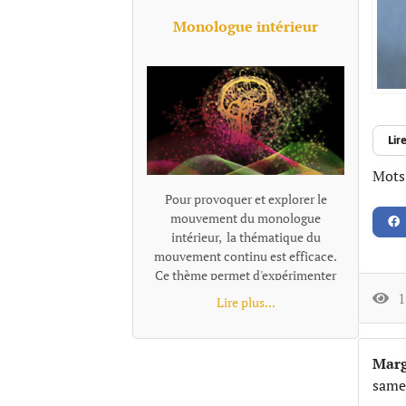
Monologue intérieur
Lire
Mots-
Pour provoquer et explorer le
mouvement du monologue
intérieur, la thématique du
mouvement continu est efficace.
Ce thème permet d'expérimenter
l'idée de flux de conscience. On ne
16
Lire plus...
"coupe pas le moteur" ni dans la
tête du personnage ni dans le
véhicule en mouvement. Le texte
Marg
retranscrit directement le
same
monologue intérieur comme un