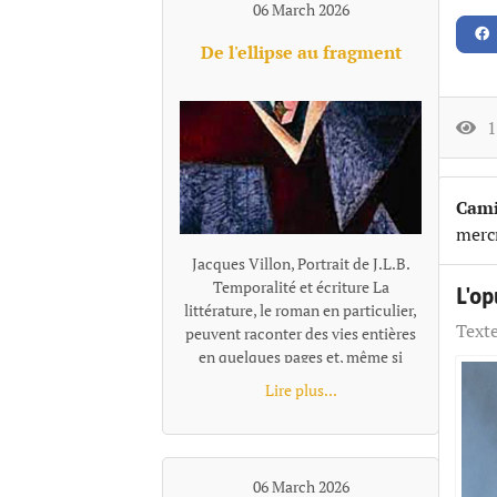
06 March 2026
prolixité d’une énergie joyeuse
s’enfoncer jusqu'au cou dans un
De l'ellipse au fragment
pétillement bouche bée, souriante
se noyer, emporté dans la course
vivante des chants de la forêt.
13
Cami
merc
Jacques Villon, Portrait de J.L.B. Temporalité et écriture La littérature, le roman en particulier, peuvent raconter des vies entières en quelques pages et, même si l’auteur se donne des centaines ou des milliers de pages, il lui faudra choisir, sélectionner et se centrer sur certains moments qui lui semblent représentatifs ou nécessaires à son récit. Pour passer de l'un à l'autre de ces temps "racontés", la narration effectue un « saut » et il existe plusieurs façons de le concevoir et de l'articuler au récit, ces différentes options narratives, ces diverses façons de passer d'un temps à l'autre se distinguent notamment par leur rapport au tout, à la totalité de l'histoire, à sa suite temporelle complète. L’ellipse : maintien d’une chronologie lisible Ces sauts, quand ils sont faits en reliant entre eux les moments racontés, s'appellent des ellipses. L'ellipse omet, "saute" une portion de temps, d’action, mais elle le fait dans un cadre temporel qui reste globalement ordonné et repérable. Le texte fournit pour cela des indices (adverbes, dates, saisons, âges des personnages, données temporelles, un court résumé de ce qui s’est passé entretemps etc.) qui indiquent au lecteur la suppression d’un segment de l’histoire et lui permettent de situer mentalement l’ellipse dans une chronologie comme le « Quelques mois plus tard… » de Patrick Modiano dans Rue des boutiques obscures. Même quand l’ellipse est brutale : « Seize ans plus tard. » écrit Victor Hugo, elle sous-entend une temporalité repérable. Les différents moments du texte ainsi réunis par l’ellipse ne sont donc pas des fragments autonomes : ils restent des moments d’une même chaîne causale et chronologique séparés par un moment sous-entendu: le temps manquant existe dans l’histoire, il est évoqué, affirmé comme non raconté. Le lecteur perçoit une continuité partiellement énigmatique ou laissée dans l’ombre, mais encadrée et située clairement. L’ellipse ne fragmente donc pas le texte : elle est un outil qui permet de condenser le récit. Les fragments, des segments autonomes L'ellipse situe l'extrait par rapport à la totalité, au minimum par rapport à l'extrait précédent, comme un morceau d'un puzzle se présente en tant que partie d'un tout. Le fragment refuse cette référence, il se présente comme un tout séparé. Il laisse les moments absents totalement dans l’ombre, sans repère temporel pour les situer les uns par rapport aux autres, le récit n’est plus simplement discontinu, mais fragmenté. Le lien peut être fait, ou pas, par le lecteur, mais la totalité devient une référence floue, très allusive ou indirecte. Il n'y a plus de référence à une temporalité repérable que l'on pourrait reconstituer. Exemple d'écriture fragmentaire hors fiction dans Les Ombres errantes de Pascal Quignard, ouvrage composé d’une succession de fragments méditatifs. « Lire, c’est quitter le monde visible.Celui qui ouvre un livre se retire.Il abandonne le bruit commun pour une voix silencieuse.La lecture est une solitude partagée avec un mort. Dans les livres, les morts parlent aux vivants.La voix qui vient de la page n’appartient plus à personne.Elle a traversé le temps.C’est une parole sauvée de l’oubli. » Exemple dans la fiction dans Les Vagues de Virginia Woolf, ce roman est composé de monologues successifs de différents personnages, sans transition narrative. Chaque prise de parole forme un fragment autonome. Fragment 1 : monologue de Bernard« Les feuilles tombent ; les feuilles tombent sans cesse.J’erre dans les rues de Londres, inventant des histoires.Chaque visage que je croise devient le début d’un récit.Pourtant, au moment où je veux saisir ces histoires, elles s’évanouissent. »Fragment 2 qui enchaine : monologue de Susan« J’aime les champs humides et les odeurs de l’étable.Ici, la terre est solide sous mes pieds.Les villes me troublent ; leurs voix se croisent sans repos.Je préfère le rythme lent des saisons et le pas régulier des bêtes. » L'idée de fragment se retrouve à tous les niveaux du texte : Au niveau d'éléments temporels séparés, non reliés par une ellipse, le fragment concerne la chronologie, le temps est coupé. Il peut être ponctuel, réversible, ou suspendu ; le temps fragmenté ne s’écoule pas vraiment. Au niveau stylistique, la fragmentation se fait essentiellement par des phrases sont juxtaposées. En ce qui concerne la construction globale, la fragmentation se fait au travers de matériaux hétérogènes sans marqueurs logiques ou causaux explicites. Les parties séparées se suivent avec une relation qui peut rester flottante ou associative et qui relève davantage de la résonance, de l’écho, de la juxtaposition, de la variation ou de la contradiction que de la succession ordonnée. Contrairement au montage ou à la construction classique, les fragments ne sont pas nécessairement organisés en système. Le mot qui caractérise le mieux le fragment, c'est l'autonomie. Le fragment est un texte bref mais complet. On parle alors de texte fragmentaire, de narration éclatée, d'écriture discontinue. Dans sa forme la plus radicale (Blanchot, Cioran tardif, certaines proses de Jabès, Handke dans Le Malheur sans désirs, ou encore Pascal Quignard), le fragment ne se situe pas dans une hiérarchie et leur ordre peut être modifié sans détruire l'ensemble ou sans que l'on puisse y voir une faille par rapport à une hiérarchie narrative. Cette déconstruction de l'idée de totalité et d'ordre est parfois désignée comme le « non-lien » ou le « rapport sans rapport » (Blanchot). Le fragment a été inauguré par Friedrich Schlegel et la tradition romantique. « La littérature est le fragment de tous les fragments » a pu écrire Goethe. Le fragment n’est pas un morceau d’un tout, mais une forme ouverte. On peut parler aussi d'une poétique différente de celle de l'ellipse : d'une tentation ou d'une recherche de l’inachèvement. Fragmentation, concentration, condensation L'expression « écriture fragmentaire » peut recouvrir des formes différentes qu'on ne peut simplement assimiler et résumer par l'idée de discontinuité. La « fragmentation » n’est pas un procédé unique, mais une famille de formes de ruptures selon le niveau et le type d'autonomie recherchés. Il faut rappeler que de nombreux textes, notamment contemporains, utilisent à la fois l'ellipse temporelle et une forme de fragmentation dans des orientations multiples. La frontière ellipse / fragment (et c'est le propre de toute notion littéraire, nous ne sommes pas en mathématique...) devient parfois poreuse. On peut citer dans le domaine poétique René Char avec des fragments très autonomes, mais parfois une thématique de la Résistance ou une chronologie émotionnelle diffuse les relie subtilement. Et dans l'autofiction : Annie Ernaux, dans certains livres comme Les Années, mélange écriture fragmentaire et ellipses temporelles très marquées avec une chronologie historique quand même lisible. Notons égalment que l'écriture fragmentaire peut aussi se marquer, non par l'absence de repère mais par une proportion texte/totalité. Raconter une existence humaine en quelques paragraphes séparés, même avec quelques indications, procède du fragment. Trop de choses manquent pour que la perception de la discontinuité, du vide, ne prime pas sur celle d'une totalité. On peut placer dans cette catégorie le livre «Roland Barthes par Roland Barthes », une biographie que l'auteur veiut "éclatée" en chapitres comment autant de fragments de vie avec comme incipit, par exemple : Au moment du premier cri… Au tableau noir… La première fois qu…. A trente ans… La dernière fois qu… A son dernier instant… Les repères temporels sont là, mais la chronologie complète s'estompe au profit d'instantanés qui, certes renvoie à l'idée de biographie, mais celle-ci, largement absente, ne peut qu'être très partiellement reconstituée. Beaucoup de textes ne sont pas fragmentés au sens de complètement décousus et composés de morceaux sans liens explicites, mais la façon de raconter par de menus éléments, des micro scènes pour évoquer un temps très long, laissant tout le reste dans l'ombre sont tellement concentrés, condensés qu'ils donnent une impression de fragmentation malgré les ellipses et repères. Exemple d' écriture ellpitique, concentrée jusqu'au fragmentaire et pourtant très évocatrice : "À dix-huit ans, Pierre quitta la maison campagnarde où il était né. Au moment précis où il s’en alla, sa vieille mère infirme était dans Ie lit de la chambre bleue dans laquelle il y avait le daguerréotype de son père, des plumes de paon dans un vase, et une pendule représentant Paul et Virginie, et qui indiquait trois heures. Dans la cour, sous le figuier, son grand-père se reposait. Dans le jardin, il y avait sa fiancée, des roses et des poiriers luisants. Pierre alla gagner sa vie, dans un pays où il y avait des nègres, des perroquets, des caoutchoucs, de la mélasse, des fièvres et des serpents. Il y demeura trente ans. Au moment précis où il revint dans la maison campagnarde où il était né, la chambre bleue était devenue blanche, sa mère reposait au sein de Dieu, Ie portrait de son père n’était plus là, et les plumes du paon et le vase avaient disparu. Un objet quelconque remplaçait la pendule. Dans la cour, sous le figuier où son défunt grand-père se reposa, il y avait des écuelles cassées et une pauvre poule malade. Dans le jardin de roses et de poiriers luisants où fut sa fiancée, iI y avait une vieille dame. L’histoire ne dit pas qui elle était." Francis Jammes, Le Roman du lièvre (1922) Fragmentation, continuité... modernité ? Au-delà du constat et de la nécessaire définition des termes, le choix de la fragmentation, par opposition à la continuité et sa construction, est une manière de se positionner par rapport à des questionnements de notre époque. La pratique du fragment correspond à un désir de coller ou d'exprimer sa dimension nettement discontinue, fragmentée, mais aussi, plus largement, de se placer dans u
L'op
Texte
Lire plus...
06 March 2026