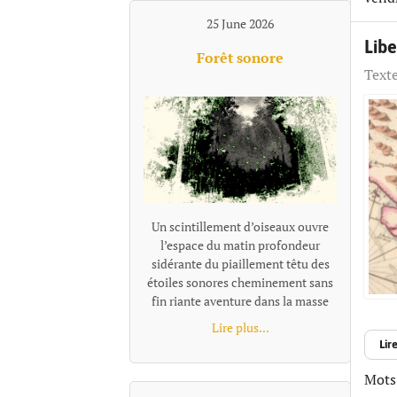
25 June 2026
Libe
Forêt sonore
Texte
Un scintillement d’oiseaux ouvre
l’espace du matin profondeur
sidérante du piaillement têtu des
étoiles sonores cheminement sans
fin riante aventure dans la masse
des cris tourbillonnants
Lire plus...
promené par les pointes élancées
Lire
des aigus s'enfoncer et se perdre en
galaxies fuyantes repérage d’un
Mots-
son aussitôt emmêlé dans la