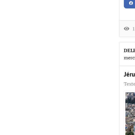
15
DEL
merc
Jér
Texte