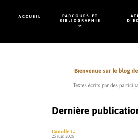
PARCOURS ET
AT
ACCUEIL
BIBLIOGRAPHIE
D'É
Bienvenue sur le blog de 
Textes écrits par des particip
Dernière publicatio
Camille L.
25 juin 2026