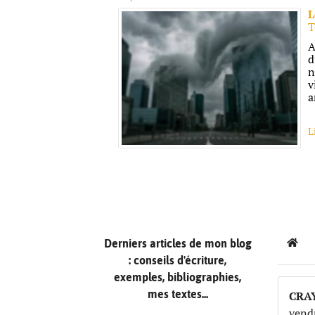
L
T
A
d
n
v
a
L
Derniers articles de mon blog
Hom
: conseils d'écriture,
exemples, bibliographies,
mes textes...
CRA
vend