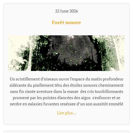
25 June 2026
Forêt sonore
Un scintillement d’oiseaux ouvre l’espace du matin profondeur
sidérante du piaillement têtu des étoiles sonores cheminement
sans fin riante aventure dans la masse des cris tourbillonnants
promené par les pointes élancées des aigus s'enfoncer et se
perdre en galaxies fuyantes repérage d’un son aussitôt emmêlé
dans la prolixité d’une énergie joyeuse s’enfoncer jusqu'au cou
Lire plus...
dans un pétillement bouche bée, souriante se noyer, emporté
dans la course vivante des chants de la forêt.