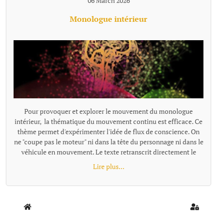
06 March 2026
Monologue intérieur
Pour provoquer et explorer le mouvement du monologue
intérieur, la thématique du mouvement continu est efficace. Ce
thème permet d'expérimenter l'idée de flux de conscience. On
ne "coupe pas le moteur" ni dans la tête du personnage ni dans le
véhicule en mouvement. Le texte retranscrit directement le
monologue intérieur comme un "micro branché dans le
Lire plus...
cerveau". Exemples de textes écrits avec cette proposition : -
Trop fort - Départ {loadmoduleid 197}
Home
Sign In