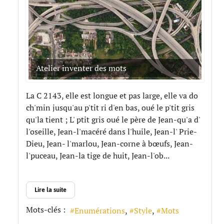
Atelier inventer des mots
La C 2143, elle est longue et pas large, elle va do
ch'min jusqu'au p'tit ri d'en bas, oué le p'tit gris
qu'la tient ; L' ptit gris oué le père de Jean-qu'a d'
l'oseille, Jean-l'macéré dans l'huile, Jean-l' Prie-
Dieu, Jean- l'marlou, Jean-corne à bœufs, Jean-
l'puceau, Jean-la tige de huit, Jean-l'ob...
Lire la suite
Mots-clés :
Enumérations
Style
Mots