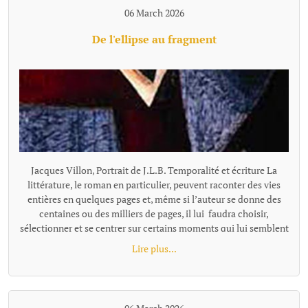
06 March 2026
De l'ellipse au fragment
Jacques Villon, Portrait de J.L.B. Temporalité et écriture La littérature, le roman en particulier, peuvent raconter des vies entières en quelques pages et, même si l’auteur se donne des centaines ou des milliers de pages, il lui faudra choisir, sélectionner et se centrer sur certains moments qui lui semblent représentatifs ou nécessaires à son récit. Pour passer de l'un à l'autre de ces temps "racontés", la narration effectue un « saut » et il existe plusieurs façons de le concevoir et de l'articuler au récit, ces différentes options narratives, ces diverses façons de passer d'un temps à l'autre se distinguent notamment par leur rapport au tout, à la totalité de l'histoire, à sa suite temporelle complète. L’ellipse : maintien d’une chronologie lisible Ces sauts, quand ils sont faits en reliant entre eux les moments racontés, s'appellent des ellipses. L'ellipse omet, "saute" une portion de temps, d’action, mais elle le fait dans un cadre temporel qui reste globalement ordonné et repérable. Le texte fournit pour cela des indices (adverbes, dates, saisons, âges des personnages, données temporelles, un court résumé de ce qui s’est passé entretemps etc.) qui indiquent au lecteur la suppression d’un segment de l’histoire et lui permettent de situer mentalement l’ellipse dans une chronologie comme le « Quelques mois plus tard… » de Patrick Modiano dans Rue des boutiques obscures. Même quand l’ellipse est brutale : « Seize ans plus tard. » écrit Victor Hugo, elle sous-entend une temporalité repérable. Les différents moments du texte ainsi réunis par l’ellipse ne sont donc pas des fragments autonomes : ils restent des moments d’une même chaîne causale et chronologique séparés par un moment sous-entendu: le temps manquant existe dans l’histoire, il est évoqué, affirmé comme non raconté. Le lecteur perçoit une continuité partiellement énigmatique ou laissée dans l’ombre, mais encadrée et située clairement. L’ellipse ne fragmente donc pas le texte : elle est un outil qui permet de condenser le récit. Les fragments, des segments autonomes L'ellipse situe l'extrait par rapport à la totalité, au minimum par rapport à l'extrait précédent, comme un morceau d'un puzzle se présente en tant que partie d'un tout. Le fragment refuse cette référence, il se présente comme un tout séparé. Il laisse les moments absents totalement dans l’ombre, sans repère temporel pour les situer les uns par rapport aux autres, le récit n’est plus simplement discontinu, mais fragmenté. Le lien peut être fait, ou pas, par le lecteur, mais la totalité devient une référence floue, très allusive ou indirecte. Il n'y a plus de référence à une temporalité repérable que l'on pourrait reconstituer. Exemple d'écriture fragmentaire hors fiction dans Les Ombres errantes de Pascal Quignard, ouvrage composé d’une succession de fragments méditatifs. « Lire, c’est quitter le monde visible.Celui qui ouvre un livre se retire.Il abandonne le bruit commun pour une voix silencieuse.La lecture est une solitude partagée avec un mort. Dans les livres, les morts parlent aux vivants.La voix qui vient de la page n’appartient plus à personne.Elle a traversé le temps.C’est une parole sauvée de l’oubli. » Exemple dans la fiction dans Les Vagues de Virginia Woolf, ce roman est composé de monologues successifs de différents personnages, sans transition narrative. Chaque prise de parole forme un fragment autonome. Fragment 1 : monologue de Bernard« Les feuilles tombent ; les feuilles tombent sans cesse.J’erre dans les rues de Londres, inventant des histoires.Chaque visage que je croise devient le début d’un récit.Pourtant, au moment où je veux saisir ces histoires, elles s’évanouissent. »Fragment 2 qui enchaine : monologue de Susan« J’aime les champs humides et les odeurs de l’étable.Ici, la terre est solide sous mes pieds.Les villes me troublent ; leurs voix se croisent sans repos.Je préfère le rythme lent des saisons et le pas régulier des bêtes. » L'idée de fragment se retrouve à tous les niveaux du texte : Au niveau d'éléments temporels séparés, non reliés par une ellipse, le fragment concerne la chronologie, le temps est coupé. Il peut être ponctuel, réversible, ou suspendu ; le temps fragmenté ne s’écoule pas vraiment. Au niveau stylistique, la fragmentation se fait essentiellement par des phrases sont juxtaposées. En ce qui concerne la construction globale, la fragmentation se fait au travers de matériaux hétérogènes sans marqueurs logiques ou causaux explicites. Les parties séparées se suivent avec une relation qui peut rester flottante ou associative et qui relève davantage de la résonance, de l’écho, de la juxtaposition, de la variation ou de la contradiction que de la succession ordonnée. Contrairement au montage ou à la construction classique, les fragments ne sont pas nécessairement organisés en système. Le mot qui caractérise le mieux le fragment, c'est l'autonomie. Le fragment est un texte bref mais complet. On parle alors de texte fragmentaire, de narration éclatée, d'écriture discontinue. Dans sa forme la plus radicale (Blanchot, Cioran tardif, certaines proses de Jabès, Handke dans Le Malheur sans désirs, ou encore Pascal Quignard), le fragment ne se situe pas dans une hiérarchie et leur ordre peut être modifié sans détruire l'ensemble ou sans que l'on puisse y voir une faille par rapport à une hiérarchie narrative. Cette déconstruction de l'idée de totalité et d'ordre est parfois désignée comme le « non-lien » ou le « rapport sans rapport » (Blanchot). Le fragment a été inauguré par Friedrich Schlegel et la tradition romantique. « La littérature est le fragment de tous les fragments » a pu écrire Goethe. Le fragment n’est pas un morceau d’un tout, mais une forme ouverte. On peut parler aussi d'une poétique différente de celle de l'ellipse : d'une tentation ou d'une recherche de l’inachèvement. Fragmentation, concentration, condensation L'expression « écriture fragmentaire » peut recouvrir des formes différentes qu'on ne peut simplement assimiler et résumer par l'idée de discontinuité. La « fragmentation » n’est pas un procédé unique, mais une famille de formes de ruptures selon le niveau et le type d'autonomie recherchés. Il faut rappeler que de nombreux textes, notamment contemporains, utilisent à la fois l'ellipse temporelle et une forme de fragmentation dans des orientations multiples. La frontière ellipse / fragment (et c'est le propre de toute notion littéraire, nous ne sommes pas en mathématique...) devient parfois poreuse. On peut citer dans le domaine poétique René Char avec des fragments très autonomes, mais parfois une thématique de la Résistance ou une chronologie émotionnelle diffuse les relie subtilement. Et dans l'autofiction : Annie Ernaux, dans certains livres comme Les Années, mélange écriture fragmentaire et ellipses temporelles très marquées avec une chronologie historique quand même lisible. Notons égalment que l'écriture fragmentaire peut aussi se marquer, non par l'absence de repère mais par une proportion texte/totalité. Raconter une existence humaine en quelques paragraphes séparés, même avec quelques indications, procède du fragment. Trop de choses manquent pour que la perception de la discontinuité, du vide, ne prime pas sur celle d'une totalité. On peut placer dans cette catégorie le livre «Roland Barthes par Roland Barthes », une biographie que l'auteur veiut "éclatée" en chapitres comment autant de fragments de vie avec comme incipit, par exemple : Au moment du premier cri… Au tableau noir… La première fois qu…. A trente ans… La dernière fois qu… A son dernier instant… Les repères temporels sont là, mais la chronologie complète s'estompe au profit d'instantanés qui, certes renvoie à l'idée de biographie, mais celle-ci, largement absente, ne peut qu'être très partiellement reconstituée. Beaucoup de textes ne sont pas fragmentés au sens de complètement décousus et composés de morceaux sans liens explicites, mais la façon de raconter par de menus éléments, des micro scènes pour évoquer un temps très long, laissant tout le reste dans l'ombre sont tellement concentrés, condensés qu'ils donnent une impression de fragmentation malgré les ellipses et repères. Exemple d' écriture ellpitique, concentrée jusqu'au fragmentaire et pourtant très évocatrice : "À dix-huit ans, Pierre quitta la maison campagnarde où il était né. Au moment précis où il s’en alla, sa vieille mère infirme était dans Ie lit de la chambre bleue dans laquelle il y avait le daguerréotype de son père, des plumes de paon dans un vase, et une pendule représentant Paul et Virginie, et qui indiquait trois heures. Dans la cour, sous le figuier, son grand-père se reposait. Dans le jardin, il y avait sa fiancée, des roses et des poiriers luisants. Pierre alla gagner sa vie, dans un pays où il y avait des nègres, des perroquets, des caoutchoucs, de la mélasse, des fièvres et des serpents. Il y demeura trente ans. Au moment précis où il revint dans la maison campagnarde où il était né, la chambre bleue était devenue blanche, sa mère reposait au sein de Dieu, Ie portrait de son père n’était plus là, et les plumes du paon et le vase avaient disparu. Un objet quelconque remplaçait la pendule. Dans la cour, sous le figuier où son défunt grand-père se reposa, il y avait des écuelles cassées et une pauvre poule malade. Dans le jardin de roses et de poiriers luisants où fut sa fiancée, iI y avait une vieille dame. L’histoire ne dit pas qui elle était." Francis Jammes, Le Roman du lièvre (1922) Fragmentation, continuité... modernité ? Au-delà du constat et de la nécessaire définition des termes, le choix de la fragmentation, par opposition à la continuité et sa construction, est une manière de se positionner par rapport à des questionnements de notre époque. La pratique du fragment correspond à un désir de coller ou d'exprimer sa dimension nettement discontinue, fragmentée, mais aussi, plus largement, de se placer dans u
Lire plus...