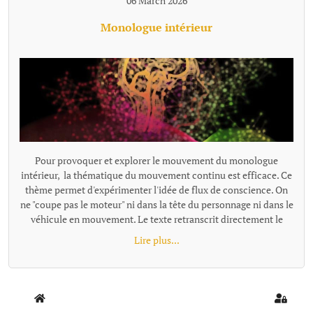
06 March 2026
Monologue intérieur
Pour provoquer et explorer le mouvement du monologue
intérieur, la thématique du mouvement continu est efficace. Ce
thème permet d'expérimenter l'idée de flux de conscience. On
ne "coupe pas le moteur" ni dans la tête du personnage ni dans le
véhicule en mouvement. Le texte retranscrit directement le
monologue intérieur comme un "micro branché dans le
Lire plus...
cerveau". Exemples de textes écrits avec cette proposition : -
Trop fort - Départ {loadmoduleid 197}
Home
Sign In