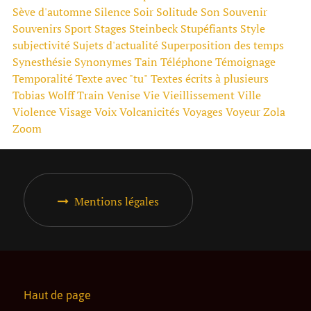
Sève d'automne
Silence
Soir
Solitude
Son
Souvenir
Souvenirs
Sport
Stages
Steinbeck
Stupéfiants
Style
subjectivité
Sujets d'actualité
Superposition des temps
Synesthésie
Synonymes
Tain
Téléphone
Témoignage
Temporalité
Texte avec "tu"
Textes écrits à plusieurs
Tobias Wolff
Train
Venise
Vie
Vieillissement
Ville
Violence
Visage
Voix
Volcanicités
Voyages
Voyeur
Zola
Zoom
Mentions légales
Haut de page