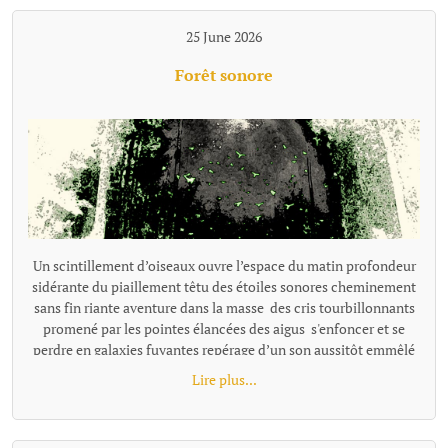
25 June 2026
Forêt sonore
Un scintillement d’oiseaux ouvre l’espace du matin profondeur
sidérante du piaillement têtu des étoiles sonores cheminement
sans fin riante aventure dans la masse des cris tourbillonnants
promené par les pointes élancées des aigus s'enfoncer et se
perdre en galaxies fuyantes repérage d’un son aussitôt emmêlé
dans la prolixité d’une énergie joyeuse s’enfoncer jusqu'au cou
Lire plus...
dans un pétillement bouche bée, souriante se noyer, emporté
dans la course vivante des chants de la forêt.