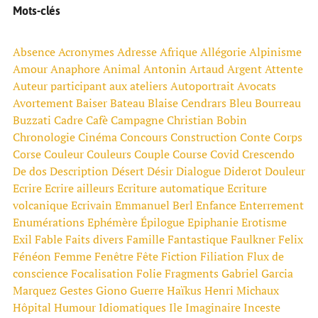
Mots-clés
Absence
Acronymes
Adresse
Afrique
Allégorie
Alpinisme
Amour
Anaphore
Animal
Antonin Artaud
Argent
Attente
Auteur participant aux ateliers
Autoportrait
Avocats
Avortement
Baiser
Bateau
Blaise Cendrars
Bleu
Bourreau
Buzzati
Cadre
Cafè
Campagne
Christian Bobin
Chronologie
Cinéma
Concours
Construction
Conte
Corps
Corse
Couleur
Couleurs
Couple
Course
Covid
Crescendo
De dos
Description
Désert
Désir
Dialogue
Diderot
Douleur
Ecrire
Ecrire ailleurs
Ecriture automatique
Ecriture
volcanique
Ecrivain
Emmanuel Berl
Enfance
Enterrement
Enumérations
Ephémère
Épilogue
Epiphanie
Erotisme
Exil
Fable
Faits divers
Famille
Fantastique
Faulkner
Felix
Fénéon
Femme
Fenêtre
Fête
Fiction
Filiation
Flux de
conscience
Focalisation
Folie
Fragments
Gabriel Garcia
Marquez
Gestes
Giono
Guerre
Haïkus
Henri Michaux
Hôpital
Humour
Idiomatiques
Ile
Imaginaire
Inceste