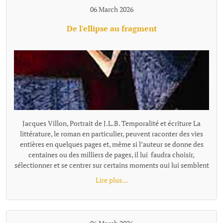
06 March 2026
De l'ellipse au fragment
Jacques Villon, Portrait de J.L.B. Temporalité et écriture La littérature, le roman en particulier, peuvent raconter des vies entières en quelques pages et, même si l’auteur se donne des centaines ou des milliers de pages, il lui faudra choisir, sélectionner et se centrer sur certains moments qui lui semblent représentatifs ou nécessaires à son récit. Pour passer de l'un à l'autre de ces temps "racontés", la narration effectue un « saut » et il existe plusieurs façons de le concevoir et de l'articuler au récit, ces différentes options narratives, ces diverses façons de passer d'un temps à l'autre se distinguent notamment par leur rapport au tout, à la totalité de l'histoire, à sa suite temporelle complète. L’ellipse : maintien d’une chronologie lisible Ces sauts, quand ils sont faits en reliant entre eux les moments racontés, s'appellent des ellipses. L'ellipse omet, "saute" une portion de temps, d’action, mais elle le fait dans un cadre temporel qui reste globalement ordonné et repérable. Le texte fournit pour cela des indices (adverbes, dates, saisons, âges des personnages, données temporelles, un court résumé de ce qui s’est passé entretemps etc.) qui indiquent au lecteur la suppression d’un segment de l’histoire et lui permettent de situer mentalement l’ellipse dans une chronologie comme le « Quelques mois plus tard… » de Patrick Modiano dans Rue des boutiques obscures. Même quand l’ellipse est brutale : « Seize ans plus tard. » écrit Victor Hugo, elle sous-entend une temporalité repérable. Les différents moments du texte ainsi réunis par l’ellipse ne sont donc pas des fragments autonomes : ils restent des moments d’une même chaîne causale et chronologique séparés par un moment sous-entendu: le temps manquant existe dans l’histoire, il est évoqué, affirmé comme non raconté. Le lecteur perçoit une continuité partiellement énigmatique ou laissée dans l’ombre, mais encadrée et située clairement. L’ellipse ne fragmente donc pas le texte : elle est un outil qui permet de condenser le récit. Les fragments, des segments autonomes L'ellipse situe l'extrait par rapport à la totalité, au minimum par rapport à l'extrait précédent, comme un morceau d'un puzzle se présente en tant que partie d'un tout. Le fragment refuse cette référence, il se présente comme un tout séparé. Il laisse les moments absents totalement dans l’ombre, sans repère temporel pour les situer les uns par rapport aux autres, le récit n’est plus simplement discontinu, mais fragmenté. Le lien peut être fait, ou pas, par le lecteur, mais la totalité devient une référence floue, très allusive ou indirecte. Il n'y a plus de référence à une temporalité repérable que l'on pourrait reconstituer. Exemple d'écriture fragmentaire hors fiction dans Les Ombres errantes de Pascal Quignard, ouvrage composé d’une succession de fragments méditatifs. « Lire, c’est quitter le monde visible.Celui qui ouvre un livre se retire.Il abandonne le bruit commun pour une voix silencieuse.La lecture est une solitude partagée avec un mort. Dans les livres, les morts parlent aux vivants.La voix qui vient de la page n’appartient plus à personne.Elle a traversé le temps.C’est une parole sauvée de l’oubli. » Exemple dans la fiction dans Les Vagues de Virginia Woolf, ce roman est composé de monologues successifs de différents personnages, sans transition narrative. Chaque prise de parole forme un fragment autonome. Fragment 1 : monologue de Bernard« Les feuilles tombent ; les feuilles tombent sans cesse.J’erre dans les rues de Londres, inventant des histoires.Chaque visage que je croise devient le début d’un récit.Pourtant, au moment où je veux saisir ces histoires, elles s’évanouissent. »Fragment 2 qui enchaine : monologue de Susan« J’aime les champs humides et les odeurs de l’étable.Ici, la terre est solide sous mes pieds.Les villes me troublent ; leurs voix se croisent sans repos.Je préfère le rythme lent des saisons et le pas régulier des bêtes. » L'idée de fragment se retrouve à tous les niveaux du texte : Au niveau d'éléments temporels séparés, non reliés par une ellipse, le fragment concerne la chronologie, le temps est coupé. Il peut être ponctuel, réversible, ou suspendu ; le temps fragmenté ne s’écoule pas vraiment. Au niveau stylistique, la fragmentation se fait essentiellement par des phrases sont juxtaposées. En ce qui concerne la construction globale, la fragmentation se fait au travers de matériaux hétérogènes sans marqueurs logiques ou causaux explicites. Les parties séparées se suivent avec une relation qui peut rester flottante ou associative et qui relève davantage de la résonance, de l’écho, de la juxtaposition, de la variation ou de la contradiction que de la succession ordonnée. Contrairement au montage ou à la construction classique, les fragments ne sont pas nécessairement organisés en système. Le mot qui caractérise le mieux le fragment, c'est l'autonomie. Le fragment est un texte bref mais complet. On parle alors de texte fragmentaire, de narration éclatée, d'écriture discontinue. Dans sa forme la plus radicale (Blanchot, Cioran tardif, certaines proses de Jabès, Handke dans Le Malheur sans désirs, ou encore Pascal Quignard), le fragment ne se situe pas dans une hiérarchie et leur ordre peut être modifié sans détruire l'ensemble ou sans que l'on puisse y voir une faille par rapport à une hiérarchie narrative. Cette déconstruction de l'idée de totalité et d'ordre est parfois désignée comme le « non-lien » ou le « rapport sans rapport » (Blanchot). Le fragment a été inauguré par Friedrich Schlegel et la tradition romantique. « La littérature est le fragment de tous les fragments » a pu écrire Goethe. Le fragment n’est pas un morceau d’un tout, mais une forme ouverte. On peut parler aussi d'une poétique différente de celle de l'ellipse : d'une tentation ou d'une recherche de l’inachèvement. Fragmentation, concentration, condensation L'expression « écriture fragmentaire » peut recouvrir des formes différentes qu'on ne peut simplement assimiler et résumer par l'idée de discontinuité. La « fragmentation » n’est pas un procédé unique, mais une famille de formes de ruptures selon le niveau et le type d'autonomie recherchés. Il faut rappeler que de nombreux textes, notamment contemporains, utilisent à la fois l'ellipse temporelle et une forme de fragmentation dans des orientations multiples. La frontière ellipse / fragment (et c'est le propre de toute notion littéraire, nous ne sommes pas en mathématique...) devient parfois poreuse. On peut citer dans le domaine poétique René Char avec des fragments très autonomes, mais parfois une thématique de la Résistance ou une chronologie émotionnelle diffuse les relie subtilement. Et dans l'autofiction : Annie Ernaux, dans certains livres comme Les Années, mélange écriture fragmentaire et ellipses temporelles très marquées avec une chronologie historique quand même lisible. Notons égalment que l'écriture fragmentaire peut aussi se marquer, non par l'absence de repère mais par une proportion texte/totalité. Raconter une existence humaine en quelques paragraphes séparés, même avec quelques indications, procède du fragment. Trop de choses manquent pour que la perception de la discontinuité, du vide, ne prime pas sur celle d'une totalité. On peut placer dans cette catégorie le livre «Roland Barthes par Roland Barthes », une biographie que l'auteur veiut "éclatée" en chapitres comment autant de fragments de vie avec comme incipit, par exemple : Au moment du premier cri… Au tableau noir… La première fois qu…. A trente ans… La dernière fois qu… A son dernier instant… Les repères temporels sont là, mais la chronologie complète s'estompe au profit d'instantanés qui, certes renvoie à l'idée de biographie, mais celle-ci, largement absente, ne peut qu'être très partiellement reconstituée. Beaucoup de textes ne sont pas fragmentés au sens de complètement décousus et composés de morceaux sans liens explicites, mais la façon de raconter par de menus éléments, des micro scènes pour évoquer un temps très long, laissant tout le reste dans l'ombre sont tellement concentrés, condensés qu'ils donnent une impression de fragmentation malgré les ellipses et repères. Exemple d' écriture ellpitique, concentrée jusqu'au fragmentaire et pourtant très évocatrice : "À dix-huit ans, Pierre quitta la maison campagnarde où il était né. Au moment précis où il s’en alla, sa vieille mère infirme était dans Ie lit de la chambre bleue dans laquelle il y avait le daguerréotype de son père, des plumes de paon dans un vase, et une pendule représentant Paul et Virginie, et qui indiquait trois heures. Dans la cour, sous le figuier, son grand-père se reposait. Dans le jardin, il y avait sa fiancée, des roses et des poiriers luisants. Pierre alla gagner sa vie, dans un pays où il y avait des nègres, des perroquets, des caoutchoucs, de la mélasse, des fièvres et des serpents. Il y demeura trente ans. Au moment précis où il revint dans la maison campagnarde où il était né, la chambre bleue était devenue blanche, sa mère reposait au sein de Dieu, Ie portrait de son père n’était plus là, et les plumes du paon et le vase avaient disparu. Un objet quelconque remplaçait la pendule. Dans la cour, sous le figuier où son défunt grand-père se reposa, il y avait des écuelles cassées et une pauvre poule malade. Dans le jardin de roses et de poiriers luisants où fut sa fiancée, iI y avait une vieille dame. L’histoire ne dit pas qui elle était." Francis Jammes, Le Roman du lièvre (1922) Fragmentation, continuité... modernité ? Au-delà du constat et de la nécessaire définition des termes, le choix de la fragmentation, par opposition à la continuité et sa construction, est une manière de se positionner par rapport à des questionnements de notre époque. La pratique du fragment correspond à un désir de coller ou d'exprimer sa dimension nettement discontinue, fragmentée, mais aussi, plus largement, de se placer dans u
Lire plus...