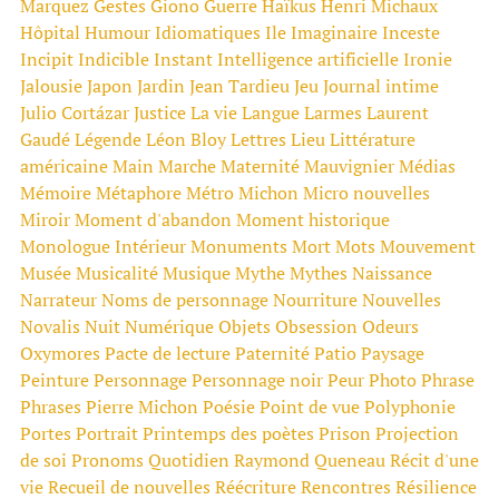
Marquez
Gestes
Giono
Guerre
Haïkus
Henri Michaux
Hôpital
Humour
Idiomatiques
Ile
Imaginaire
Inceste
Incipit
Indicible
Instant
Intelligence artificielle
Ironie
Jalousie
Japon
Jardin
Jean Tardieu
Jeu
Journal intime
Julio Cortázar
Justice
La vie
Langue
Larmes
Laurent
Gaudé
Légende
Léon Bloy
Lettres
Lieu
Littérature
américaine
Main
Marche
Maternité
Mauvignier
Médias
Mémoire
Métaphore
Métro
Michon
Micro nouvelles
Miroir
Moment d'abandon
Moment historique
Monologue Intérieur
Monuments
Mort
Mots
Mouvement
Musée
Musicalité
Musique
Mythe
Mythes
Naissance
Narrateur
Noms de personnage
Nourriture
Nouvelles
Novalis
Nuit
Numérique
Objets
Obsession
Odeurs
Oxymores
Pacte de lecture
Paternité
Patio
Paysage
Peinture
Personnage
Personnage noir
Peur
Photo
Phrase
Phrases
Pierre Michon
Poésie
Point de vue
Polyphonie
Portes
Portrait
Printemps des poètes
Prison
Projection
de soi
Pronoms
Quotidien
Raymond Queneau
Récit d'une
vie
Recueil de nouvelles
Réécriture
Rencontres
Résilience