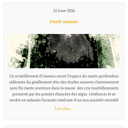
25 June 2026
Forêt sonore
Un scintillement d’oiseaux ouvre l’espace du matin profondeur
sidérante du piaillement têtu des étoiles sonores cheminement
sans fin riante aventure dans la masse des cris tourbillonnants
promené par les pointes élancées des aigus s'enfoncer et se
perdre en galaxies fuyantes repérage d’un son aussitôt emmêlé
dans la prolixité d’une énergie joyeuse s’enfoncer jusqu'au cou
Lire plus...
dans un pétillement bouche bée, souriante se noyer, emporté
dans la course vivante des chants de la forêt.