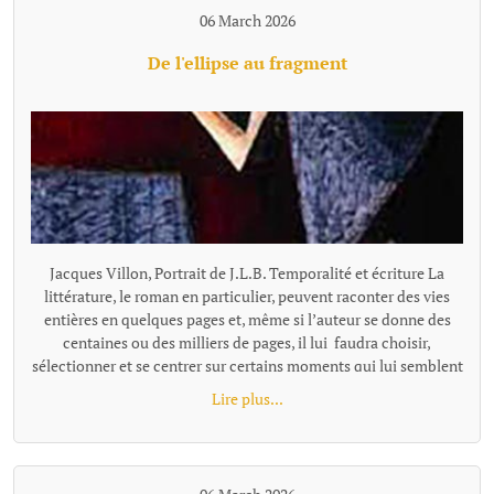
06 March 2026
De l'ellipse au fragment
Jacques Villon, Portrait de J.L.B. Temporalité et écriture La littérature, le roman en particulier, peuvent raconter des vies entières en quelques pages et, même si l’auteur se donne des centaines ou des milliers de pages, il lui faudra choisir, sélectionner et se centrer sur certains moments qui lui semblent représentatifs ou nécessaires à son récit. Pour passer de l'un à l'autre de ces temps "racontés", la narration effectue un « saut » et il existe plusieurs façons de le concevoir et de l'articuler au récit, ces différentes options narratives, ces diverses façons de passer d'un temps à l'autre se distinguent notamment par leur rapport au tout, à la totalité de l'histoire, à sa suite temporelle complète. L’ellipse : maintien d’une chronologie lisible Ces sauts, quand ils sont faits en reliant entre eux les moments racontés, s'appellent des ellipses. L'ellipse omet, "saute" une portion de temps, d’action, mais elle le fait dans un cadre temporel qui reste globalement ordonné et repérable. Le texte fournit pour cela des indices (adverbes, dates, saisons, âges des personnages, données temporelles, un court résumé de ce qui s’est passé entretemps etc.) qui indiquent au lecteur la suppression d’un segment de l’histoire et lui permettent de situer mentalement l’ellipse dans une chronologie comme le « Quelques mois plus tard… » de Patrick Modiano dans Rue des boutiques obscures. Même quand l’ellipse est brutale : « Seize ans plus tard. » écrit Victor Hugo, elle sous-entend une temporalité repérable. Les différents moments du texte ainsi réunis par l’ellipse ne sont donc pas des fragments autonomes : ils restent des moments d’une même chaîne causale et chronologique séparés par un moment sous-entendu: le temps manquant existe dans l’histoire, il est évoqué, affirmé comme non raconté. Le lecteur perçoit une continuité partiellement énigmatique ou laissée dans l’ombre, mais encadrée et située clairement. L’ellipse ne fragmente donc pas le texte : elle est un outil qui permet de condenser le récit. Les fragments, des segments autonomes L'ellipse situe l'extrait par rapport à la totalité, au minimum par rapport à l'extrait précédent, comme un morceau d'un puzzle se présente en tant que partie d'un tout. Le fragment refuse cette référence, il se présente comme un tout séparé. Il laisse les moments absents totalement dans l’ombre, sans repère temporel pour les situer les uns par rapport aux autres, le récit n’est plus simplement discontinu, mais fragmenté. Le lien peut être fait, ou pas, par le lecteur, mais la totalité devient une référence floue, très allusive ou indirecte. Il n'y a plus de référence à une temporalité repérable que l'on pourrait reconstituer. Exemple d'écriture fragmentaire hors fiction dans Les Ombres errantes de Pascal Quignard, ouvrage composé d’une succession de fragments méditatifs. « Lire, c’est quitter le monde visible.Celui qui ouvre un livre se retire.Il abandonne le bruit commun pour une voix silencieuse.La lecture est une solitude partagée avec un mort. Dans les livres, les morts parlent aux vivants.La voix qui vient de la page n’appartient plus à personne.Elle a traversé le temps.C’est une parole sauvée de l’oubli. » Exemple dans la fiction dans Les Vagues de Virginia Woolf, ce roman est composé de monologues successifs de différents personnages, sans transition narrative. Chaque prise de parole forme un fragment autonome. Fragment 1 : monologue de Bernard« Les feuilles tombent ; les feuilles tombent sans cesse.J’erre dans les rues de Londres, inventant des histoires.Chaque visage que je croise devient le début d’un récit.Pourtant, au moment où je veux saisir ces histoires, elles s’évanouissent. »Fragment 2 qui enchaine : monologue de Susan« J’aime les champs humides et les odeurs de l’étable.Ici, la terre est solide sous mes pieds.Les villes me troublent ; leurs voix se croisent sans repos.Je préfère le rythme lent des saisons et le pas régulier des bêtes. » L'idée de fragment se retrouve à tous les niveaux du texte : Au niveau d'éléments temporels séparés, non reliés par une ellipse, le fragment concerne la chronologie, le temps est coupé. Il peut être ponctuel, réversible, ou suspendu ; le temps fragmenté ne s’écoule pas vraiment. Au niveau stylistique, la fragmentation se fait essentiellement par des phrases sont juxtaposées. En ce qui concerne la construction globale, la fragmentation se fait au travers de matériaux hétérogènes sans marqueurs logiques ou causaux explicites. Les parties séparées se suivent avec une relation qui peut rester flottante ou associative et qui relève davantage de la résonance, de l’écho, de la juxtaposition, de la variation ou de la contradiction que de la succession ordonnée. Contrairement au montage ou à la construction classique, les fragments ne sont pas nécessairement organisés en système. Le mot qui caractérise le mieux le fragment, c'est l'autonomie. Le fragment est un texte bref mais complet. On parle alors de texte fragmentaire, de narration éclatée, d'écriture discontinue. Dans sa forme la plus radicale (Blanchot, Cioran tardif, certaines proses de Jabès, Handke dans Le Malheur sans désirs, ou encore Pascal Quignard), le fragment ne se situe pas dans une hiérarchie et leur ordre peut être modifié sans détruire l'ensemble ou sans que l'on puisse y voir une faille par rapport à une hiérarchie narrative. Cette déconstruction de l'idée de totalité et d'ordre est parfois désignée comme le « non-lien » ou le « rapport sans rapport » (Blanchot). Le fragment a été inauguré par Friedrich Schlegel et la tradition romantique. « La littérature est le fragment de tous les fragments » a pu écrire Goethe. Le fragment n’est pas un morceau d’un tout, mais une forme ouverte. On peut parler aussi d'une poétique différente de celle de l'ellipse : d'une tentation ou d'une recherche de l’inachèvement. Fragmentation, concentration, condensation L'expression « écriture fragmentaire » peut recouvrir des formes différentes qu'on ne peut simplement assimiler et résumer par l'idée de discontinuité. La « fragmentation » n’est pas un procédé unique, mais une famille de formes de ruptures selon le niveau et le type d'autonomie recherchés. Il faut rappeler que de nombreux textes, notamment contemporains, utilisent à la fois l'ellipse temporelle et une forme de fragmentation dans des orientations multiples. La frontière ellipse / fragment (et c'est le propre de toute notion littéraire, nous ne sommes pas en mathématique...) devient parfois poreuse. On peut citer dans le domaine poétique René Char avec des fragments très autonomes, mais parfois une thématique de la Résistance ou une chronologie émotionnelle diffuse les relie subtilement. Et dans l'autofiction : Annie Ernaux, dans certains livres comme Les Années, mélange écriture fragmentaire et ellipses temporelles très marquées avec une chronologie historique quand même lisible. Notons égalment que l'écriture fragmentaire peut aussi se marquer, non par l'absence de repère mais par une proportion texte/totalité. Raconter une existence humaine en quelques paragraphes séparés, même avec quelques indications, procède du fragment. Trop de choses manquent pour que la perception de la discontinuité, du vide, ne prime pas sur celle d'une totalité. On peut placer dans cette catégorie le livre «Roland Barthes par Roland Barthes », une biographie que l'auteur veiut "éclatée" en chapitres comment autant de fragments de vie avec comme incipit, par exemple : Au moment du premier cri… Au tableau noir… La première fois qu…. A trente ans… La dernière fois qu… A son dernier instant… Les repères temporels sont là, mais la chronologie complète s'estompe au profit d'instantanés qui, certes renvoie à l'idée de biographie, mais celle-ci, largement absente, ne peut qu'être très partiellement reconstituée. Beaucoup de textes ne sont pas fragmentés au sens de complètement décousus et composés de morceaux sans liens explicites, mais la façon de raconter par de menus éléments, des micro scènes pour évoquer un temps très long, laissant tout le reste dans l'ombre sont tellement concentrés, condensés qu'ils donnent une impression de fragmentation malgré les ellipses et repères. Exemple d' écriture ellpitique, concentrée jusqu'au fragmentaire et pourtant très évocatrice : "À dix-huit ans, Pierre quitta la maison campagnarde où il était né. Au moment précis où il s’en alla, sa vieille mère infirme était dans Ie lit de la chambre bleue dans laquelle il y avait le daguerréotype de son père, des plumes de paon dans un vase, et une pendule représentant Paul et Virginie, et qui indiquait trois heures. Dans la cour, sous le figuier, son grand-père se reposait. Dans le jardin, il y avait sa fiancée, des roses et des poiriers luisants. Pierre alla gagner sa vie, dans un pays où il y avait des nègres, des perroquets, des caoutchoucs, de la mélasse, des fièvres et des serpents. Il y demeura trente ans. Au moment précis où il revint dans la maison campagnarde où il était né, la chambre bleue était devenue blanche, sa mère reposait au sein de Dieu, Ie portrait de son père n’était plus là, et les plumes du paon et le vase avaient disparu. Un objet quelconque remplaçait la pendule. Dans la cour, sous le figuier où son défunt grand-père se reposa, il y avait des écuelles cassées et une pauvre poule malade. Dans le jardin de roses et de poiriers luisants où fut sa fiancée, iI y avait une vieille dame. L’histoire ne dit pas qui elle était." Francis Jammes, Le Roman du lièvre (1922) Fragmentation, continuité... modernité ? Au-delà du constat et de la nécessaire définition des termes, le choix de la fragmentation, par opposition à la continuité et sa construction, est une manière de se positionner par rapport à des questionnements de notre époque. La pratique du fragment correspond à un désir de coller ou d'exprimer sa dimension nettement discontinue, fragmentée, mais aussi, plus largement, de se placer dans u
Lire plus...