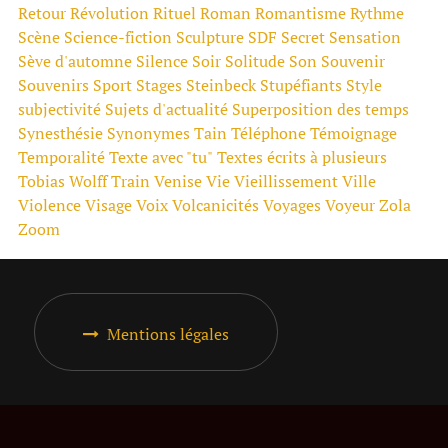
Retour
Révolution
Rituel
Roman
Romantisme
Rythme
Scène
Science-fiction
Sculpture
SDF
Secret
Sensation
Sève d'automne
Silence
Soir
Solitude
Son
Souvenir
Souvenirs
Sport
Stages
Steinbeck
Stupéfiants
Style
subjectivité
Sujets d'actualité
Superposition des temps
Synesthésie
Synonymes
Tain
Téléphone
Témoignage
Temporalité
Texte avec "tu"
Textes écrits à plusieurs
Tobias Wolff
Train
Venise
Vie
Vieillissement
Ville
Violence
Visage
Voix
Volcanicités
Voyages
Voyeur
Zola
Zoom
Mentions légales