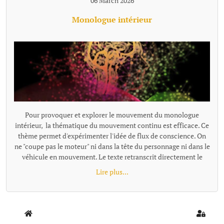
06 March 2026
Monologue intérieur
Pour provoquer et explorer le mouvement du monologue
intérieur, la thématique du mouvement continu est efficace. Ce
thème permet d'expérimenter l'idée de flux de conscience. On
ne "coupe pas le moteur" ni dans la tête du personnage ni dans le
véhicule en mouvement. Le texte retranscrit directement le
monologue intérieur comme un "micro branché dans le
Lire plus...
cerveau". Exemples de textes écrits avec cette proposition : -
Trop fort - Départ {loadmoduleid 197}
Home
Sign In