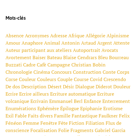
Mots-clés
Absence
Acronymes
Adresse
Afrique
Allégorie
Alpinisme
Amour
Anaphore
Animal
Antonin Artaud
Argent
Attente
Auteur participant aux ateliers
Autoportrait
Avocats
Avortement
Baiser
Bateau
Blaise Cendrars
Bleu
Bourreau
Buzzati
Cadre
Cafè
Campagne
Christian Bobin
Chronologie
Cinéma
Concours
Construction
Conte
Corps
Corse
Couleur
Couleurs
Couple
Course
Covid
Crescendo
De dos
Description
Désert
Désir
Dialogue
Diderot
Douleur
Ecrire
Ecrire ailleurs
Ecriture automatique
Ecriture
volcanique
Ecrivain
Emmanuel Berl
Enfance
Enterrement
Enumérations
Ephémère
Épilogue
Epiphanie
Erotisme
Exil
Fable
Faits divers
Famille
Fantastique
Faulkner
Felix
Fénéon
Femme
Fenêtre
Fête
Fiction
Filiation
Flux de
conscience
Focalisation
Folie
Fragments
Gabriel Garcia