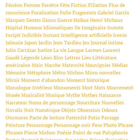
Fénéon
Femme
Fenêtre
Fête
Fiction
Filiation
Flux de
conscience
Focalisation
Folie
Fragments
Gabriel Garcia
Marquez
Gestes
Giono
Guerre
Haïkus
Henri Michaux
Hôpital
Humour
Idiomatiques
Ile
Imaginaire
Inceste
Incipit
Indicible
Instant
Intelligence artificielle
Ironie
Jalousie
Japon
Jardin
Jean Tardieu
Jeu
Journal intime
Julio Cortázar
Justice
La vie
Langue
Larmes
Laurent
Gaudé
Légende
Léon Bloy
Lettres
Lieu
Littérature
américaine
Main
Marche
Maternité
Mauvignier
Médias
Mémoire
Métaphore
Métro
Michon
Micro nouvelles
Miroir
Moment d'abandon
Moment historique
Monologue Intérieur
Monuments
Mort
Mots
Mouvement
Musée
Musicalité
Musique
Mythe
Mythes
Naissance
Narrateur
Noms de personnage
Nourriture
Nouvelles
Novalis
Nuit
Numérique
Objets
Obsession
Odeurs
Oxymores
Pacte de lecture
Paternité
Patio
Paysage
Peinture
Personnage
Personnage noir
Peur
Photo
Phrase
Phrases
Pierre Michon
Poésie
Point de vue
Polyphonie
Portes
Portrait
Printemps des poètes
Prison
Projection