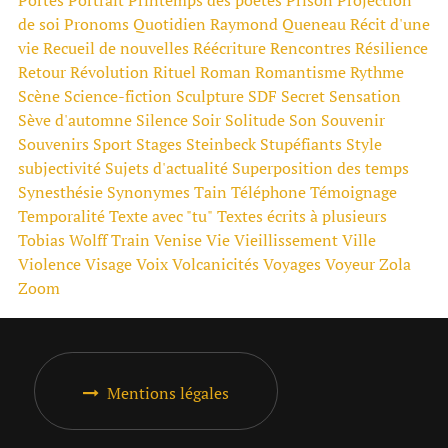
de soi
Pronoms
Quotidien
Raymond Queneau
Récit d'une
vie
Recueil de nouvelles
Réécriture
Rencontres
Résilience
Retour
Révolution
Rituel
Roman
Romantisme
Rythme
Scène
Science-fiction
Sculpture
SDF
Secret
Sensation
Sève d'automne
Silence
Soir
Solitude
Son
Souvenir
Souvenirs
Sport
Stages
Steinbeck
Stupéfiants
Style
subjectivité
Sujets d'actualité
Superposition des temps
Synesthésie
Synonymes
Tain
Téléphone
Témoignage
Temporalité
Texte avec "tu"
Textes écrits à plusieurs
Tobias Wolff
Train
Venise
Vie
Vieillissement
Ville
Violence
Visage
Voix
Volcanicités
Voyages
Voyeur
Zola
Zoom
Mentions légales