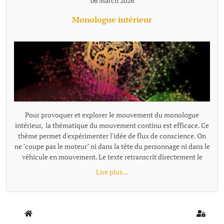
06 March 2026
Monologue intérieur
Pour provoquer et explorer le mouvement du monologue
intérieur, la thématique du mouvement continu est efficace. Ce
thème permet d'expérimenter l'idée de flux de conscience. On
ne "coupe pas le moteur" ni dans la tête du personnage ni dans le
véhicule en mouvement. Le texte retranscrit directement le
monologue intérieur comme un "micro branché dans le
Lire plus...
cerveau". Exemples de textes écrits avec cette proposition : -
Trop fort - Départ {loadmoduleid 197}
Home
Sign In