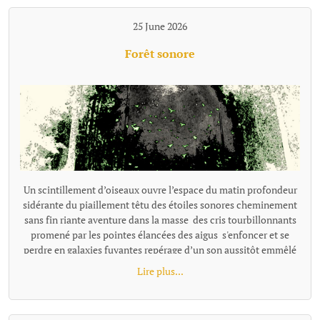
25 June 2026
Forêt sonore
Un scintillement d’oiseaux ouvre l’espace du matin profondeur
sidérante du piaillement têtu des étoiles sonores cheminement
sans fin riante aventure dans la masse des cris tourbillonnants
promené par les pointes élancées des aigus s'enfoncer et se
perdre en galaxies fuyantes repérage d’un son aussitôt emmêlé
dans la prolixité d’une énergie joyeuse s’enfoncer jusqu'au cou
Lire plus...
dans un pétillement bouche bée, souriante se noyer, emporté
dans la course vivante des chants de la forêt.