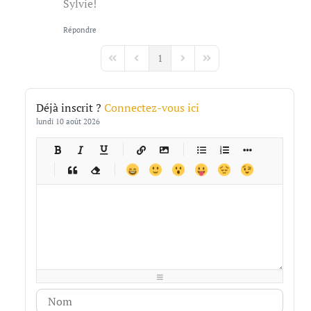
Sylvie!
Répondre
1
First Page
Previous Page
Next Page
Last Page
Déjà inscrit ?
Connectez-vous ici
lundi 10 août 2026
-
-
-
-
-
-
-
-
-
-
-
-
-
-
-
-
-
-
-
-
-
-
-
-
-
-
-
-
-
-
-
-
-
-
-
-
-
-
-
-
-
-
-
-
-
-
-
-
-
-
-
-
-
-
-
-
-
-
-
-