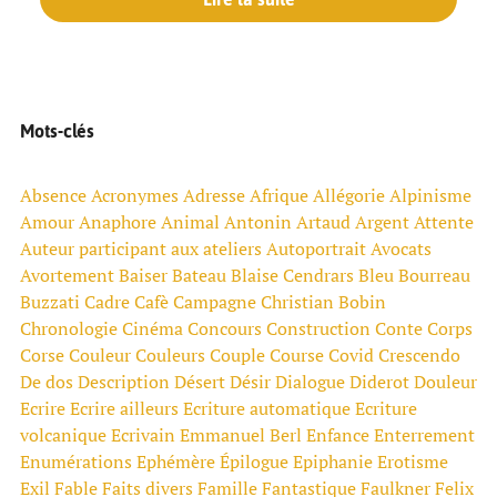
Mots-clés
Absence
Acronymes
Adresse
Afrique
Allégorie
Alpinisme
Amour
Anaphore
Animal
Antonin Artaud
Argent
Attente
Auteur participant aux ateliers
Autoportrait
Avocats
Avortement
Baiser
Bateau
Blaise Cendrars
Bleu
Bourreau
Buzzati
Cadre
Cafè
Campagne
Christian Bobin
Chronologie
Cinéma
Concours
Construction
Conte
Corps
Corse
Couleur
Couleurs
Couple
Course
Covid
Crescendo
De dos
Description
Désert
Désir
Dialogue
Diderot
Douleur
Ecrire
Ecrire ailleurs
Ecriture automatique
Ecriture
volcanique
Ecrivain
Emmanuel Berl
Enfance
Enterrement
Enumérations
Ephémère
Épilogue
Epiphanie
Erotisme
Exil
Fable
Faits divers
Famille
Fantastique
Faulkner
Felix