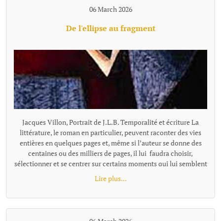
06 March 2026
De l'ellipse au fragment
Jacques Villon, Portrait de J.L.B. Temporalité et écriture La littérature, le roman en particulier, peuvent raconter des vies entières en quelques pages et, même si l’auteur se donne des centaines ou des milliers de pages, il lui faudra choisir, sélectionner et se centrer sur certains moments qui lui semblent représentatifs ou nécessaires à son récit. Pour passer de l'un à l'autre de ces temps "racontés", la narration effectue un « saut » et il existe plusieurs façons de le concevoir et de l'articuler au récit, ces différentes options narratives, ces diverses façons de passer d'un temps à l'autre se distinguent notamment par leur rapport au tout, à la totalité de l'histoire, à sa suite temporelle complète. L’ellipse : maintien d’une chronologie lisible Ces sauts, quand ils sont faits en reliant entre eux les moments racontés, s'appellent des ellipses. L'ellipse omet, "saute" une portion de temps, d’action, mais elle le fait dans un cadre temporel qui reste globalement ordonné et repérable. Le texte fournit pour cela des indices (adverbes, dates, saisons, âges des personnages, données temporelles, un court résumé de ce qui s’est passé entretemps etc.) qui indiquent au lecteur la suppression d’un segment de l’histoire et lui permettent de situer mentalement l’ellipse dans une chronologie comme le « Quelques mois plus tard… » de Patrick Modiano dans Rue des boutiques obscures. Même quand l’ellipse est brutale : « Seize ans plus tard. » écrit Victor Hugo, elle sous-entend une temporalité repérable. Les différents moments du texte ainsi réunis par l’ellipse ne sont donc pas des fragments autonomes : ils restent des moments d’une même chaîne causale et chronologique séparés par un moment sous-entendu: le temps manquant existe dans l’histoire, il est évoqué, affirmé comme non raconté. Le lecteur perçoit une continuité partiellement énigmatique ou laissée dans l’ombre, mais encadrée et située clairement. L’ellipse ne fragmente donc pas le texte : elle est un outil qui permet de condenser le récit. Les fragments, des segments autonomes L'ellipse situe l'extrait par rapport à la totalité, au minimum par rapport à l'extrait précédent, comme un morceau d'un puzzle se présente en tant que partie d'un tout. Le fragment refuse cette référence, il se présente comme un tout séparé. Il laisse les moments absents totalement dans l’ombre, sans repère temporel pour les situer les uns par rapport aux autres, le récit n’est plus simplement discontinu, mais fragmenté. Le lien peut être fait, ou pas, par le lecteur, mais la totalité devient une référence floue, très allusive ou indirecte. Il n'y a plus de référence à une temporalité repérable que l'on pourrait reconstituer. Exemple d'écriture fragmentaire hors fiction dans Les Ombres errantes de Pascal Quignard, ouvrage composé d’une succession de fragments méditatifs. « Lire, c’est quitter le monde visible.Celui qui ouvre un livre se retire.Il abandonne le bruit commun pour une voix silencieuse.La lecture est une solitude partagée avec un mort. Dans les livres, les morts parlent aux vivants.La voix qui vient de la page n’appartient plus à personne.Elle a traversé le temps.C’est une parole sauvée de l’oubli. » Exemple dans la fiction dans Les Vagues de Virginia Woolf, ce roman est composé de monologues successifs de différents personnages, sans transition narrative. Chaque prise de parole forme un fragment autonome. Fragment 1 : monologue de Bernard« Les feuilles tombent ; les feuilles tombent sans cesse.J’erre dans les rues de Londres, inventant des histoires.Chaque visage que je croise devient le début d’un récit.Pourtant, au moment où je veux saisir ces histoires, elles s’évanouissent. »Fragment 2 qui enchaine : monologue de Susan« J’aime les champs humides et les odeurs de l’étable.Ici, la terre est solide sous mes pieds.Les villes me troublent ; leurs voix se croisent sans repos.Je préfère le rythme lent des saisons et le pas régulier des bêtes. » L'idée de fragment se retrouve à tous les niveaux du texte : Au niveau d'éléments temporels séparés, non reliés par une ellipse, le fragment concerne la chronologie, le temps est coupé. Il peut être ponctuel, réversible, ou suspendu ; le temps fragmenté ne s’écoule pas vraiment. Au niveau stylistique, la fragmentation se fait essentiellement par des phrases sont juxtaposées. En ce qui concerne la construction globale, la fragmentation se fait au travers de matériaux hétérogènes sans marqueurs logiques ou causaux explicites. Les parties séparées se suivent avec une relation qui peut rester flottante ou associative et qui relève davantage de la résonance, de l’écho, de la juxtaposition, de la variation ou de la contradiction que de la succession ordonnée. Contrairement au montage ou à la construction classique, les fragments ne sont pas nécessairement organisés en système. Le mot qui caractérise le mieux le fragment, c'est l'autonomie. Le fragment est un texte bref mais complet. On parle alors de texte fragmentaire, de narration éclatée, d'écriture discontinue. Dans sa forme la plus radicale (Blanchot, Cioran tardif, certaines proses de Jabès, Handke dans Le Malheur sans désirs, ou encore Pascal Quignard), le fragment ne se situe pas dans une hiérarchie et leur ordre peut être modifié sans détruire l'ensemble ou sans que l'on puisse y voir une faille par rapport à une hiérarchie narrative. Cette déconstruction de l'idée de totalité et d'ordre est parfois désignée comme le « non-lien » ou le « rapport sans rapport » (Blanchot). Le fragment a été inauguré par Friedrich Schlegel et la tradition romantique. « La littérature est le fragment de tous les fragments » a pu écrire Goethe. Le fragment n’est pas un morceau d’un tout, mais une forme ouverte. On peut parler aussi d'une poétique différente de celle de l'ellipse : d'une tentation ou d'une recherche de l’inachèvement. Fragmentation, concentration, condensation L'expression « écriture fragmentaire » peut recouvrir des formes différentes qu'on ne peut simplement assimiler et résumer par l'idée de discontinuité. La « fragmentation » n’est pas un procédé unique, mais une famille de formes de ruptures selon le niveau et le type d'autonomie recherchés. Il faut rappeler que de nombreux textes, notamment contemporains, utilisent à la fois l'ellipse temporelle et une forme de fragmentation dans des orientations multiples. La frontière ellipse / fragment (et c'est le propre de toute notion littéraire, nous ne sommes pas en mathématique...) devient parfois poreuse. On peut citer dans le domaine poétique René Char avec des fragments très autonomes, mais parfois une thématique de la Résistance ou une chronologie émotionnelle diffuse les relie subtilement. Et dans l'autofiction : Annie Ernaux, dans certains livres comme Les Années, mélange écriture fragmentaire et ellipses temporelles très marquées avec une chronologie historique quand même lisible. Notons égalment que l'écriture fragmentaire peut aussi se marquer, non par l'absence de repère mais par une proportion texte/totalité. Raconter une existence humaine en quelques paragraphes séparés, même avec quelques indications, procède du fragment. Trop de choses manquent pour que la perception de la discontinuité, du vide, ne prime pas sur celle d'une totalité. On peut placer dans cette catégorie le livre «Roland Barthes par Roland Barthes », une biographie que l'auteur veiut "éclatée" en chapitres comment autant de fragments de vie avec comme incipit, par exemple : Au moment du premier cri… Au tableau noir… La première fois qu…. A trente ans… La dernière fois qu… A son dernier instant… Les repères temporels sont là, mais la chronologie complète s'estompe au profit d'instantanés qui, certes renvoie à l'idée de biographie, mais celle-ci, largement absente, ne peut qu'être très partiellement reconstituée. Beaucoup de textes ne sont pas fragmentés au sens de complètement décousus et composés de morceaux sans liens explicites, mais la façon de raconter par de menus éléments, des micro scènes pour évoquer un temps très long, laissant tout le reste dans l'ombre sont tellement concentrés, condensés qu'ils donnent une impression de fragmentation malgré les ellipses et repères. Exemple d' écriture ellpitique, concentrée jusqu'au fragmentaire et pourtant très évocatrice : "À dix-huit ans, Pierre quitta la maison campagnarde où il était né. Au moment précis où il s’en alla, sa vieille mère infirme était dans Ie lit de la chambre bleue dans laquelle il y avait le daguerréotype de son père, des plumes de paon dans un vase, et une pendule représentant Paul et Virginie, et qui indiquait trois heures. Dans la cour, sous le figuier, son grand-père se reposait. Dans le jardin, il y avait sa fiancée, des roses et des poiriers luisants. Pierre alla gagner sa vie, dans un pays où il y avait des nègres, des perroquets, des caoutchoucs, de la mélasse, des fièvres et des serpents. Il y demeura trente ans. Au moment précis où il revint dans la maison campagnarde où il était né, la chambre bleue était devenue blanche, sa mère reposait au sein de Dieu, Ie portrait de son père n’était plus là, et les plumes du paon et le vase avaient disparu. Un objet quelconque remplaçait la pendule. Dans la cour, sous le figuier où son défunt grand-père se reposa, il y avait des écuelles cassées et une pauvre poule malade. Dans le jardin de roses et de poiriers luisants où fut sa fiancée, iI y avait une vieille dame. L’histoire ne dit pas qui elle était." Francis Jammes, Le Roman du lièvre (1922) Fragmentation, continuité... modernité ? Au-delà du constat et de la nécessaire définition des termes, le choix de la fragmentation, par opposition à la continuité et sa construction, est une manière de se positionner par rapport à des questionnements de notre époque. La pratique du fragment correspond à un désir de coller ou d'exprimer sa dimension nettement discontinue, fragmentée, mais aussi, plus largement, de se placer dans u
Lire plus...